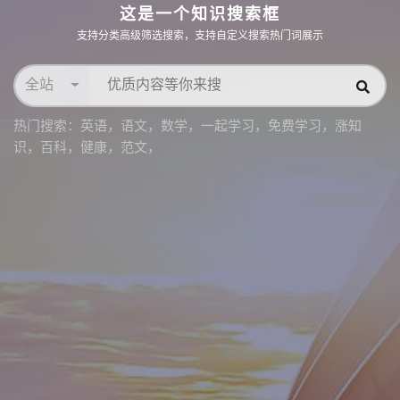
这是一个知识搜索框
支持分类高级筛选搜索，支持自定义搜索热门词展示
全站
热门搜索：
英语
，
语文
，
数学
，
一起学习
，
免费学习
，
涨知
识
，
百科
，
健康
，
范文
，