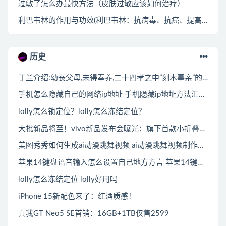
过敏了怎么办最快方法（皮肤过敏应该如何治疗）
利巴韦林的作用与功效(利巴韦林：抗病毒、抗癌、提高免疫力)
历史
丁兰介绍:幼丧父母,未得奉养,二十四孝之中”刻木事亲”的故事主人公
手机怎么隐藏自己的网络ip地址 手机隐藏ip地址方法汇总分享
lolly怎么锁定位？lolly怎么冻结定位？
大批新品将至！vivo新品发布会曝光：旗下首款小折叠屏或4月20日登场
美图秀秀如何生成ai动漫跳舞视频 ai动漫跳舞视频制作方法分享
苹果14键盘语音输入怎么设置自己地方方言 苹果14键盘方言设置方法详解
lolly怎么冻结定位 lolly好用吗
iPhone 15新配色来了：红酒质感！
真我GT Neo5 SE首销：16GB+1TB仅售2599