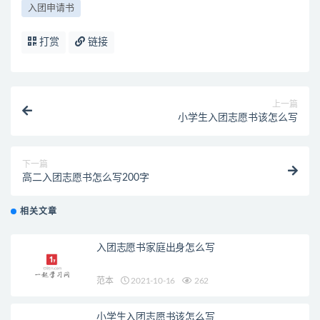
入团申请书
打赏
链接
上一篇
小学生入团志愿书该怎么写
下一篇
高二入团志愿书怎么写200字
相关文章
入团志愿书家庭出身怎么写
范本
2021-10-16
262
小学生入团志愿书该怎么写