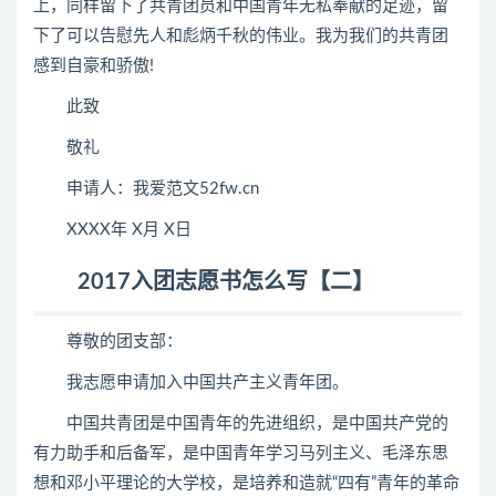
上，同样留下了共青团员和中国青年无私奉献的足迹，留
下了可以告慰先人和彪炳千秋的伟业。我为我们的共青团
感到自豪和骄傲!
此致
敬礼
申请人：我爱范文52fw.cn
XXXX年 X月 X日
2017入团志愿书怎么写【二】
尊敬的团支部：
我志愿申请加入中国共产主义青年团。
中国共青团是中国青年的先进组织，是中国共产党的
有力助手和后备军，是中国青年学习马列主义、毛泽东思
想和邓小平理论的大学校，是培养和造就“四有”青年的革命