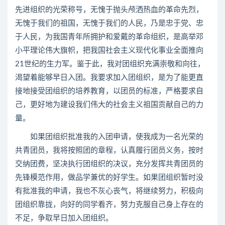
先进组织的光荣称号，无愧于抛头颅洒热血的革命先烈，
无愧于我们的祖国，无愧于我们的人民，乃是忠于党、忠
于人民，为我国青年所拥护和爱戴的革命组织，是高举邓
小平理论伟大旗帜，把我国社会主义现代化事业全面推向
21世纪的生力军。鉴于此，我对团组织充满崇敬和向往，
渴望着能够早日入团。我要求加入团组织，是为了能更直
接地接受团组织的培养教育，以团员的标准，严格要求自
己，更好地为建设我们伟大的社会主义祖国贡献自己的力
量。
如果团组织批准我的入团申请，使我成为一名光荣的
共青团员，我将按照团的章程，认真履行团员义务，按时
交纳团费，坚决执行团组织的决议，充分发挥共青团员的
先锋模范作用，做品学兼优的好学生。如果团组织暂时没
有批准我的申请，我也不灰心丧气，将继续努力，积极向
团组织靠拢，向好的同学看齐，努力克服自己身上存在的
不足，争取早日加入团组织。