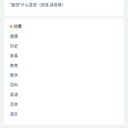
“餤饼”什么意思（拼音,读音等）
分类
健康
历史
故事
教育
数学
百科
英语
范本
语文