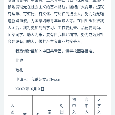
制度而奋斗。中国共产主义青年团的基本任务是：坚定不
移地贯彻党在社会主义的基本路线，团结广大青年，造就
有理想、有道德、有文化、有纪律的接班人，努力为党输
送新鲜血液，为国家培养青年建设人才。在团组织批准我
入团后，我将更加刻苦学习、工作要勤奋、品德要高尚、
团结同学、助人为乐，要有自我批评精神。努力成为对社
会建设有用的人，做共产主义事业的接班人。
我热切盼望加入中国共青团，请学校团委批准。
此致
敬礼
申请人：我爱范文52fw.cn
XXXX年 X月 X日
初
高
大
入
对
中
中
学
团
怎
团
入
入
入