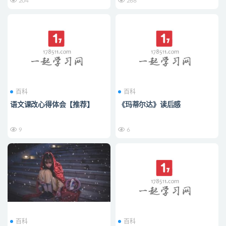
204
268
百科
百科
语文课改心得体会【推荐】
《玛蒂尔达》读后感
9
6
百科
百科