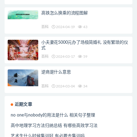
高铁怎么换乘的流程图解
百科
2024-04-19
43
小夫妻花5000元办了场极简婚礼 没有繁琐的仪
式
百科
2024-03-17
59
逆商是什么意思
百科
2024-03-04
34
近期文章
no one与nobody的用法是什么 相关句子整理
高中地理学习方法归纳总结 有哪些高效学习法
艺术生什么时候集训好 有必要去集训吗