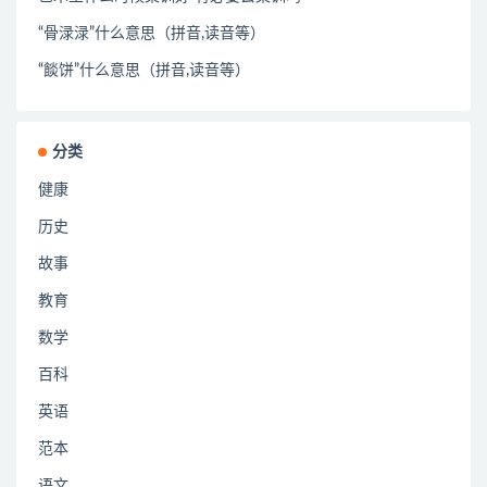
“骨渌渌”什么意思（拼音,读音等）
“餤饼”什么意思（拼音,读音等）
分类
健康
历史
故事
教育
数学
百科
英语
范本
语文