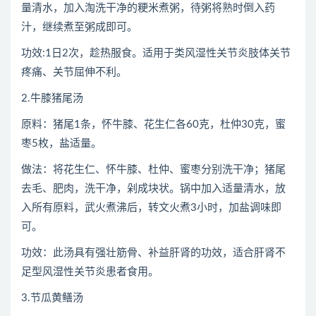
量清水，加入淘洗干净的粳米煮粥，待粥将熟时倒入药
汁，继续煮至粥成即可。
功效:1日2次，趁热服食。适用于类风湿性关节炎肢体关节
疼痛、关节屈伸不利。
2.牛膝猪尾汤
原料：猪尾1条，怀牛膝、花生仁各60克，杜仲30克，蜜
枣5枚，盐适量。
做法：将花生仁、怀牛膝、杜仲、蜜枣分别洗干净；猪尾
去毛、肥肉，洗干净，剁成块状。锅中加入适量清水，放
入所有原料，武火煮沸后，转文火煮3小时，加盐调味即
可。
功效：此汤具有强壮筋骨、补益肝肾的功效，适合肝肾不
足型风湿性关节炎患者食用。
3.节瓜黄鳝汤