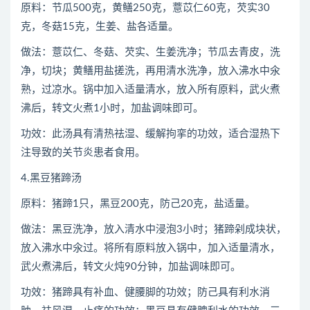
原料：节瓜500克，黄鳝250克，薏苡仁60克，芡实30
克，冬菇15克，生姜、盐各适量。
做法：薏苡仁、冬菇、芡实、生姜洗净；节瓜去青皮，洗
净，切块；黄鳝用盐搓洗，再用清水洗净，放入沸水中氽
熟，过凉水。锅中加入适量清水，放入所有原料，武火煮
沸后，转文火煮1小时，加盐调味即可。
功效：此汤具有清热祛湿、缓解拘挛的功效，适合湿热下
注导致的关节炎患者食用。
4.黑豆猪蹄汤
原料：猪蹄1只，黑豆200克，防己20克，盐适量。
做法：黑豆洗净，放入清水中浸泡3小时；猪蹄剁成块状，
放入沸水中氽过。将所有原料放入锅中，加入适量清水，
武火煮沸后，转文火炖90分钟，加盐调味即可。
功效：猪蹄具有补血、健腰脚的功效；防己具有利水消