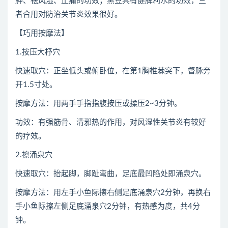
肿、祛风湿、止痛的功效；黑豆具有健脾利水的功效，三
者合用对防治关节炎效果很好。
【巧用按摩法】
1.按压大杼穴
快速取穴：正坐低头或俯卧位，在第1胸椎棘突下，督脉旁
开1.5寸处。
按摩方法：用两手手指指腹按压或揉压2~3分钟。
功效：有强筋骨、清邪热的作用，对风湿性关节炎有较好
的疗效。
2.擦涌泉穴
快速取穴：抬起脚，脚趾弯曲，足底最凹陷处即涌泉穴。
按摩方法：用左手小鱼际擦右侧足底涌泉穴2分钟，再换右
手小鱼际擦左侧足底涌泉穴2分钟，有热感为度，共4分
钟。