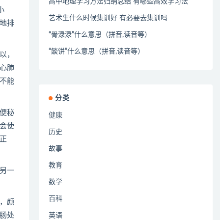
高中地理学习方法归纳总结 有哪些高效学习法
小
艺术生什么时候集训好 有必要去集训吗
地排
“骨渌渌”什么意思（拼音,读音等）
“餤饼”什么意思（拼音,读音等）
以，
心肺
不能
分类
便秘
健康
会使
历史
正
故事
教育
另一
数学
百科
，颜
肠处
英语