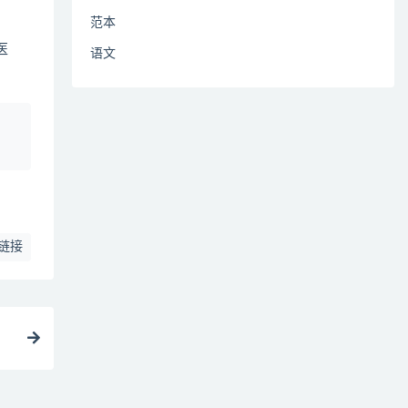
范本
医
语文
、
链接