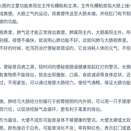
。大肠的主要功能表现在主传化糟粕和主津。主传化糟粕是指大肠上接
成粪便。大肠之气的运动，将粪便传送至大肠末端，并经肛门有节制
谢的功能。
相表里，肺气足才能正常排出粪便。肺属阴主内，大肠属阳主外。所
别细，排便不痛快，就说明心肺功能不好，这就叫肺与大肠相表里。
不好的时候，吃泻药治疗便秘是错误的，它会消耗人体的元气，不但
，便秘是百病之源，短时间的便秘是肠道健康亮起红灯的警讯，长期
有害物质不能排出，就会出现腹胀、口臭、食欲减退等身体症状，还
过，不用紧张，可以通过按摩大肠经穴，使经气通畅，保证大肠功能
激。肺经与大肠经分别循行于前臂桡侧的内外侧，可以用一只手搓摩
部穴位，以促进经脉气血循环，更有利于毒素的排出。
形为最佳，大便不成形可能是身体不够健康的警讯。大便太硬或太软
意。颜色接近于白色，可能是消化不良；带有鲜红色，表示肛门或直