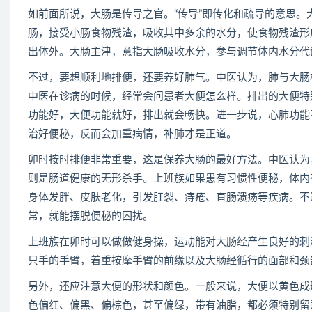
如前面所说，大肠是传导之官。“传导”即传化和疏导的意思
肠，接受小肠食物残渣，吸收其中多余的水分，使食物残渣形
出体外。大肠主津，意指大肠吸收水分，参与调节体内水分代
不过，要想顺利地排便，还要养好肺气。中医认为，肺与大肠
中医在诊病的时候，经常会问患者大便怎么样。排出的大便特
功能好，大便功能就好，排出就会畅快。进一步说，心肺功能
治好便秘，反而会加重病情，补肺才是正道。
卯时按时排便非常重要，这是保养大肠的最好方法。中医认为
则是肠道健康的无形杀手。上班族如果患有习惯性便秘，体内
身体发胖、皮肤老化，引发肛裂、痔疮、直肠溃疡等疾病。不
常，就能摆脱便秘的困扰。
上班族在卯时可以做做健身操，运动能对大肠经产生良好的刺
只手的手臂，着重按摩手臂的前缘以及大肠经循行的面部和颈
另外，还应注意大便的形状和颜色。一般来说，大便以黄色成
色偏红、偏黑、偏棕色，甚至偏绿，带有油脂，都必须特别留