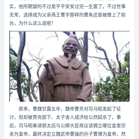
实，他所期望的不过是平平安安过完一生罢了。不过世事
无常，选择成为父亲燕王曹宇那样的曹奂还是被推上了前
台，为什么这么说呢?
原来，曹魏甘露五年，魏帝曹芳对司马昭发起了征
讨，但却被贾充部下、太子舍人成济给公然弑杀了。事
后，司马昭奏请郭太后与公卿大臣商议该拥立哪位皇室宗
亲为皇帝，最终决定立魏武帝曹操的孙子曹璜为皇帝，然