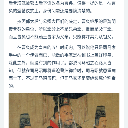
后曹璜就被郭太后下诏改名为曹奂。值得一提的是，在曹
奂的登基仪式上，身份问题还是要搞清楚的。
按照郭太后与公卿大臣们的决定，曹奂继承的是魏明
帝曹叡的皇位，所以辈分上不是兄弟辈，反而是父子辈。
而且曹奂也不能燕王曹宇为父亲，只能称呼其为从祖父。
在曹奂成为皇帝的五年时间内，可以说他只是司马家
手中的一个傀儡而已，能做的事就是在诏书上盖好印玺，
除此之外，就没有别的作用了。都说司马昭之心路人皆
知，但就在司马昭即将逼迫曹奂禅位时，司马昭就患重病
而亡了，不过司马昭虽死，但司马家还是要继续篡位称帝
的。