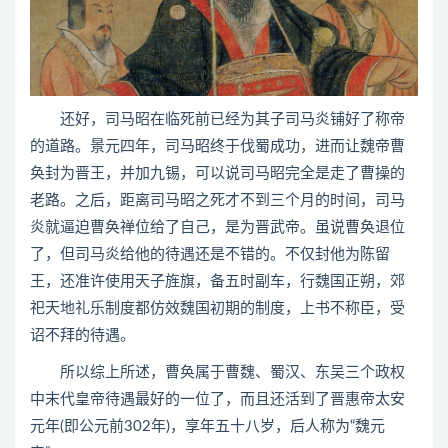
还好，司马昭在临死前已经为其子司马炎铺好了称帝
的道路。景元四年，司马昭终于伐蜀成功，进而让魏帝曹
奂封为晋王，并加九锡，可以说司马昭完全是走了曹操的
老路。之后，距离司马昭之死才不到三个月的时间，司马
炎就逼迫曹奂禅位给了自己，是为晋武帝。虽说曹奂退位
了，但司马炎给他的待遇还是不错的。不仅封他为陈留
王，还准许使用天子旌旗，备五时副车，行魏国正朔，郊
祀天地礼乐制度都仿效魏国初期的制度，上书不称臣，受
诏不拜的待遇。
所以综上所述，曹奂属于曹魏、蜀汉、东吴三个政权
中末代皇帝待遇最好的一位了，而且还活到了晋惠帝太安
元年(即公元前302年)，享年五十八岁，后人称为“魏元