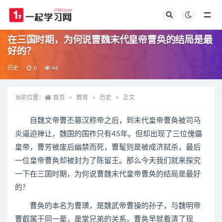
全部
在三国时期，为何说曹魏末代皇帝曹奂的结局是最
好的？
历史
0
44
当前位置：
首页
教育
历史
正文
自魏文帝曹丕篡汉称帝之后，到末代皇帝曹奂被司马
炎逼迫禅让，魏国的国祚只有45年。但却出现了三位傀儡
皇帝，曹芳被废后幽禁而死，曹髦则是被成济弑杀，最后
一位皇帝曹奂却被封为了陈留王。那么今天我们就来探究
一下在三国时期，为何说曹魏末代皇帝曹奂的结局是最好
的?
曹奂的本名为曹璜，是魏武帝曹操的孙子，与魏明帝
曹叡属于同一辈，是堂兄弟的关系。曹奂早就看清了现