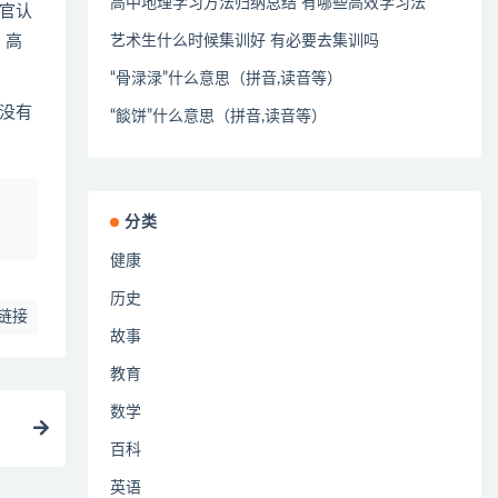
高中地理学习方法归纳总结 有哪些高效学习法
官认
。高
艺术生什么时候集训好 有必要去集训吗
“骨渌渌”什么意思（拼音,读音等）
没有
“餤饼”什么意思（拼音,读音等）
、
分类
健康
历史
链接
故事
教育
数学
百科
英语