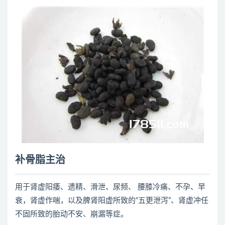
补骨脂主治
用于肾虚阳痿、遗精、滑泄、尿频、 腰膝冷痛、不孕、早
衰，肾虚作喘，以及脾肾阳虚所致的“五更泄泻”、肾虚冲任
不固所致的胎动不安、崩漏等症。