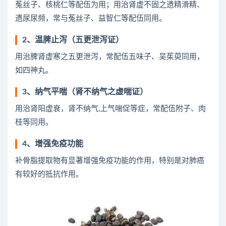
菟丝子、核桃仁等配伍为用；用治肾虚不固之遗精滑精、
遗尿尿频，常与菟丝子、益智仁等配伍同用。
2、温脾止泻（五更泄泻证）
用治脾肾虚寒之五更泄泻，常配伍五味子、吴茱萸同用，
如四神丸。
3、纳气平喘（肾不纳气之虚喘证）
用治肾阳虚衰，肾不纳气,上气喘促等症，常配伍附子、肉
桂等同用。
4、增强免疫功能
补骨脂提取物有显著增强免疫功能的作用，特别是对肺癌
有较好的抵抗作用。