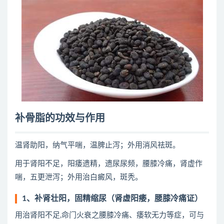
补骨脂的功效与作用
温肾助阳，纳气平喘，温脾止泻；外用消风祛斑。
用于肾阳不足，阳痿遗精，遗尿尿频，腰膝冷痛，肾虚作
喘，五更泄泻；外用治白癜风，斑秃。
1、补肾壮阳，固精缩尿（肾虚阳痿，腰膝冷痛证）
用治肾阳不足,命门火衰之腰膝冷痛、痿软无力等症，可与