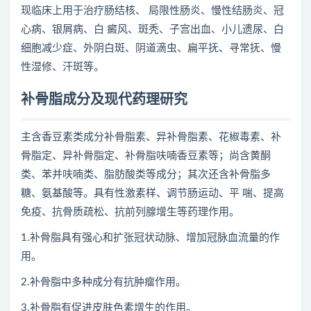
现临床上用于治疗肠结核、 局限性肠炎、慢性结肠炎、冠
心病、银屑病、白 癜风、斑秃、子宫出血、小儿遗尿、白
细胞减少症、外阴白斑、阴道滴虫、扁平抚、寻常抚、慢
性湿修、汗斑等。
补骨脂成分及现代药理研究
主含香豆素类成分补骨脂素、异补骨脂素、花椒毒素、补
骨脂定、异补骨脂定、补骨脂呋喃香豆素等；尚含黄酮
类、苯并呋喃类、脂肪酸类等成分；其次还含补骨脂多
糖、氨基酸等。具有性激素样、调节肠运动、平 喘、提高
免疫、抗骨质疏松、抗前列腺增生等药理作用。
1.补骨脂具有强心和扩张冠状动脉、增加冠脉血流量的作
用。
2.补骨脂中多种成分有抗肿瘤作用。
3.补骨脂有促进皮肤色素增生的作用。