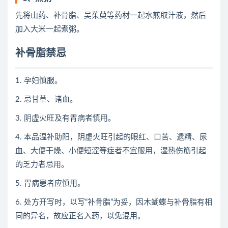
先将山药、补骨脂、吴茱萸等药材一起水煎取汁液，然后
加入大米一起煮粥。
补骨脂禁忌
1. 孕妇慎服。
2. 忌甘草、诸血。
3. 阴虚火旺及有胃病者慎用。
4. 本品温补助阳，阴虚火旺引起的眼红、口苦、遗精、尿
血、大便干燥、小便短涩等症者不宜服用，湿热伤筋引起
的乏力者忌用。
5. 胃病患者应慎用。
6. 处方开写时，以写“补骨脂”为妥，因木蝴蝶与补骨脂有相
同的异名，故应正名入药，以免混用。