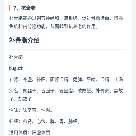
7、抗衰老
补骨脂能通过调节神经和血液系统，促进骨髓造血，增强
免疫和内分泌功能，从而起到抗衰老的作用。
补骨脂介绍
补骨脂
buguzhi
补肾、补虚、补阳、固肾涩精、健脾、平喘、涩精、止渴
别名：胡韭子、吉固子、婆固脂、破故纸、补骨鸱、黑故
子、胡故子
性味：味辛苦，性温。
归经：归肾、心包、脾、胃、肺经。
适用体质：阳虚体质