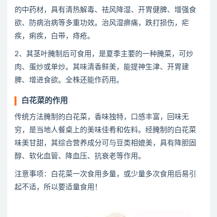
的中药材，具有清热解毒、祛风降湿、开胃健脾、增强食
欲、防病治病等多重功效。治风湿痹痛，跌打损伤，疟
疾，痢疾，白带，痔疮。
2、其茎叶腌制后可食用，是夏季主要的一种腌菜，可炒
肉、蛋炒或单炒。其味清香鲜美，能提神生津、开胃建
脾、增进食欲。全株还能作药用。
白花菜的作用
传统方法腌制的白花菜，香味独特，口感丰富，回味无
穷，是当地人餐桌上的美味佳肴和佐料。经腌制的白花菜
味美甘甜，其综合营养成分可与豆类相媲美，具有降胆固
醇、软化血管、降血压、抗衰老等作用。
注意事项：白花菜一次食用多量，或少量多次食用后易引
起不适，所以要适量食用！