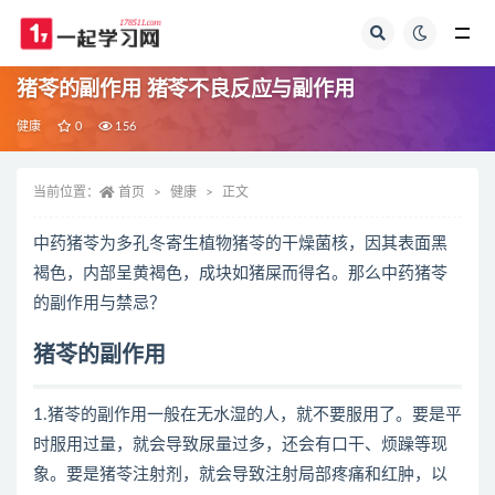
全部
猪苓的副作用 猪苓不良反应与副作用
健康
0
156
当前位置：
首页
健康
正文
中药猪苓为多孔冬寄生植物猪苓的干燥菌核，因其表面黑
褐色，内部呈黄褐色，成块如猪屎而得名。那么中药猪苓
的副作用与禁忌？
猪苓的副作用
1.猪苓的副作用一般在无水湿的人，就不要服用了。要是平
时服用过量，就会导致尿量过多，还会有口干、烦躁等现
象。要是猪苓注射剂，就会导致注射局部疼痛和红肿，以