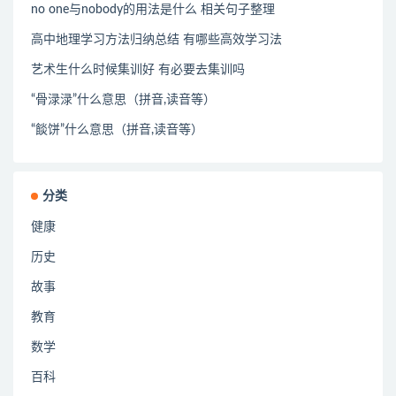
no one与nobody的用法是什么 相关句子整理
高中地理学习方法归纳总结 有哪些高效学习法
艺术生什么时候集训好 有必要去集训吗
“骨渌渌”什么意思（拼音,读音等）
“餤饼”什么意思（拼音,读音等）
分类
健康
历史
故事
教育
数学
百科