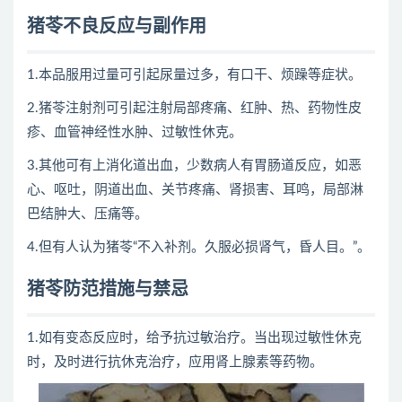
猪苓不良反应与副作用
1.本品服用过量可引起尿量过多，有口干、烦躁等症状。
2.猪苓注射剂可引起注射局部疼痛、红肿、热、药物性皮
疹、血管神经性水肿、过敏性休克。
3.其他可有上消化道出血，少数病人有胃肠道反应，如恶
心、呕吐，阴道出血、关节疼痛、肾损害、耳鸣，局部淋
巴结肿大、压痛等。
4.但有人认为猪苓“不入补剂。久服必损肾气，昏人目。”。
猪苓防范措施与禁忌
1.如有变态反应时，给予抗过敏治疗。当出现过敏性休克
时，及时进行抗休克治疗，应用肾上腺素等药物。