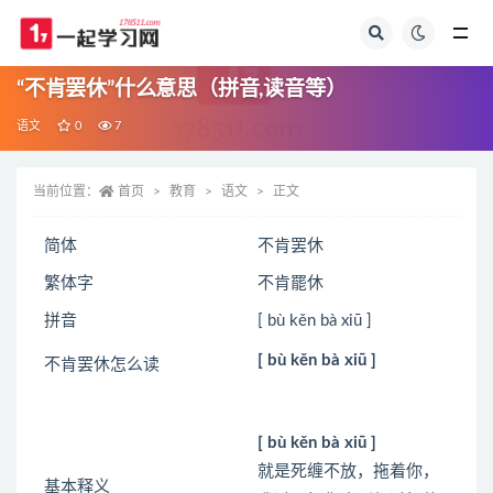
全部
“不肯罢休”什么意思（拼音,读音等）
语文
0
7
当前位置：
首页
教育
语文
正文
简体
不肯罢休
繁体字
不肯罷休
拼音
[ bù kěn bà xiū ]
[ bù kěn bà xiū ]
不肯罢休怎么读
[ bù kěn bà xiū ]
就是死缠不放，拖着你，
基本释义