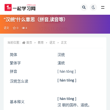
全部
“汉统”什么意思（拼音,读音等）
语文
0
4
当前位置：
首页
教育
语文
正文
简体
汉统
繁体字
漢統
拼音
[ hàn tǒng ]
[ hàn tǒng ]
汉统怎么读
[ hàn tǒng ]
基本释义
汉 朝的国祚、道统。