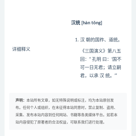
汉统 [hàn tǒng]
汉 朝的国祚、道统。
详细释义
《三国演义》第八五
回：“ 孔明 曰：‘国不
可一日无君；请立嗣
君，以承 汉 统。’”
声明：
本站所有文章，如无特殊说明或标注，均为本站原创发
布。任何个人或组织，在未征得本站同意时，禁止复制、盗用、
采集、发布本站内容到任何网站、书籍等各类媒体平台。如若本
站内容侵犯了原著者的合法权益，可联系我们进行处理。