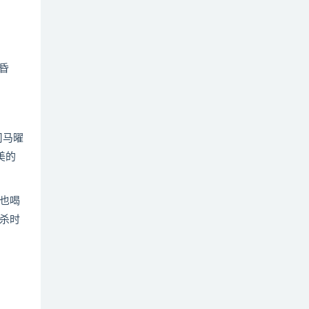
昏
司马曜
美的
也喝
杀时