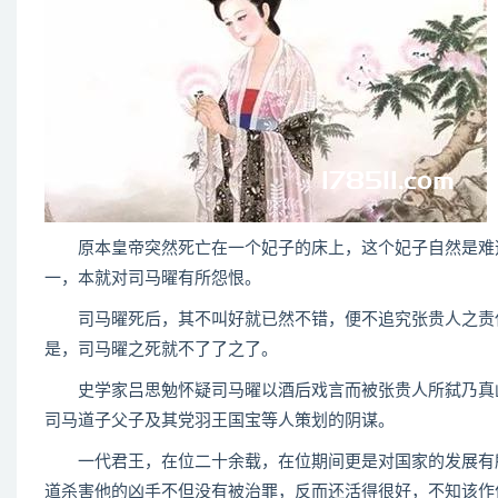
原本皇帝突然死亡在一个妃子的床上，这个妃子自然是难逃
一，本就对司马曜有所怨恨。
司马曜死后，其不叫好就已然不错，便不追究张贵人之责任
是，司马曜之死就不了了之了。
史学家吕思勉怀疑司马曜以酒后戏言而被张贵人所弑乃真凶
司马道子父子及其党羽王国宝等人策划的阴谋。
一代君王，在位二十余载，在位期间更是对国家的发展有所
道杀害他的凶手不但没有被治罪，反而还活得很好，不知该作