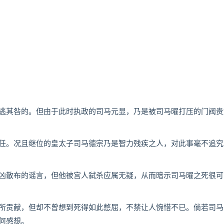
其咎的。但由于此时执政的司马元显，乃是被司马曜打压的门阀贵
。况且继位的皇太子司马德宗乃是智力残疾之人，对此事毫不追究
散布的谣言，但他被宫人弑杀应属无疑，从而暗示司马曜之死很可
贡献，但却不曾想到死得如此憋屈，不禁让人惋惜不已。倘若司马
何感想。