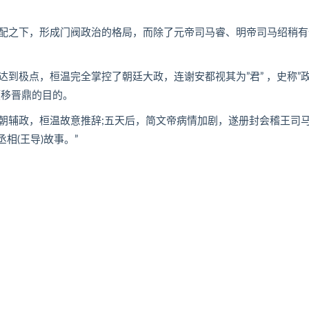
之下，形成门阀政治的格局，而除了元帝司马睿、明帝司马绍稍有
极点，桓温完全掌控了朝廷大政，连谢安都视其为”君” ，史称”
倾移晋鼎的目的。
辅政，桓温故意推辞;五天后，简文帝病情加剧，遂册封会稽王司
相(王导)故事。”