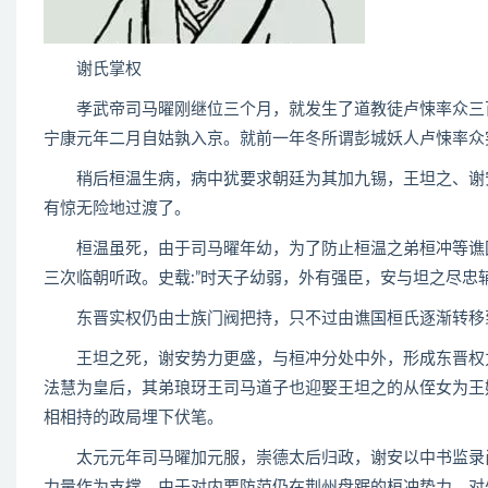
谢氏掌权
孝武帝司马曜刚继位三个月，就发生了道教徒卢悚率众三百
宁康元年二月自姑孰入京。就前一年冬所谓彭城妖人卢悚率众
稍后桓温生病，病中犹要求朝廷为其加九锡，王坦之、谢安
有惊无险地过渡了。
桓温虽死，由于司马曜年幼，为了防止桓温之弟桓冲等谯国
三次临朝听政。史载:”时天子幼弱，外有强臣，安与坦之尽忠
东晋实权仍由士族门阀把持，只不过由谯国桓氏逐渐转移
王坦之死，谢安势力更盛，与桓冲分处中外，形成东晋权力
法慧为皇后，其弟琅玡王司马道子也迎娶王坦之的从侄女为王
相相持的政局埋下伏笔。
太元元年司马曜加元服，崇德太后归政，谢安以中书监录尚
力量作为支撑。由于对内要防范仍在荆州盘踞的桓冲势力，对