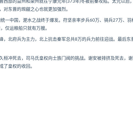
部的益州和梁州就在宁康元年(373年)冬被前秦攻陷。太元以后
，对东晋的觊觎之心也就更加强烈。
统一中国，淝水之战终于爆发。苻坚亲率步兵60万、骑兵27万、羽
进，仅运粮船只就有万艘。
，北府兵为主力，北上抗击秦军总共8万的兵力前往迎战。最后东
桓冲死去，司马氏皇权向士族门阀的挑战。谢安被排挤及死去，谢
成了皇权的收回。