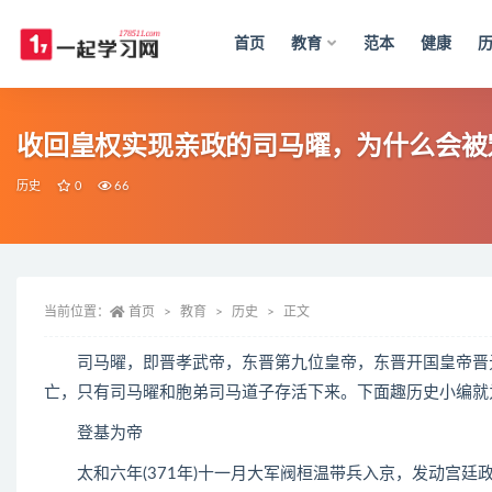
首页
教育
范本
健康
全部
收回皇权实现亲政的司马曜，为什么会被
历史
0
66
当前位置：
首页
教育
历史
正文
司马曜，即晋孝武帝，东晋第九位皇帝，东晋开国皇帝晋元
亡，只有司马曜和胞弟司马道子存活下来。下面趣历史小编就
登基为帝
太和六年(371年)十一月大军阀桓温带兵入京，发动宫廷