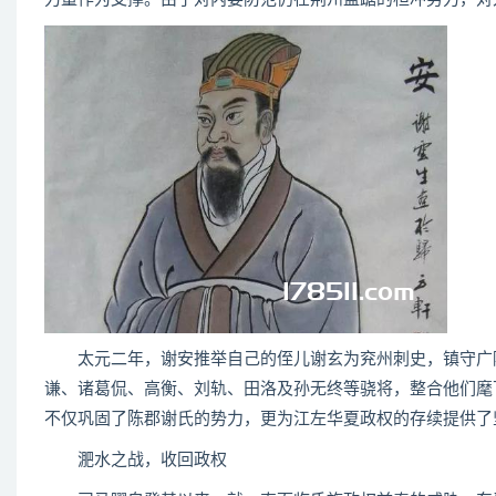
太元二年，谢安推举自己的侄儿谢玄为兖州刺史，镇守广陵
谦、诸葛侃、高衡、刘轨、田洛及孙无终等骁将，整合他们麾下
不仅巩固了陈郡谢氏的势力，更为江左华夏政权的存续提供了
淝水之战，收回政权