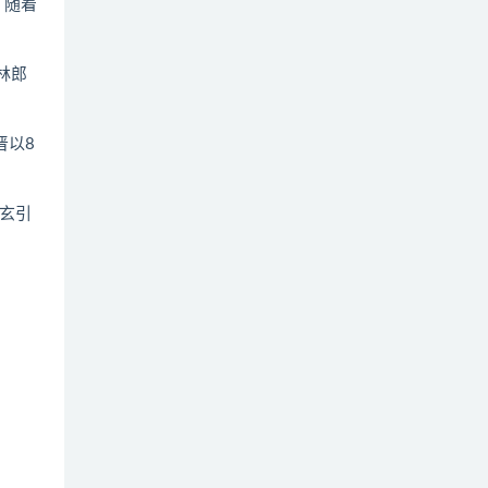
，随着
林郎
晋以8
玄引