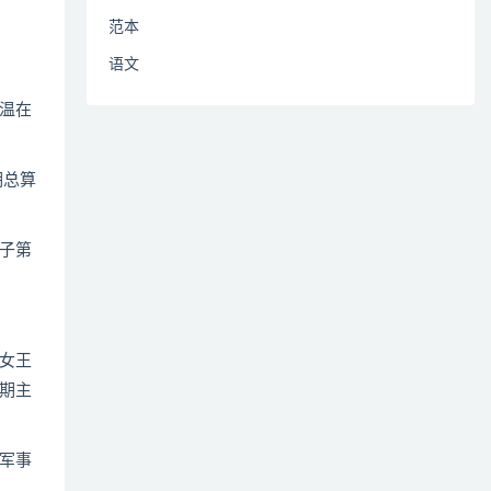
范本
语文
温在
期总算
子第
女王
期主
军事