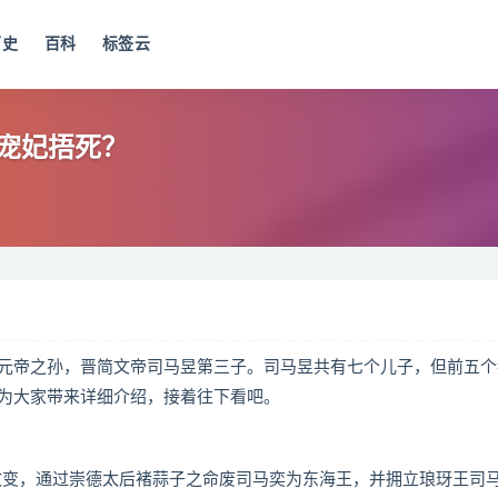
历史
百科
标签云
宠妃捂死？
帝之孙，晋简文帝司马昱第三子。司马昱共有七个儿子，但前五个
为大家带来详细介绍，接着往下看吧。
政变，通过崇德太后褚蒜子之命废司马奕为东海王，并拥立琅玡王司