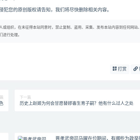
犯您的原创版权请告知，我们将尽快删除相关内容。
人或组织，在未征得本站同意时，禁止复制、盗用、采集、发布本站内容到任何网站
们进行处理。
打赏
篇
下一篇
色
历史上赵姬为何会甘愿替嫪毐生育子嗣？他有什么过人之处
晋孝武帝司马曜在位期间，有哪些为政举