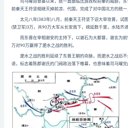
司马曜自登基以来，就一直面临氐族政权前秦的威胁，东晋西
前秦天王苻坚相继灭掉前凉、代国，完成了对中国北方的统一
太元八年(383年)八月，前秦天王苻坚下诏大举攻晋，试图
(禁卫军)3万，共90万大军从长安南下，绵延数千里，水陆齐
而东晋在宰相谢安的主持下，以谢石为大都督，谢玄为前锋
万对90万赢得了淝水之战的胜利。
淝水之战的胜利延续了东晋王朝的命脉，而淝水之战后不久
退，标志着陈郡谢氏的门阀政治落下帷幕，也意味着司马曜完