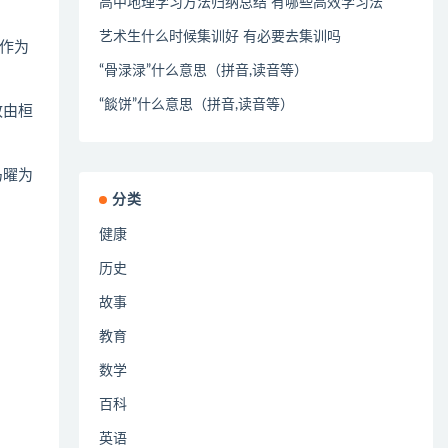
高中地理学习方法归纳总结 有哪些高效学习法
艺术生什么时候集训好 有必要去集训吗
作为
“骨渌渌”什么意思（拼音,读音等）
“餤饼”什么意思（拼音,读音等）
政由桓
马曜为
分类
健康
历史
故事
教育
数学
百科
英语