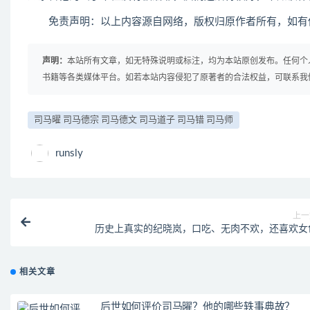
免责声明：以上内容源自网络，版权归原作者所有，如有侵
声明：
本站所有文章，如无特殊说明或标注，均为本站原创发布。任何个
书籍等各类媒体平台。如若本站内容侵犯了原著者的合法权益，可联系我
​司马曜 司马德宗 司马德文 司马道子 司马错 司马师
runsly
上一
历史上真实的纪晓岚，口吃、无肉不欢，还喜欢女
相关文章
后世如何评价司马曜？他的哪些轶事典故？