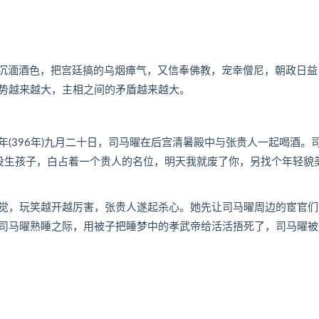
沉湎酒色，把宫廷搞的乌烟瘴气，又信奉佛教，宠幸僧尼，朝政日益
势越来越大，主相之间的矛盾越来越大。
396年)九月二十日，司马曜在后宫清暑殿中与张贵人一起喝酒。
又没生孩子，白占着一个贵人的名位，明天我就废了你，另找个年轻貌
，玩笑越开越厉害，张贵人遂起杀心。她先让司马曜周边的宦官们
司马曜熟睡之际，用被子把睡梦中的孝武帝给活活捂死了，司马曜被