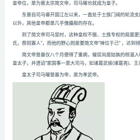
皇帝位，是为晋太宗简文帝，司马曜也就成为皇子。
东晋自司马睿开国江左以来，一直处于士族门阀的轮流支配
以外，其他皇帝都是几乎傀儡般的存在。
到了简文帝司马昱时，这种皇权不振、士族专权的局面更达到
氏，祭则寡人”，而他的野心则是要简文帝”禅位于己” ，达到
简文帝登基仅八个月便得了重病，催促尚居姑孰的桓温入朝
皇太子，并遗诏“家国事一禀大司马，如诸葛武侯(诸葛亮)、王丞
皇太子司马曜登基为帝，是为孝武帝。