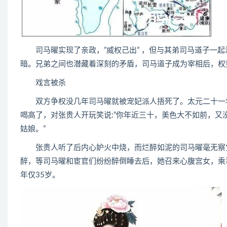
司马曜实现了亲政，”威权己出” ，但与其弟司马道子一起
暗。兄弟之间也潜藏着深刻的矛盾，司马道子成为宰相后，权
戏言被杀
双方争权没几年司马曜就被宠妃派人捂死了。太元二十一年(
喝高了，对张贵人开玩笑说:”你年近三十，美色大不如前，
姑娘。”
张贵人听了后内心妒火中烧，而烂醉如泥的司马曜毫无察觉
醉，等司马曜和宦官们纷纷醉倒睡去后，她召来心腹宫女，乘
年仅35岁。