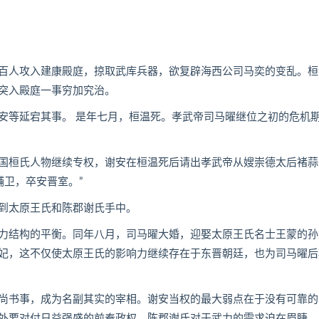
人攻入建康殿庭，掠取武库兵器，欲复辟海西公司马奕的变乱。桓
突入殿庭一事穷加究治。
等延宕其事。 是年七月，桓温死。孝武帝司马曜继位之初的危机
桓氏人物继续专权，谢安在桓温死后请出孝武帝从嫂崇德太后褚蒜
辅卫，卒安晋室。”
到太原王氏和陈郡谢氏手中。
结构的平衡。同年八月，司马曜大婚，迎娶太原王氏名士王蒙的孙
妃，这不仅使太原王氏的影响力继续存在于东晋朝廷，也为司马曜后
书事，成为名副其实的宰相。谢安当权的最大弱点在于没有可靠的
外要对付日益强盛的前秦政权，陈郡谢氏对于武力的需求迫在眉睫。