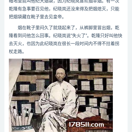
暗地里就叫他纪大烟袋，因为纪晓岚喜欢抽旱烟。有一次
乾隆有急事要召见他，纪晓岚还没来得及把烟熄灭，只能
把烟袋藏在靴子里去见皇帝。
烟在靴子里闷久了就烧起来了，从裤脚里冒出烟，乾
隆看到问他怎么回事。纪晓岚说“失火了”。乾隆只好叫他快
去灭火，也因为此纪晓岚在很长一段时间内不得不拄着拐
杖走路。