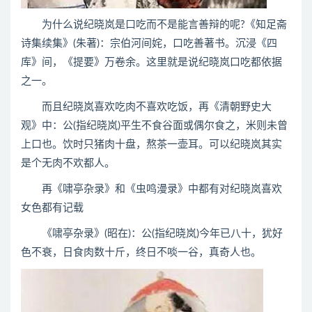
为什么说纪晓岚是口吃而不是能言善辩的呢?《知足斋
诗集续集》(朱著)：宗伯河间姹，口吃善著书。沉浸《四
库》间，《提要》万卷余。这里就是说纪晓岚口吃都依据
之一。
而且纪晓岚喜欢吃肉不喜欢吃饭，再《清朝野史大
观》中：公(指纪晓岚)平生不食谷面或偶尔食之，米则未曾
上口也。饮时只猪肉十盘，熬茶一壶耳。可以纪晓岚其实
是个无肉不欢都人。
再《啸亭杂录》和《虫鸣漫录》中都有对纪晓岚喜欢
女色都有记载
《啸亭杂录》(昭在)：公(指纪晓岚)今年已八十，犹好
色不衰，日食肉数十斤，终日不啖一谷，真奇人也。