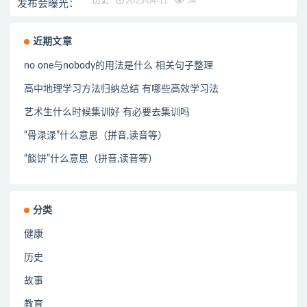
历史
2023-04-11
54
近期文章
no one与nobody的用法是什么 相关句子整理
高中地理学习方法归纳总结 有哪些高效学习法
艺术生什么时候集训好 有必要去集训吗
“骨渌渌”什么意思（拼音,读音等）
“餤饼”什么意思（拼音,读音等）
分类
健康
历史
故事
教育