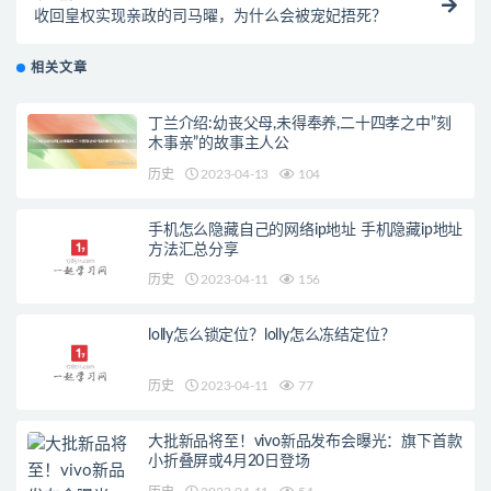
收回皇权实现亲政的司马曜，为什么会被宠妃捂死？
相关文章
丁兰介绍:幼丧父母,未得奉养,二十四孝之中”刻
木事亲”的故事主人公
历史
2023-04-13
104
手机怎么隐藏自己的网络ip地址 手机隐藏ip地址
方法汇总分享
历史
2023-04-11
156
lolly怎么锁定位？lolly怎么冻结定位？
历史
2023-04-11
77
大批新品将至！vivo新品发布会曝光：旗下首款
小折叠屏或4月20日登场