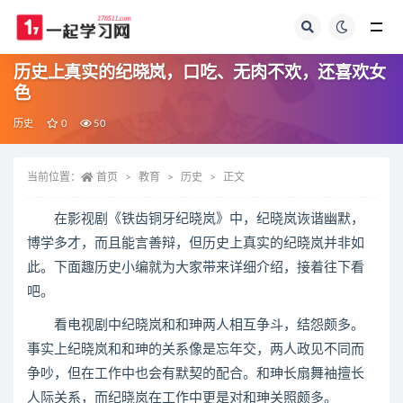
全部
历史上真实的纪晓岚，口吃、无肉不欢，还喜欢女
色
历史
0
50
当前位置：
首页
教育
历史
正文
在影视剧《铁齿铜牙纪晓岚》中，纪晓岚诙谐幽默，
博学多才，而且能言善辩，但历史上真实的纪晓岚并非如
此。下面趣历史小编就为大家带来详细介绍，接着往下看
吧。
看电视剧中纪晓岚和和珅两人相互争斗，结怨颇多。
事实上纪晓岚和和珅的关系像是忘年交，两人政见不同而
争吵，但在工作中也会有默契的配合。和珅长扇舞袖擅长
人际关系，而纪晓岚在工作中更是对和珅关照颇多。