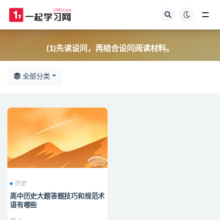
全部
(1)先读设问，再结合设问阅读材料。
全部分类
历史
高中历史大题答题技巧和规范术
语有哪些