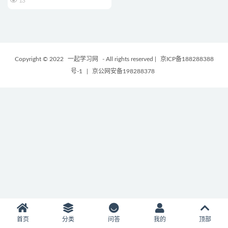
13
Copyright © 2022
一起学习网
- All rights reserved
|
京ICP备188288388
号-1
|
京公网安备198288378
首页
分类
问答
我的
顶部