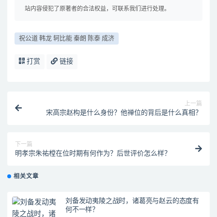
站内容侵犯了原著者的合法权益，可联系我们进行处理。
祝公道 韩龙 轲比能 秦朗 陈泰 成济
打赏
链接
上一篇
宋高宗赵构是什么身份？他禅位的背后是什么真相？
下一篇
明孝宗朱祐樘在位时期有何作为？后世评价怎么样？
相关文章
刘备发动夷陵之战时，诸葛亮与赵云的态度有
何不一样？