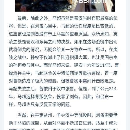
最后，除此之外，马超虽然是蜀汉当时官职最高的武
将，但是，在刘备心目中，马超的信任程度是比较低的，
这应该也是刘备没有带上马超的重要原因。众所周知，夷
陵之战是蜀汉和东吴之间的决战，如果在这场战役中出现
武将倒戈的情况，无疑会给某一方致命一击。所以，在夷
陵之战中，孙权不仅派出了陆逊指挥大军，也让吴国宗室
的孙桓参与其中。而就马超来说，建安十六年(211年)，曹
操治兵关中，马超联合关中诸侯韩遂等抵抗曹操，曾一度
对曹操造成了极大的威胁，但被曹操用离间计击败退走。
马超失败之后，曾依附于汉中张鲁。但是，到了公元214
年，马超选择背叛张鲁，投靠了刘备。因此，和吕布一
样，马超也具有反复无常的问题。
当然，在平定益州，争夺汉中等战役时，刘备需要借
助于马超的威望，从而对马超不断加官进爵，乃至于成为