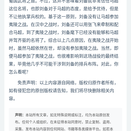
蜀国武将之首。不过，这并不意味着刘备就非常信任马超
这位名将，也即刘备对于马超的态度，是给予优待，但是
不让他执掌兵权的。基于这一原则，刘备没有让马超参加
夷陵之战。在汉中之战时，刘备还可以用张飞来牵制和配
合马超，到了夷陵之战时，刘备麾下已经没有能够和马超
并驾齐驱的名将了。综合以上几点原因，在夷陵之战开始
时，虽然马超依然在世，却没有参加夷陵之战。当然，即
便马超参加了夷陵之战，也很难影响到这场战役的最终结
果，毕竟他几乎不可能干涉到刘备的排兵布阵。对此，你
怎么看呢?
免责声明：以上内容源自网络，版权归原作者所有，
如有侵犯您的原创版权请告知，我们将尽快删除相关内
容。
声明：
本站所有文章，如无特殊说明或标注，均为本站原创发
布。任何个人或组织，在未征得本站同意时，禁止复制、盗用、
采集、发布本站内容到任何网站、书籍等各类媒体平台。如若本