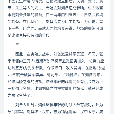
不会发生断层的情况。在蜀汉建立前后，关羽、张飞、黄
忠、法正等人的去世，无疑会对刘备造成影响，也即这些
跟随刘备多年的将领，在一两年内相继去世，自然会触动
到刘备。在此基础上，刘备需要为后主刘禅，为诸葛亮留
下一些可用之才。而就人才的培养来说，战场的磨练可谓
是比较直接和有效的手段。
三
因此，在夷陵之战中，刘备派遣将军吴班、冯习、张
南率领约三万人(后期有沙摩柯等五奚蛮夷加入，总兵力应
达到五万)为先头部队，夺取峡口，攻入吴境，在巫地(今湖
北巴东)击破吴军李异、刘阿部，占领秭归。在刘备看来，
经过夷陵之战的洗礼，这些年轻的武将完全有机会成为下
一批蜀汉名将。比如刘备之前提拔重用的魏延，就已经成
为蜀汉名将了。
刘备入川时，魏延这位年轻的将领因数有战功，升为
牙门将军。刘备攻下汉中，拔为镇远将军、汉中太守，成