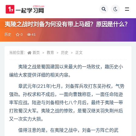
全部
夷陵之战时刘备为何没有带上马超？原因是什么？
历史
0
41
当前位置：
首页
教育
历史
正文
夷陵之战是蜀国建国以来最大的一场败仗，趣历史小
编给大家提供详细的相关内容。
章武元年(221年)七月，刘备挥兵攻打东吴孙权，气势
强劲。孙权求和不成后，一面向曹魏称臣，一面任命陆逊
率军应战。陆逊与刘备相持七八个月后，最终于夷陵一带
打败蜀汉大军。夷陵之战的惨败，是蜀汉继关羽失荆州后
又一次实力大损。
值得注意的是，在夷陵之战中，刘备一方阵亡的武