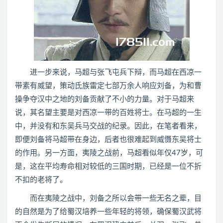
进一步来说，马超与张飞屯兵下辩，而马超在西凉一
带素有威望，策动氐族雷定七部万余人响应刘备，为和曹
操争夺汉中之地的刘备贡献了不小的力量。对于马超来
说，其名望主要是对西凉一带的百姓将士。在马超的一生
中，并没有和东吴兵马交战的纪录。因此，在笔者看来，
即便刘备将马超带在身边，后者也很难起到威慑东吴将士
的作用。另一方面，夷陵之战前，马超看似年仅47岁，可
是，这在平均寿命相对较低的三国时期，已经是一位不折
不扣的老将了。
而在夷陵之战中，刘备之所以会带一些无名之辈，目
的自然是为了给蜀汉培养一些年轻的将领，确保蜀汉武将