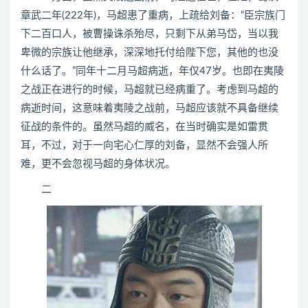
章武二年(222年)，马超患了重病，上疏给刘备：“臣宗族门
下二百口人，被曹操诛杀殆尽，只剩下从弟马岱，当以我
卑微的宗族让他继承，深深地托付给陛下您，其他的也没
什么话了。”同年十二月马超病逝，年仅47岁。也即在夷陵
之战正在进行的时候，马超就已经病重了。考虑到马超的
病逝时间，这意味着夷陵之战前，马超应该就不具备继续
征战的条件的。虽然马超的威名，在当时确实是如雷贯
耳，不过，对于一向宅心仁厚的刘备，显然不会强人所
难，更不会忽视马超的身体状况。
二