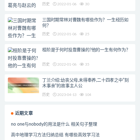
历史
2022-01-06
30
三国时期常林对曹魏有哪些作为？一生经历如
何？
历史
2022-01-06
25
桓阶是于何时投靠曹操的?他的一生有何作为？
历史
2022-01-06
35
丁兰介绍:幼丧父母,未得奉养,二十四孝之中”刻
木事亲”的故事主人公
历史
2023-04-13
104
近期文章
no one与nobody的用法是什么 相关句子整理
高中地理学习方法归纳总结 有哪些高效学习法