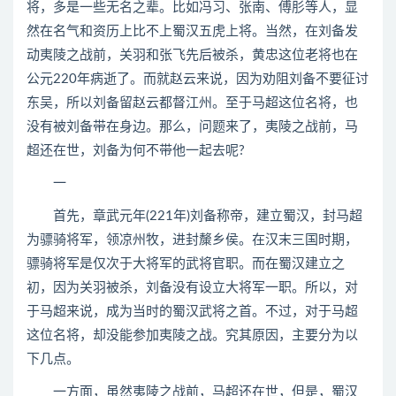
将，多是一些无名之辈。比如冯习、张南、傅肜等人，显
然在名气和资历上比不上蜀汉五虎上将。当然，在刘备发
动夷陵之战前，关羽和张飞先后被杀，黄忠这位老将也在
公元220年病逝了。而就赵云来说，因为劝阻刘备不要征讨
东吴，所以刘备留赵云都督江州。至于马超这位名将，也
没有被刘备带在身边。那么，问题来了，夷陵之战前，马
超还在世，刘备为何不带他一起去呢?
一
首先，章武元年(221年)刘备称帝，建立蜀汉，封马超
为骠骑将军，领凉州牧，进封斄乡侯。在汉末三国时期，
骠骑将军是仅次于大将军的武将官职。而在蜀汉建立之
初，因为关羽被杀，刘备没有设立大将军一职。所以，对
于马超来说，成为当时的蜀汉武将之首。不过，对于马超
这位名将，却没能参加夷陵之战。究其原因，主要分为以
下几点。
一方面，虽然夷陵之战前，马超还在世，但是，蜀汉