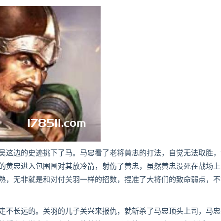
这边的史迹挑下了马。马忠看了老将黄忠的打法，自觉无法取胜，
的黄忠进入包围圈对其放冷箭，射伤了黄忠，虽然黄忠没死在战场上
熟，无非就是和对付关羽一样的招数，捏准了大将们的致命弱点，不
不长远的。关羽的儿子关兴来报仇，就斩杀了马忠顶头上司，马忠