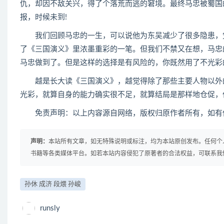
仇，却因不敌关兴，得了个落荒而逃的窘境。最终马忠被蜀国
报，时候未到!
我们回顾马忠的一生，可以说他为东吴减少了很多隐患，凭
了《三国演义》里浓墨重彩的一笔。但我们不禁又在想，马忠
马忠做到了。但是这样的选择是有风险的，你既然用了不光彩
越是长大读《三国演义》，越觉得除了那些主要人物以外的
光彩，就算自身的能力确实很不足，就算结局是那样地仓促，
免责声明：以上内容源自网络，版权归原作者所有，如有侵
声明：
本站所有文章，如无特殊说明或标注，均为本站原创发布。任何个
书籍等各类媒体平台。如若本站内容侵犯了原著者的合法权益，可联系我
孙休 成济 段煨 孙峻
runsly