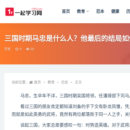
首页
教育
范本
健康
全部
三国时期马忠是什么人？他最后的结局如
历史
0
50
当前位置：
首页
教育
历史
正文
马忠，生卒年不详，三国时期吴国将领，任潘璋部下司马。
看过三国的朋友肯定都知道刘备的手下文有卧龙凤雏，凭三
而就是如此英勇的武将，竟然有两位都落败于同一人之手，关
谈起三国，大家总是要感叹一句：时势造英雄。对于武将来