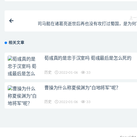
上一
司马懿在诸葛亮逝世后再也没有攻打过蜀国，是为何
相关文章
荀彧真的是忠于汉室吗 荀彧最后是怎么死的
历史
2022-01-06
33
曹操为什么称夏侯渊为“白地将军”呢？
历史
2022-01-06
33