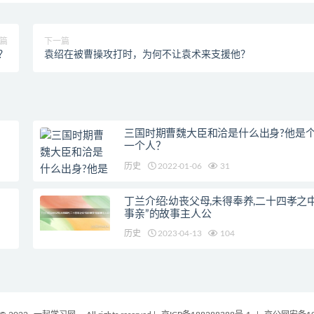
篇
下一篇
？
袁绍在被曹操攻打时，为何不让袁术来支援他？
三国时期曹魏大臣和洽是什么出身?他是
一个人？
历史
2022-01-06
31
丁兰介绍:幼丧父母,未得奉养,二十四孝之
事亲”的故事主人公
历史
2023-04-13
104