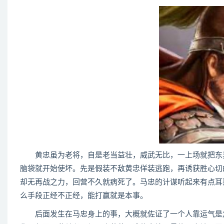
黄忠虽为老将，自是老当益壮，威武无比，一上场就把东吴
脑袋就开始使坏。先是假装不敌黄忠佯装逃跑，再诱获胜心切
却无再战之力，回营不久就病死了。马忠的计谋听起来有点耳
么手段正经不正经，能打赢就是本事。
后面发生在马忠身上的事，大概就佐证了一个人靠运气是走