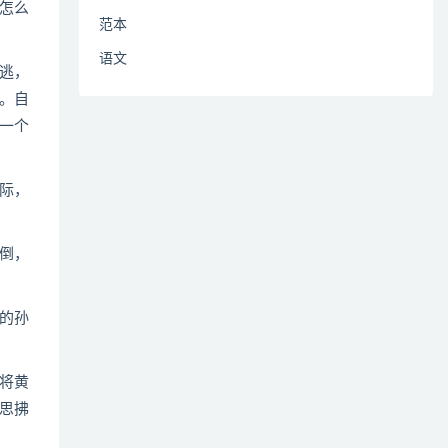
怎么
范本
语文
逃，
。自
一个
际，
倒，
的孙
将黄
思拂