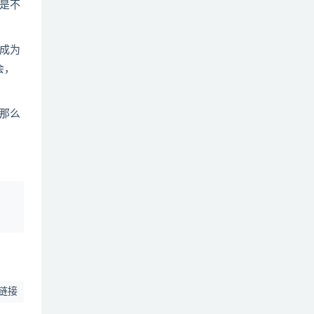
是不
成为
会，
那么
、
链接