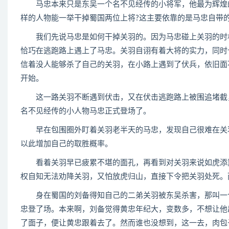
马忠本来只是东吴一个名不见经传的小将军，他最为辉煌的
样的人物能一举干掉蜀国两位上将?这主要依靠的是马忠自带
我们先说马忠是如何干掉关羽的。因为马忠碰上关羽的时机
恰巧在逃跑路上遇上了马忠。关羽自诩有着大将的实力，同时
信着没人能够杀了自己的关羽，在小路上遇到了伏兵，依旧面
开始。
这一路关羽不断遇到伏击，又在伏击逃跑路上被围追堵截，
名不见经传的小人物马忠正式登场了。
早在包围圈外盯着关羽老半天的马忠，发现自己很难在关羽
以此增加自己的取胜概率。
看着关羽早已疲累不堪的面孔，再看到对关羽来说如虎添翼
权自知无法劝降关羽，又怕放虎归山，直接下令把关羽处死。
身在蜀国的刘备得知自己的二弟关羽被东吴杀害，那叫一个
忠登了场。本来啊，刘备觉得黄忠年纪大，变数多，不想让他
了面子，便让黄忠跟着去了。然而谁也没想到，这一去，肉包