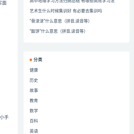
高中地理学习方法归纳总结 有哪些高效学习法
军面
艺术生什么时候集训好 有必要去集训吗
“骨渌渌”什么意思（拼音,读音等）
“餤饼”什么意思（拼音,读音等）
分类
健康
历史
故事
教育
数学
小手
百科
英语