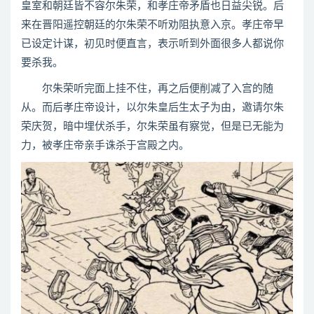
皇室和朝廷皆不容尔朱荣，和孝庄帝矛盾也日益尖锐。后
来在晋阳遥控朝廷的尔朱荣不听劝阻执意入京。孝庄帝早
已设定计谋，初见时便直言，表示听到外面很多人都说你
要杀我。
尔朱荣听完面上挂不住，再之后便削减了入宫的随
从。而后孝庄帝设计，以尔朱皇后生太子为由，邀请尔朱
荣庆贺，暗中埋伏杀手，尔朱荣虽有察觉，但是已无能为
力，被孝庄帝亲手诛杀于宫殿之内。