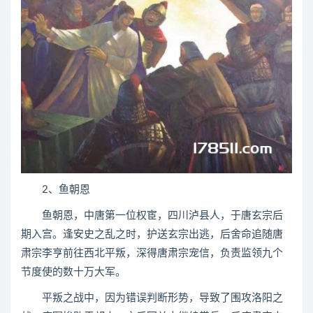
2、鱼朝恩
鱼朝恩，中唐第一位权宦，四川泸县人，于唐玄宗后
期入宫。逢安史之乱之时，护送玄宗出逃，后舍命追随唐
肃宗李亨前往西北平叛，深得唐肃宗宠信，负责监领九个
节度使的数十万大军。
平叛之战中，因为错误判断形势，导致了围攻洛阳之