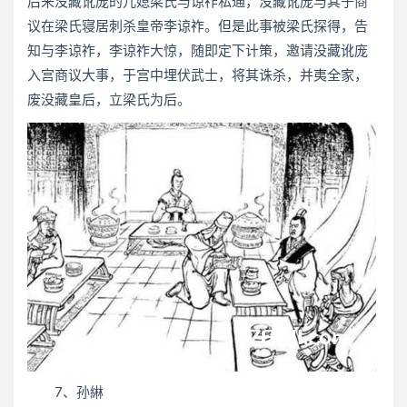
后来没藏讹庞的儿媳梁氏与谅祚私通，没藏讹庞与其子商
议在梁氏寝居刺杀皇帝李谅祚。但是此事被梁氏探得，告
知与李谅祚，李谅祚大惊，随即定下计策，邀请没藏讹庞
入宫商议大事，于宫中埋伏武士，将其诛杀，并夷全家，
废没藏皇后，立梁氏为后。
7、孙綝