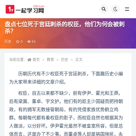
全部
盘点七位死于宫廷刺杀的权臣，他们为何会被刺
杀？
历史
0
45
当前位置：
首页
教育
历史
正文
历朝历代有不少权臣死于宫廷刺杀，下面趣历史小编
为大家带来详细的文章介绍。
权臣，自古以来都不缺少，前有伊尹、霍光和王莽。
后有梁冀、董卓、宇文护。他们有的趁主少国疑而把持朝
政，有的拥军无数接管朝局，有的凭借家族优势鹤立鸡
群。每朝每代都有着权臣的影子，而权臣自然也根据其为
人做派，以分好坏。伊尹霍光虽然不被皇室所容，但是总
体而言，还是办了不少事。而董卓等人却是祸国殃民，永