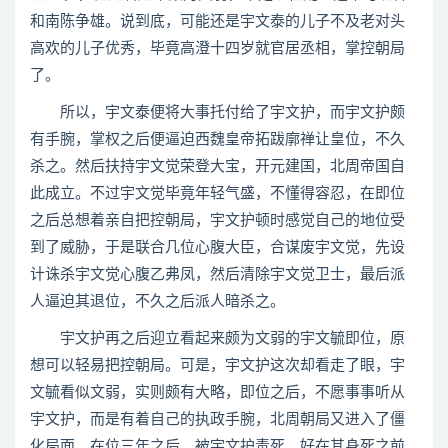
和南陈争雄。说到底，可能还是宇文泰的儿子不及老对头
高欢的儿子优秀，毕竟高澄十四岁就官居丞相，掌控朝局
了。
所以，宇文泰便将大事托付给了宇文护，而宇文护颇
有手腕，掌权之后便逼迫西魏皇帝拓跋廓禅让皇位，不久
杀之。然后扶持宇文觉荣登大宝，开元建国，北周帝国自
此成立。不过宇文觉毕竟年轻气盛，不懂得容忍，在即位
之后总想着亲自把控朝局，宇文护顿时感觉自己的地位受
到了威胁，于是联合几位心腹大臣，合谋废宇文觉，先设
计诛杀宇文觉心腹乙弗凤，然后清除宇文觉卫士，最后派
人逼迫其退位，不久之后派人暗杀之。
宇文护再之后迎立看起来颇为文弱的宇文毓即位，原
想可以轻易把控朝局。可是，宇文护这次却看走了眼，宇
文毓看似文弱，实则颇有大略，即位之后，不愿事事听从
宇文护，而是有着自己的执政手腕，北周朝局又进入了僵
化局面，在位三年之后，被宇文护毒死，好在其身死之前