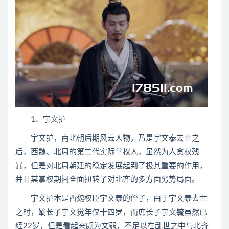
1、宇文护
宇文护，南北朝后期风云人物，乃是宇文泰去世之
后，西魏、北周的第二代实际掌权人，虽然为人贪权残
暴，但是对北周朝廷的稳定发展起到了极其重要的作用，
并且其掌权期间全面扭转了对北齐的多方面劣势局面。
宇文护本是西魏权臣宇文泰的侄子，由于宇文泰去世
之时，嫡长子宇文觉年仅十四岁，而庶长子宇文毓虽然已
经22岁，但是看起来颇为文弱，不足以在乱世之中与北齐