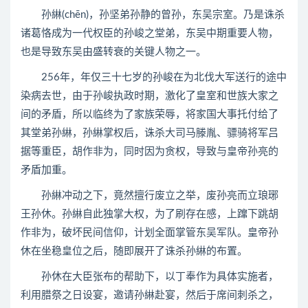
孙綝(chēn)，孙坚弟孙静的曾孙，东吴宗室。乃是诛杀
诸葛恪成为一代权臣的孙峻之堂弟，东吴中期重要人物，
也是导致东吴由盛转衰的关键人物之一。
256年，年仅三十七岁的孙峻在为北伐大军送行的途中
染病去世，由于孙峻执政时期，激化了皇室和世族大家之
间的矛盾，所以临终为了家族荣辱，将家国大事托付给了
其堂弟孙綝，孙綝掌权后，诛杀大司马滕胤、骠骑将军吕
据等重臣，胡作非为，同时因为贪权，导致与皇帝孙亮的
矛盾加重。
孙綝冲动之下，竟然擅行废立之举，废孙亮而立琅琊
王孙休。孙綝自此独掌大权，为了刷存在感，上蹿下跳胡
作非为，破坏民间信仰，计划全面掌管东吴军队。皇帝孙
休在坐稳皇位之后，随即展开了诛杀孙綝的布置。
孙休在大臣张布的帮助下，以丁奉作为具体实施者，
利用腊祭之日设宴，邀请孙綝赴宴，然后于席间刺杀之，