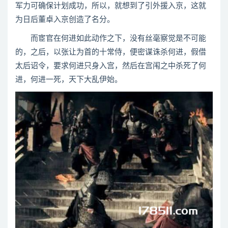
军力可确保计划成功，所以，就想到了引外援入京，这就
为日后董卓入京创造了名分。
而宦官在何进如此动作之下，没有丝毫察觉是不可能
的，之后，以张让为首的十常侍，便密谋诛杀何进，假借
太后诏令，要求何进只身入宫，然后在宫闱之中杀死了何
进，何进一死，天下大乱伊始。