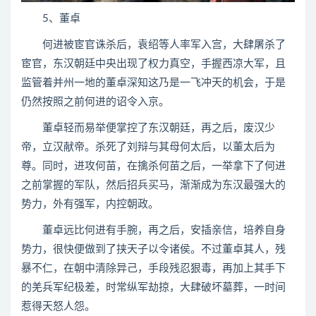
5、董卓
何进被宦官诛杀后，袁绍等人率军入宫，大肆屠杀了
宦官，东汉朝廷中央出现了权力真空，手握西凉大军，且
监管着并州一地的董卓深知这乃是一飞冲天的机会，于是
仍然按照之前何进的诏令入京。
董卓轻而易举便掌控了东汉朝廷，再之后，废汉少
帝，立汉献帝。杀死了刘辩与其母何太后，以董太后为
尊。同时，进攻何苗，在擒杀何苗之后，一举拿下了何进
之前掌握的军队，然后招兵买马，渐渐成为东汉最强大的
势力，外有强军，内控朝政。
董卓远比何进有手腕，再之后，安插亲信，培养自身
势力，很快便做到了挟天子以令诸侯。不过董卓其人，残
暴不仁，在朝中清除异己，手段残忍狠毒，再加上其手下
的羌兵军纪极差，时常纵军劫掠，大肆破坏墓葬，一时间
惹得天怒人怨。