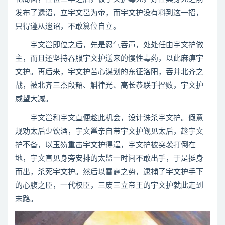
发布了遗诏，立宇文邕为帝，而宇文护没有料到这一招，
只得遵从遗诏，不敢篡位自立。
宇文邕即位之后，先是忍气吞声，处处任由宇文护做
主，而且还坚持吞服宇文护送来的慢性毒药，以此麻痹宇
文护。再后来，宇文护苦心谋划的东征洛阳，吞并北齐之
战，被北齐三杰段韶、斛律光、高长恭联手挫败，宇文护
威望大减。
宇文邕和宇文直便趁此机会，设计诛杀宇文护。假意
规劝太后少饮酒，宇文邕亲自带宇文护觐见太后，趁宇文
护不备，以玉笏重击宇文护得逞，宇文护被突袭打倒在
地，宇文直见身旁安排的太监一时间不敢出手，于是挺身
而出，杀死宇文护。然后以雷霆之势，逮捕了宇文护手下
的心腹之臣，一代权臣，三废三立帝王的宇文护就此走到
末路。