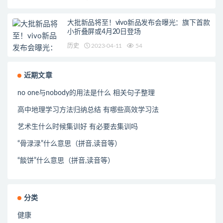
大批新品将至！vivo新品发布会曝光：旗下首款
小折叠屏或4月20日登场
历史
2023-04-11
54
近期文章
no one与nobody的用法是什么 相关句子整理
高中地理学习方法归纳总结 有哪些高效学习法
艺术生什么时候集训好 有必要去集训吗
“骨渌渌”什么意思（拼音,读音等）
“餤饼”什么意思（拼音,读音等）
分类
健康