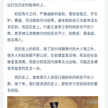
远钉在历史的耻辱柱上。
权臣势大之时，严重威胁到皇权，譬如张居正、宇文
护、曹操、司马懿和司马昭等，基本就和自己当皇帝没太
多区别。而且历史上，行废立皇帝之举的权臣也不在少
数，甚至禅让改朝换代的权臣也不少，如杨坚、萧道成、
桓玄等人。
而历史上的权臣，除了部分改朝换代的大人物之外，
很多人的结局都不那么好，生前遭皇室忌惮，死后往往会
被皇室清算。而部分权臣因为做事太过出格，可能还会遭
受到皇室的反戈一击。
而历史上，被皇室引入宫廷行辕刺杀的权臣不在少
数，接下来，我们就讲讲历史上，那些死于宫廷刺杀的著
名权臣。