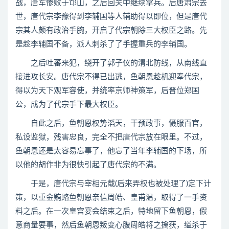
战，唐军惨败于邙山，之后回关中继续掌兵。后唐肃宗去
世，唐代宗李豫得到李辅国等人辅助得以即位，但是唐代
宗其人颇有政治手腕，开启了代宗朝除三大权臣之路。先
是趁李辅国不备，派人刺杀了了手握重兵的李辅国。
之后吐蕃来犯，绕开了郭子仪的渭北防线，从南线直
接进攻长安。唐代宗不得已出逃，鱼朝恩趁机迎奉代宗，
得以为天下观军容使，并统率京师神策军，后晋位郑国
公，成为了代宗手下最大权臣。
自此之后，鱼朝恩权势滔天，干预政事，慑服百官，
私设监狱，残害忠良，完全不把唐代宗放在眼里。不过，
鱼朝恩还是太容易忘事了，他忘了当年李辅国的下场，所
以他的胡作非为很快引起了唐代宗的不满。
于是，唐代宗与宰相元载(后来弄权也被处理了)定下计
策，以重金贿赂鱼朝恩亲信周皓、皇甫温，取得了一手资
料之后。在一次皇宫宴会结束之后，特地留下鱼朝恩，假
意商量要事，然后鱼朝恩叛变心腹周皓将之擒获，缢杀于