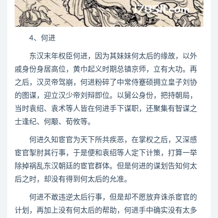
4、何进
东汉末年权臣何进，因为其妹妹何太后的缘故，以外
戚身份身居高位，黄巾起义时期总镇京师，立有大功。再
之后，汉灵帝驾崩，何进粉碎了中常侍蹇硕拥立皇子刘协
的图谋，迎立汉少帝刘辩即位。以舅公身份，把持朝局，
当时袁绍、袁术等人皆在何进手下谋职，还聚集有智谋之
士逢纪、何颙、荀攸等。
何进久知宦官为天下所共疾恶，在掌权之后，又深感
宦官掣肘其行事，于是便和袁绍等人定下计策，打算一举
除掉祸乱东汉朝廷的宦官群体。但是何进的谋划告知何太
后之时，却没有得到何太后的允准。
何进不敢违逆太后行事，但是却不愿放弃诛杀宦官的
计划，再加上没有何太后的帮助，何进手中确实没有太多