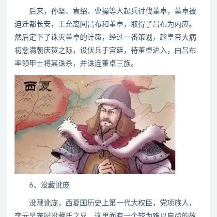
后来，孙坚、袁绍、曹操等人起兵讨伐董卓，董卓被
迫迁都长安，王允离间吕布和董卓，取得了吕布为内应。
然后定下了诛灭董卓的计策，经过一番策划，趁皇帝大病
初愈满朝庆贺之际，设伏兵于宫廷，待董卓进入，由吕布
率领甲士将其诛杀，并诛连董卓三族。
6、没藏讹庞
没藏讹庞，西夏国历史上第一代大权臣，党项族人，
李元昊宠妃没藏氏之兄，这里面有一个较为难以启齿的故