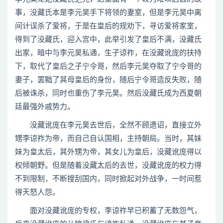
事，没藏氏本是李元昊手下将领的妻室，但是李元昊中离
间计误杀了爱将，于是在皇后的规劝下，寻访爱将家室，
得到了没藏氏，迎入宫中，此举引发了皇后不满，没藏氏
出家，暗中与李元昊私通，生子谅祚，在没藏讹庞的扶持
下，取代了皇后之子宁令哥，然后李元昊夺取了宁令哥的
妻子，罢黜了其母皇后的身份，随后宁令哥造反失败，随
后被诛杀，同时也重伤了李元昊。然后没藏氏成为西夏朝
廷最强外戚势力。
没藏讹庞在李元昊去世后，全然不顾遗诏，直接立外
甥李谅祚为帝，而自己自认国相，主持朝局。当时，其妹
妹为皇太后，其外甥为帝，其女儿为皇后，没藏讹庞得以
权倾朝野。但是随着没藏太后的去世，没藏讹庞的权力得
不到限制，不断搜刮国内，同时掀起对外战争，一时间惹
得天怒人怨。
面对没藏讹庞的专权，李谅祚早已积蓄了无数怨气，