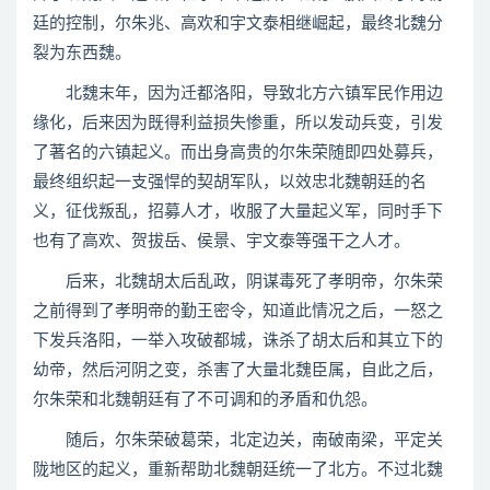
廷的控制，尔朱兆、高欢和宇文泰相继崛起，最终北魏分
裂为东西魏。
北魏末年，因为迁都洛阳，导致北方六镇军民作用边
缘化，后来因为既得利益损失惨重，所以发动兵变，引发
了著名的六镇起义。而出身高贵的尔朱荣随即四处募兵，
最终组织起一支强悍的契胡军队，以效忠北魏朝廷的名
义，征伐叛乱，招募人才，收服了大量起义军，同时手下
也有了高欢、贺拔岳、侯景、宇文泰等强干之人才。
后来，北魏胡太后乱政，阴谋毒死了孝明帝，尔朱荣
之前得到了孝明帝的勤王密令，知道此情况之后，一怒之
下发兵洛阳，一举入攻破都城，诛杀了胡太后和其立下的
幼帝，然后河阴之变，杀害了大量北魏臣属，自此之后，
尔朱荣和北魏朝廷有了不可调和的矛盾和仇怨。
随后，尔朱荣破葛荣，北定边关，南破南梁，平定关
陇地区的起义，重新帮助北魏朝廷统一了北方。不过北魏