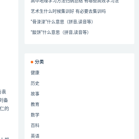
高中地理学习方法归纳总结 有哪些高效学习法
艺术生什么时候集训好 有必要去集训吗
“骨渌渌”什么意思（拼音,读音等）
“餤饼”什么意思（拼音,读音等）
分类
健康
历史
与袁
故事
刘备
教育
仁的
数学
百科
英语