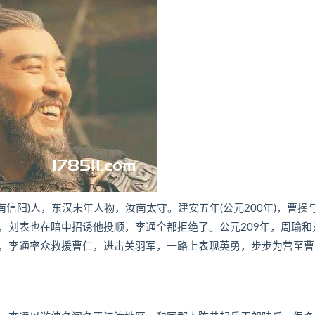
南信阳)人，东汉末年人物，汝南太守。建安五年(公元200年)，曹操
，刘表也在暗中招诱他投顺，李通全都拒绝了。公元209年，周瑜和
，李通率众救援曹仁，进击关羽军，一路上表现英勇，步步为营至曹