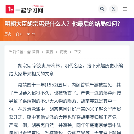
全部
明朝大臣胡宗宪是什么人？他最后的结局如何？
历史
0
72
当前位置：
首页
教育
历史
正文
胡宗宪,字汝贞,号梅林，明代名臣。接下来趣历史小编
给大家带来相关的文章
嘉靖四十一年(1562)五月，内阁首辅严嵩被罢免，其
子严世蕃入诏狱不久，也被斩首了。严党一派的落幕间接
导致了嘉靖朝的不少大人物的陨落，胡宗宪就是其中一
位。在政治党派中，胡宗宪因讨好严嵩的义子赵文华而屡
获升迁，朝中其他党派的大臣也就将胡宗宪归属于严党。
严嵩一倒，胡宗宪自然一并遭殃，同年年底南京给事中陆
凤仪以贪污军饷、滥征赋税、党庇严嵩等十大罪名上疏弹