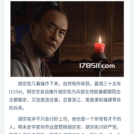
胡宗宪几番操作下来，自然有所收获。嘉靖三十五年
(1556)，明世宗亲自擢升胡宗宪为兵部左侍郎兼都察院左
佥都御史，又加直浙总督，总督浙江、南直隶和福建等处
的兵务。
胡宗宪并不只会讨好上司，他也是一个非常有才干的
人。明末史学家何乔远曾赞扬胡宗宪：胡宗宪讨好严党，