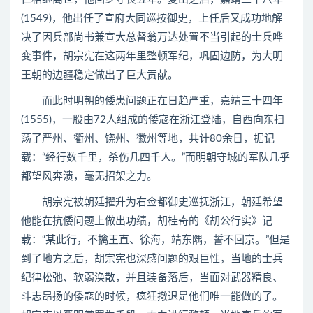
(1549)，他出任了宣府大同巡按御史，上任后又成功地解
决了因兵部尚书兼宣大总督翁万达处置不当引起的士兵哗
变事件，胡宗宪在这两年里整顿军纪，巩固边防，为大明
王朝的边疆稳定做出了巨大贡献。
而此时明朝的倭患问题正在日趋严重，嘉靖三十四年
(1555)，一股由72人组成的倭寇在浙江登陆，自西向东扫
荡了严州、衢州、饶州、徽州等地，共计80余日，据记
载：“经行数千里，杀伤几四千人。”而明朝守城的军队几乎
都望风奔溃，毫无招架之力。
胡宗宪被朝廷擢升为右佥都御史巡抚浙江，朝廷希望
他能在抗倭问题上做出功绩，胡桂奇的《胡公行实》记
载：“某此行，不擒王直、徐海，靖东隅，誓不回京。”但是
到了地方之后，胡宗宪也深感问题的艰巨性，当地的士兵
纪律松弛、软弱涣散，并且装备落后，当面对武器精良、
斗志昂扬的倭寇的时候，疯狂撤退是他们唯一能做的了。