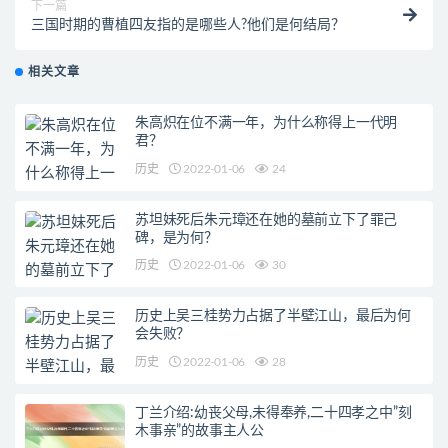
下一篇
三国时期的曹植四友指的是哪些人?他们是何结局？
相关文章
朱高炽在位不满一年，为什么称得上一代明
君？
历史
2022-01-06
24
苏坦妹死后朱元璋还在她的墓前立下了罪己
碑，是为何？
历史
2022-01-06
30
历史上吴三桂势力占据了半壁江山，最后为何
会失败？
历史
2022-01-06
28
丁兰介绍:幼丧父母,未得奉养,二十四孝之中”刻
木事亲”的故事主人公