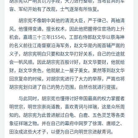
胡宗宪以严明赏罚为手段，大力进行整顿，当地官兵的军
容、军纪开始有了改观，士气逐渐有所恢复。
胡宗宪不像朝中其他的清流大臣，严于律己、两袖清
风，他懂得变通，擅长权术，因此他把握得住官场的上升
机会。嘉靖三十三年(1554)，工部右侍郎赵文华以祭海神
的名义前往江南督察沿海军务，赵文华是内阁首辅严嵩的
义子，胡宗宪明白只要和赵文华打好关系，自己的仕途就
会一帆风顺。因此胡宗宪百般讨好，赵文华要财，他就给
财，赵文华贪色，他就献上一屋子美女。果然等到赵文华
回京复命的时候，对胡宗宪进行了大力的举荐，严嵩也将
胡宗宪划归进了自己的势力范围，自然也就进行提拔。
与此同时，胡宗宪也懂得讨好帝国最高的权力掌握者
明世宗，明世宗崇尚道教，喜欢青词与祥瑞，这是众所周
知的。胡宗宪为此曾进献过白龟、白鹿、五色灵芝等各类
象征祥瑞之物。并在自己的幕府中网罗了徐渭、唐顺之、
田汝成这些大才子，以便为自己向明世宗进献青词。