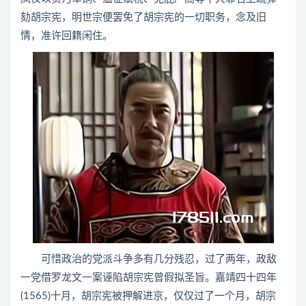
劾胡宗宪，明世宗便罢免了胡宗宪的一切职务，念及旧
情，准许回籍闲住。
可惜政治的党派斗争多有几分残忍，过了两年，政敌
一党借罗龙文一案诬陷胡宗宪曾假拟圣旨。嘉靖四十四年
(1565)十月，胡宗宪被押解进京，仅仅过了一个月，胡宗