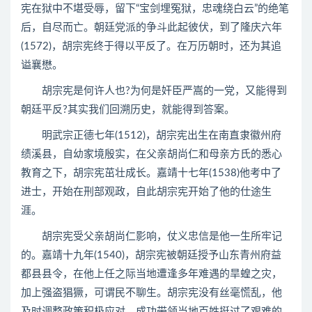
宪在狱中不堪受辱，留下“宝剑埋冤狱，忠魂绕白云”的绝笔
后，自尽而亡。朝廷党派的争斗此起彼伏，到了隆庆六年
(1572)，胡宗宪终于得以平反了。在万历朝时，还为其追
谥襄懋。
胡宗宪是何许人也?为何是奸臣严嵩的一党，又能得到
朝廷平反?其实我们回溯历史，就能得到答案。
明武宗正德七年(1512)，胡宗宪出生在南直隶徽州府
绩溪县，自幼家境殷实，在父亲胡尚仁和母亲方氏的悉心
教育之下，胡宗宪茁壮成长。嘉靖十七年(1538)他考中了
进士，开始在刑部观政，自此胡宗宪开始了他的仕途生
涯。
胡宗宪受父亲胡尚仁影响，仗义忠信是他一生所牢记
的。嘉靖十九年(1540)，胡宗宪被朝廷授予山东青州府益
都县县令，在他上任之际当地遭逢多年难遇的旱蝗之灾，
加上强盗猖獗，可谓民不聊生。胡宗宪没有丝毫慌乱，他
及时调整政策积极应对，成功带领当地百姓挺过了艰难的