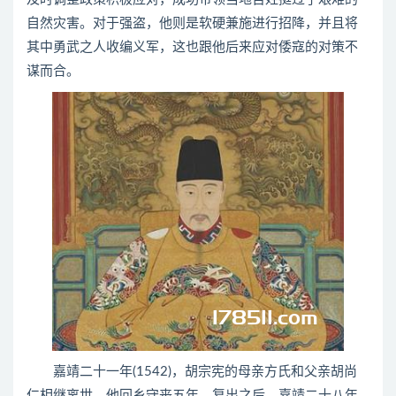
自然灾害。对于强盗，他则是软硬兼施进行招降，并且将
其中勇武之人收编义军，这也跟他后来应对倭寇的对策不
谋而合。
嘉靖二十一年(1542)，胡宗宪的母亲方氏和父亲胡尚
仁相继离世，他回乡守丧五年。复出之后，嘉靖二十八年