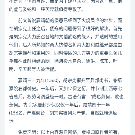
不是为了鱼肉百姓，而是为了建立功业，因为这一点，他
的虚与委蛇和一腔苦衷就值得尊敬了。
前文曾说嘉靖朝的倭患已经到了火烧眉毛的地步，而
在胡宗宪上任之后，倭寇的问题得到了很好的解决。首先
是胡宗宪大力感召各地的文韬武略的能人，并适时的重用
他们，后人所熟知的两大抗倭名将俞大猷和戚继光都是由
胡宗宪推荐和重用的。同时倭匪的几方势力的重要头领几
乎都在此时相继落网，徐海投水自杀，徐洪、陈东、叶
明、辛五郎等人被活捉。
嘉靖三十九年(1560)，胡宗宪擢升至兵部尚书，兼都
察院右都御史。一年后，又加少保之衔，并节制江西等七
省总兵，权势可谓盛极一时。古语有言：“成也萧何，败也
萧何。”胡宗宪晋封少保仅仅一年后，嘉靖四十一年
(1562)，严嵩倒台，胡宗宪被列为严党，自然就难逃厄
运。
免责声明：以上内容源自网络，版权归原作者所有，