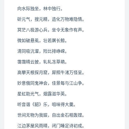
向水际独坐，林中独行。
斫元气，搜元精，造化万物难隐情。
冥茫八极游心兵，坐令无象作有声。
微如破悬虱，壮若屠长鲸。
清同吸沆瀣，险比排峥嵘。
霭霭晴云披，轧轧冻草萌。
高攀天根探月窟，犀照牛渚万怪呈。
妙意俄同鬼神会，佳景每与江山争。
星虹助光气，烟露滋华英。
听音谐《韶》乐，咀味得大羹。
世间无物为我娱，自出金石相轰铿。
江边茅屋风雨晴，闭门睡足诗初成。