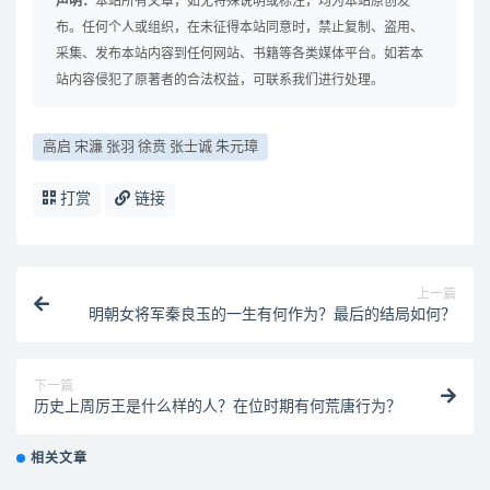
声明：
本站所有文章，如无特殊说明或标注，均为本站原创发
布。任何个人或组织，在未征得本站同意时，禁止复制、盗用、
采集、发布本站内容到任何网站、书籍等各类媒体平台。如若本
站内容侵犯了原著者的合法权益，可联系我们进行处理。
高启 宋濂 张羽 徐贲 张士诚 朱元璋
打赏
链接
上一篇
明朝女将军秦良玉的一生有何作为？最后的结局如何？
下一篇
历史上周厉王是什么样的人？在位时期有何荒唐行为？
相关文章