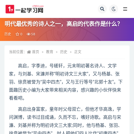
全部
明代最优秀的诗人之一，高启的代表作是什么？
历史
0
58
当前位置：
首页
教育
历史
正文
高启，字季迪，号槎轩，元末明初著名诗人、文学
家，与刘基、宋濂并称“明初诗文三大家”，又与杨基、张
羽、徐贲被誉为“吴中四杰”，又与王行等号“北郭十友”。下
面趣历史小编为大家带来相关内容，感兴趣的小伙伴快来
看看吧。
高启出身富家，童年时父母双亡，但他才华高逸，学
问渊博，读书过目成诵，久而不忘，嗜好诗歌。高启与宋
濂、刘基并称为明初诗文三大家;同时，他与杨基、张羽、
徐贲被誉为“吴中四杰”，时人把他们四人比作“初唐四杰”。