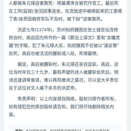
人都被朱元璋迫害致死：杨基遭谗言被罚作苦工，最后死
在工所(监狱);张羽因事连坐，在流放途中被绑起来扔江里喂
了鱼;徐贲因犒劳军队不及时，被下狱“”迫害致死。
洪武七年(1374年)，苏州知府魏观在张士诚宫址改修
府治时，高启因为所作的一篇《郡治上梁文》里有“龙蟠虎
踞”的字眼，犯了朱元璋大忌，知府魏观不仅被以“谋反罪”
处死，高启也被活活的腰斩成八段，死得最惨。
据说，高启被腰斩时，朱元璋还亲自监斩。高启，这
位当时年仅三十九岁、最有声望的诗人被腰斩处死后，明
诗迅速调零衰退，难以再现唐诗之盛况，可以说大半责任
在于这位对文人痛下杀手的洪武帝。
免责声明：以上内容源自网络，版权归原作者所有，
如有侵犯您的原创版权请告知，我们将尽快删除相关内
容。