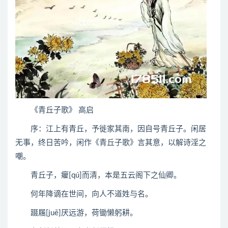
《青丘子歌》 高启
序：江上有青丘，予徙家其南，因自号青丘子。闲居
无事，终日苦吟，闲作《青丘子歌》言其意，以解诗淫之
嘲。
青丘子，癯[qú]而清，本是五云阁下之仙卿。
何年降谪在世间，向人不道姓与名。
蹑屩[juē]厌远游，荷锄懒躬耕。