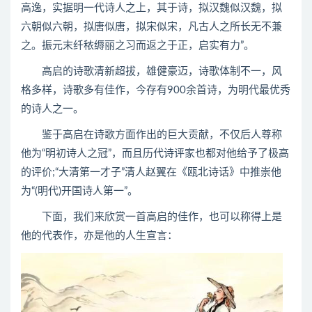
高逸，实据明一代诗人之上，其于诗，拟汉魏似汉魏，拟
六朝似六朝，拟唐似唐，拟宋似宋，凡古人之所长无不兼
之。振元末纤秾缛丽之习而返之于正，启实有力”。
高启的诗歌清新超拔，雄健豪迈，诗歌体制不一，风
格多样，诗歌多有佳作，今存有900余首诗，为明代最优秀
的诗人之一。
鉴于高启在诗歌方面作出的巨大贡献，不仅后人尊称
他为“明初诗人之冠”，而且历代诗评家也都对他给予了极高
的评价;“大清第一才子”清人赵翼在《瓯北诗话》中推崇他
为“(明代)开国诗人第一”。
下面，我们来欣赏一首高启的佳作，也可以称得上是
他的代表作，亦是他的人生宣言：