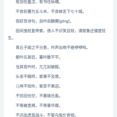
有剑任羞涩，有书任纵横。
不肯折腰为五斗米，不肯掉舌下七十城。
但好觅诗句，自吟自酬赓[gēng]。
田间曳杖复带索，傍人不识笑且轻，谓是鲁迂儒楚狂
生。
青丘子闻之不分意，吟声出吻不绝咿咿鸣。
朝吟忘其饥，暮吟散不平。
当其苦吟时，兀兀如被酲。
头发不暇栉，家事不及营。
儿啼不知怜，客至不果迎。
不忧回也空，不慕猗氏盈。
不惭被宽褐，不羡垂华缨。
不问龙虎苦战斗，不管乌兔忙奔倾。