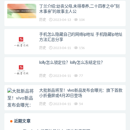
丁兰介绍:幼丧父母,未得奉养,二十四孝之中”刻
木事亲”的故事主人公
历史
2023-04-13
104
手机怎么隐藏自己的网络ip地址 手机隐藏ip地址
方法汇总分享
历史
2023-04-11
156
lolly怎么锁定位？lolly怎么冻结定位？
历史
2023-04-11
77
大批新品将至！vivo新品发布会曝光：旗下首款
小折叠屏或4月20日登场
历史
2023-04-11
54
近期文章