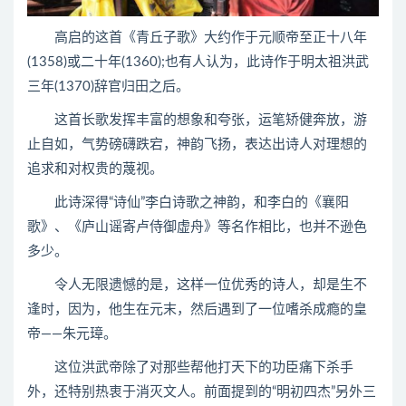
高启的这首《青丘子歌》大约作于元顺帝至正十八年
(1358)或二十年(1360);也有人认为，此诗作于明太祖洪武
三年(1370)辞官归田之后。
这首长歌发挥丰富的想象和夸张，运笔矫健奔放，游
止自如，气势磅礴跌宕，神韵飞扬，表达出诗人对理想的
追求和对权贵的蔑视。
此诗深得“诗仙”李白诗歌之神韵，和李白的《襄阳
歌》、《庐山谣寄卢侍御虚舟》等名作相比，也并不逊色
多少。
令人无限遗憾的是，这样一位优秀的诗人，却是生不
逢时，因为，他生在元末，然后遇到了一位嗜杀成瘾的皇
帝——朱元璋。
这位洪武帝除了对那些帮他打天下的功臣痛下杀手
外，还特别热衷于消灭文人。前面提到的“明初四杰”另外三