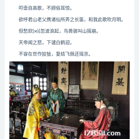
叩壶自高歌，不顾俗耳惊。
欲呼君山老父携诸仙所弄之长笛，和我此歌吹月明。
但愁欻[xū]忽波浪起，鸟兽骇叫山摇崩。
天帝闻之怒，下谴白鹤迎。
不容在世作狡狯，复结飞佩还瑶京。