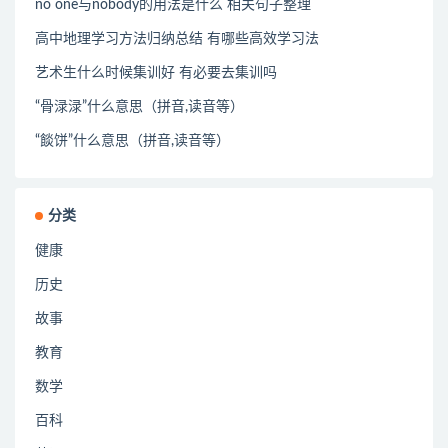
no one与nobody的用法是什么 相关句子整理
高中地理学习方法归纳总结 有哪些高效学习法
艺术生什么时候集训好 有必要去集训吗
“骨渌渌”什么意思（拼音,读音等）
“餤饼”什么意思（拼音,读音等）
分类
健康
历史
故事
教育
数学
百科