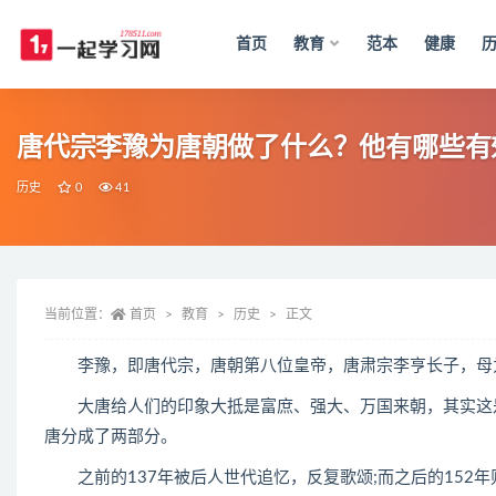
首页
教育
范本
健康
全部
唐代宗李豫为唐朝做了什么？他有哪些有
历史
0
41
当前位置：
首页
教育
历史
正文
李豫，即唐代宗，唐朝第八位皇帝，唐肃宗李亨长子，母为
大唐给人们的印象大抵是富庶、强大、万国来朝，其实这是
唐分成了两部分。
之前的137年被后人世代追忆，反复歌颂;而之后的152年