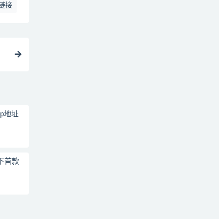
链接
p地址
下首款