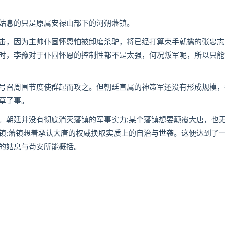
姑息的只是原属安禄山部下的河朔藩镇。
，因为主帅仆固怀恩怕被卸磨杀驴，将已经打算束手就擒的张忠志
时，李豫对于仆固怀恩的控制性都不是太强，何况叛军呢，所以只能
召周围节度使群起而攻之。但朝廷直属的神策军还没有形成规模，
草了事。
朝廷并没有彻底消灭藩镇的军事实力;某个藩镇想要颠覆大唐，也
镇;藩镇想着承认大唐的权威换取实质上的自治与世袭。这便达到了
的姑息与苟安所能概括。