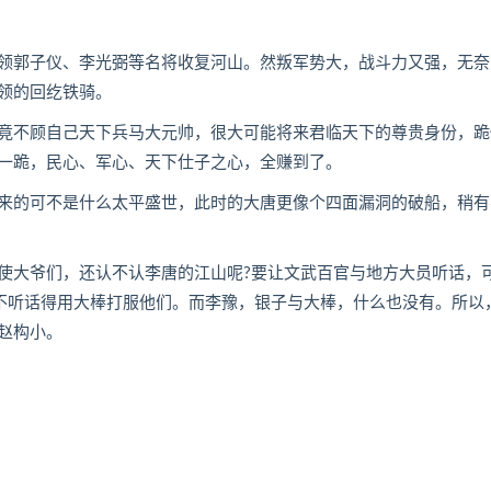
郭子仪、李光弼等名将收复河山。然叛军势大，战斗力又强，无奈
领的回纥铁骑。
不顾自己天下兵马大元帅，很大可能将来君临天下的尊贵身份，跪
一跪，民心、军心、天下仕子之心，全赚到了。
的可不是什么太平盛世，此时的大唐更像个四面漏洞的破船，稍有
大爷们，还认不认李唐的江山呢?要让文武百官与地方大员听话，
谁不听话得用大棒打服他们。而李豫，银子与大棒，什么也没有。所以
赵构小。