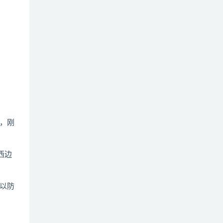
，刚
西边
以防