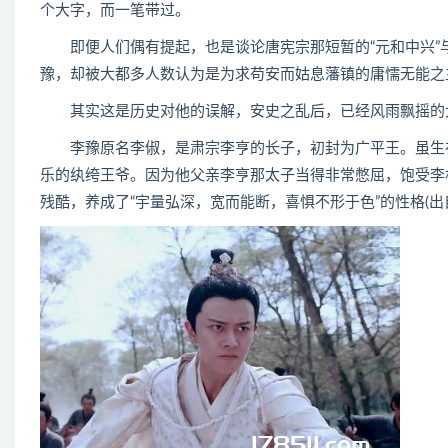
个大字，而一笔带过。
即便人们偶有提起，也是谈论唐宪宗那短暂的“元和中兴”与
豫，却被大都多人数认为是为求苟安而姑息藩镇的庸懦无能之
其实这是历史对他的误解，安史之乱后，已经风雨飘摇的大唐
李豫原名李俶，是肃宗李亨的长子，初封为广平王。虽生在
乐的纨绔王爷。因为他父亲李亨那太子当得非常憋屈，饱受李
残酷，养成了“宇量弘深，宽而能断，喜惧不形于色”的性格(出