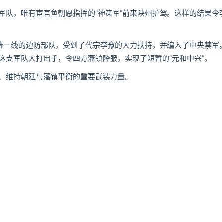
队，唯有宦官鱼朝恩指挥的“神策军”前来陕州护驾。这样的结果令
蕃一线的边防部队，受到了代宗李豫的大力扶持，并编入了中央禁军
这支军队大打出手，令四方藩镇降服，实现了短暂的“元和中兴”。
、维持朝廷与藩镇平衡的重要武装力量。