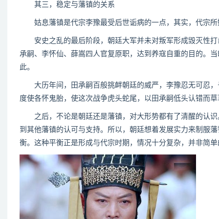
其三，稳定与藩镇的关系
姑息藩镇是代宗李豫最受后世诟病的一点，其实，代宗所
安史之乱的最后阶段，朝廷大军并未对叛军形成毁灭性打击
承嗣、李怀仙、薛嵩四人官复原职，达到养寇自重的目的。当
此。
大历年间，田承嗣百般挑衅朝廷的威严，李豫忍无可忍，号
度使各怀鬼胎，使这次战争虎头蛇尾，以田承嗣低头认错而草
之后，不论是朝廷还是藩镇，对大形势都有了清醒的认识。
到其他藩镇的认可与支持。所以，朝廷想着发展实力来制服藩
衡。这种平衡正是形成与代宗时期，情况十分复杂，并非简单