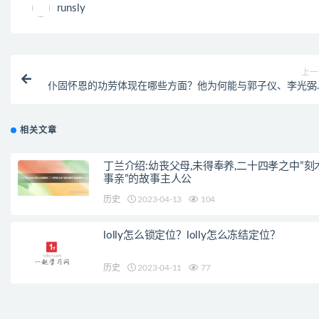
runsly
上一
仆固怀恩的功劳体现在哪些方面？他为何能与郭子仪、李光弼
名
相关文章
丁兰介绍:幼丧父母,未得奉养,二十四孝之中”刻
事亲”的故事主人公
历史
2023-04-13
104
lolly怎么锁定位？lolly怎么冻结定位？
历史
2023-04-11
77