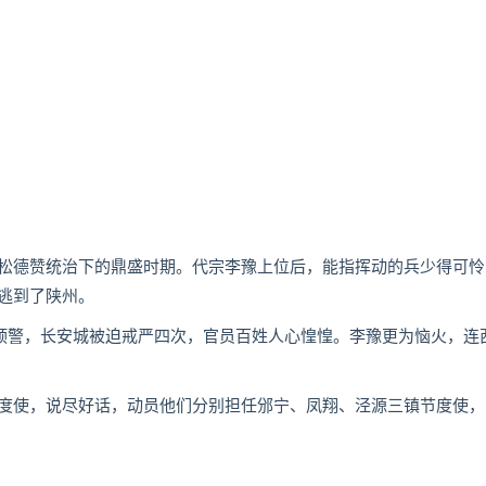
德赞统治下的鼎盛时期。代宗李豫上位后，能指挥动的兵少得可怜
逃到了陕州。
侵的预警，长安城被迫戒严四次，官员百姓人心惶惶。李豫更为恼火，连
使，说尽好话，动员他们分别担任邠宁、凤翔、泾源三镇节度使，