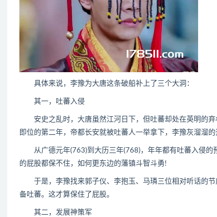
具体来说，李豫为大唐这条破船补上了三个大洞：
其一，吐蕃入侵
安史之乱时，大唐虽然江河日下，但吐蕃却处在英明的弃松
即位的第二年，帝都长安就被吐蕃人一举拿下，李豫灰溜溜的
从广德元年(763)到大历三年(768)，年年都有吐蕃入
的屁股都保不住，如何更东边的藩镇斗智斗勇!
于是，李豫找来郭子仪、李抱玉、马璘三位相对听话的节度
备吐蕃。这才算保住了屁股。
其二，发展神策军