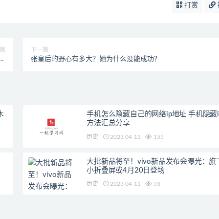
打赏
篇
下一篇
齐
张皇后的野心有多大？她为什么没能成功？
？
木
手机怎么隐藏自己的网络ip地址 手机隐藏i
方法汇总分享
历史
2023-04-11
155
大批新品将至！vivo新品发布会曝光：旗
小折叠屏或4月20日登场
历史
2023-04-11
53