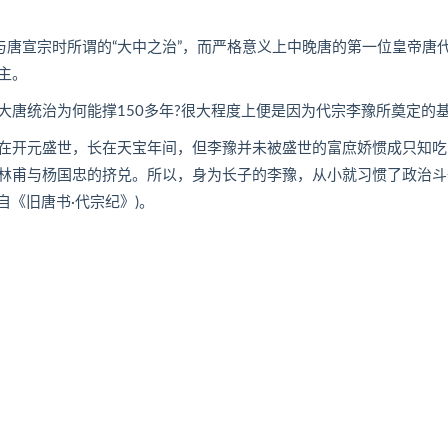
唐宣宗时所谓的“大中之治”，而严格意义上中晚唐的第一位皇帝唐
主。
统治为何能撑150多年?很大程度上便是因为代宗李豫所奠定的
开元盛世，长在天宝年间，但李豫并未被盛世的富庶娇惯成只知吃
林甫与杨国忠的挤兑。所以，身为长子的李豫，从小就习惯了政治斗
自《旧唐书·代宗纪》)。