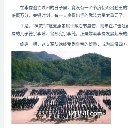
在李豫逃亡陕州的日子里，竟没有一个节度使派出勤王的军
感慨万分，关键时刻，有一支拿得出手的武装力量太重要了。
于是，“神策军”这支原隶属于陇右节度使，常年在打击吐
豫的儿子德宗李适、曾孙宪宗李纯，正是靠着李豫发展起来的
终唐一朝，这支军队始终受到皇帝的倚重，成为震慑四方