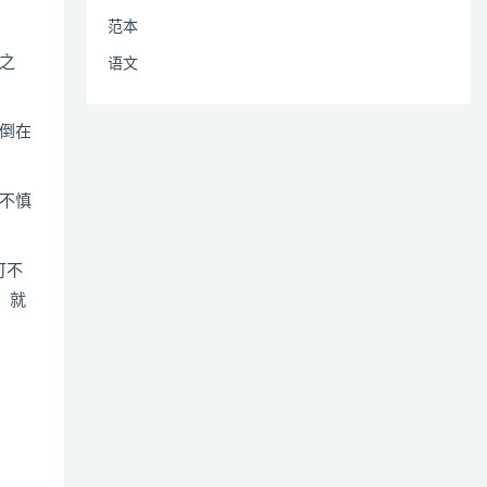
范本
之
语文
倒在
不慎
可不
，就