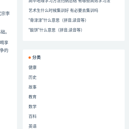
高中地理学习方法归纳总结 有哪些高效学习法
艺术生什么时候集训好 有必要去集训吗
代宗李
“骨渌渌”什么意思（拼音,读音等）
“餤饼”什么意思（拼音,读音等）
基础。
喝享
争的
分类
健康
历史
故事
教育
数学
百科
英语