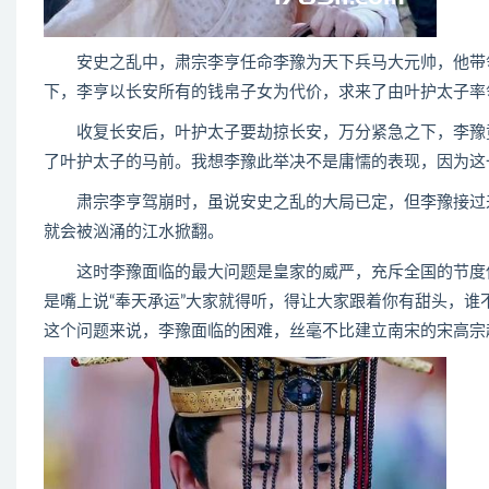
安史之乱中，肃宗李亨任命李豫为天下兵马大元帅，他带领
下，李亨以长安所有的钱帛子女为代价，求来了由叶护太子率
收复长安后，叶护太子要劫掠长安，万分紧急之下，李豫竟
了叶护太子的马前。我想李豫此举决不是庸懦的表现，因为这
肃宗李亨驾崩时，虽说安史之乱的大局已定，但李豫接过来
就会被汹涌的江水掀翻。
这时李豫面临的最大问题是皇家的威严，充斥全国的节度使
是嘴上说“奉天承运”大家就得听，得让大家跟着你有甜头，
这个问题来说，李豫面临的困难，丝毫不比建立南宋的宋高宗