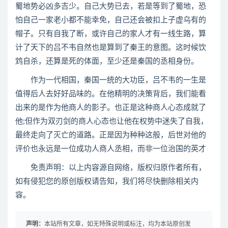
蜀地势必凶多吉少。自己大势已去，若是等到了蜀地，恐
怕自己一家老小都不能幸免，自己还会被扣上子虚乌有的
帽子。只有自我了断，或许自己的家人才有一线生路，算
计了天下的吕不韦自然也是算到了秦王的意图。这时候饮
鸩自杀，还算是死的体面，至少还是秦国的丞相身份。
作为一代相国，秦国一统的大功臣，吕不韦的一生是
值得后人去好好品味的。在他精明的决策背后，我们能看
出来的是作为他商人的影子。也正是这种商人心态成就了
他;但作为双刃剑的商人心态也让他在权势中迷失了自我，
最终走向了灭亡的道路。正是因为种种这般，后世对他的
评价也永远是一位成功人商人丞相，而非一位治国的英才
免责声明：以上内容源自网络，版权归原作者所有，
如有侵犯您的原创版权请告知，我们将尽快删除相关内
容。
声明：
本站所有文章，如无特殊说明或标注，均为本站原创发