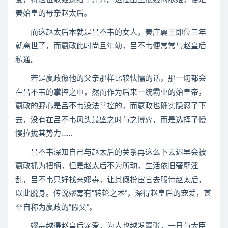
秦始皇的母亲赵太后。
而这赵太后本就是吕不韦的女人，秦庄襄王即位三年
就离世了，而嬴政此时尚且年幼，吕不韦便常常与赵皇后
私通。
若是嬴政像他的父亲那样比较怯懦的话，那一切都会
在吕不韦的掌控之中，然而作为后来一统霸业的始皇帝，
嬴政的野心是吕不韦没法掌控的，而嬴政也确实隐忍了下
去，没有在吕不韦风头最盛之时与之博弈，而是选择了慢
慢拉拢其势力……
吕不韦深知自己与赵太后的关系再这么下去迟早会被
嬴政抓为把柄，但是赵太后不为所动，生活依旧奢靡淫
乱，吕不韦只好找来嫪毐，让其假扮宦官去服侍赵太后，
以此脱身。传说嫪毐有“转轮之术”，深得赵皇后的宠爱，甚
至自称为嬴政的“假父”。
嫪毐越得赵皇后宠爱，为人也越发嚣张，一日与大臣