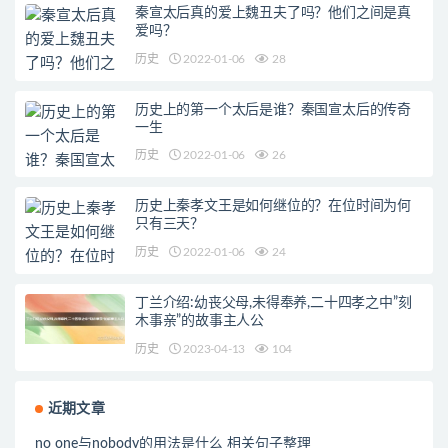
秦宣太后真的爱上魏丑夫了吗？他们之间是真
爱吗？
历史
2022-01-06
28
历史上的第一个太后是谁？秦国宣太后的传奇
一生
历史
2022-01-06
26
历史上秦孝文王是如何继位的？在位时间为何
只有三天？
历史
2022-01-06
24
丁兰介绍:幼丧父母,未得奉养,二十四孝之中”刻
木事亲”的故事主人公
历史
2023-04-13
104
近期文章
no one与nobody的用法是什么 相关句子整理