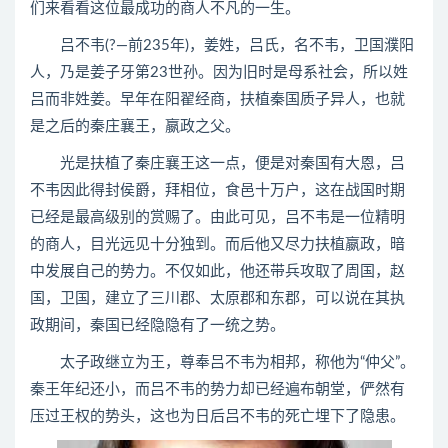
们来看看这位最成功的商人不凡的一生。
吕不韦(?—前235年)，姜姓，吕氏，名不韦，卫国濮阳
人，乃是姜子牙第23世孙。因为旧时是母系社会，所以姓
吕而非姓姜。早年在阳翟经商，扶植秦国质子异人，也就
是之后的秦庄襄王，嬴政之父。
光是扶植了秦庄襄王这一点，便是对秦国有大恩，吕
不韦因此得封侯爵，拜相位，食邑十万户，这在战国时期
已经是最高级别的赏赐了。由此可见，吕不韦是一位精明
的商人，目光远见十分独到。而后他又尽力扶植嬴政，暗
中发展自己的势力。不仅如此，他还带兵攻取了周国，赵
国，卫国，建立了三川郡、太原郡和东郡，可以说在其执
政期间，秦国已经隐隐有了一统之势。
太子政继立为王，尊奉吕不韦为相邦，称他为“仲父”。
秦王年纪还小，而吕不韦的势力却已经遍布朝堂，俨然有
压过王权的势头，这也为日后吕不韦的死亡埋下了隐患。