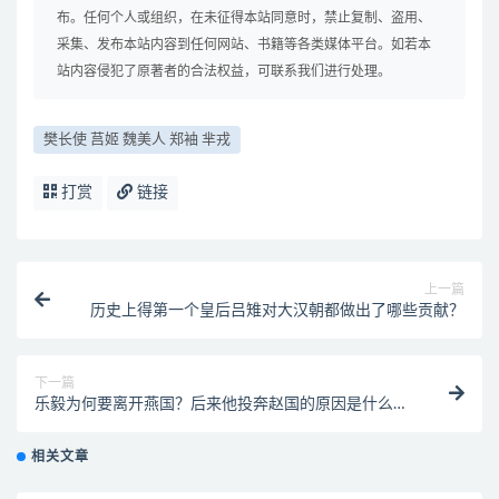
布。任何个人或组织，在未征得本站同意时，禁止复制、盗用、
采集、发布本站内容到任何网站、书籍等各类媒体平台。如若本
站内容侵犯了原著者的合法权益，可联系我们进行处理。
樊长使 莒姬 魏美人 郑袖 芈戎
打赏
链接
上一篇
历史上得第一个皇后吕雉对大汉朝都做出了哪些贡献？
下一篇
乐毅为何要离开燕国？后来他投奔赵国的原因是什么
呢？
相关文章