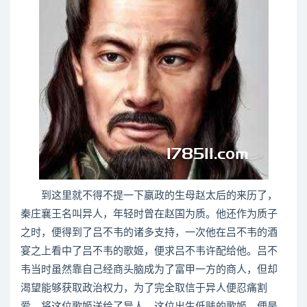
到这里就不得不提一下嬴政的生母赵太后的来历了，
秦庄襄王名叫异人，年轻时曾在赵国为质。他还作为质子
之时，便得到了吕不韦的诸多支持，一次他在吕不韦的酒
宴之上看中了吕不韦的歌姬，便求吕不韦许配给他。吕不
韦当时虽然靠自己经商头脑成为了富甲一方的商人，但却
渴望能够获取政治权力，为了完全取信于异人便忍痛割
爱，将这位歌姬送给了异人。这位出生低贱的歌姬，便是