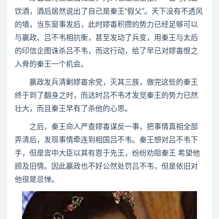
饮酒，酒后居然说出了自己是秦王“假父”。天下没有不透风
的墙，当东窗事发后，此时嫪毐积攒的势力已经足够可以
与嬴政、吕不韦相抗衡，甚至发动了兵变，用秦王与太后
的印信企图诛杀吕不韦，而这行动，给了早已对嫪毐恨之
入骨的秦王一个机会。
嬴政发兵清剿嫪毐余党，灭其三族，做完这些的秦王
终于到了翻身之时，而这时吕不韦才发觉秦王的势力已然
壮大，而且秦王早有了杀他的心思。
之后，秦王命人严查嫪毐谋反一事，把事情真相全部
弄清后，发现事情牵连到相国吕不韦。秦王想对吕不韦下
手，但是宫中大臣以其有恩于先王，纷纷劝阻秦王 希望他
顾及旧情。因此嬴政也不好公然处罚吕不韦，但是依旧对
他很是忌惮。