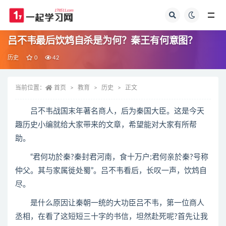
全部
吕不韦最后饮鸩自杀是为何？秦王有何意图？
历史
0
42
当前位置：
首页
教育
历史
正文
吕不韦战国末年著名商人，后为秦国大臣。这是今天
趣历史小编就给大家带来的文章，希望能对大家有所帮
助。
“君何功於秦?秦封君河南，食十万户;君何亲於秦?号称
仲父。其与家属徙处蜀”。吕不韦看后，长叹一声，饮鸩自
尽。
是什么原因让秦朝一统的大功臣吕不韦，第一位商人
丞相，在看了这短短三十字的书信，坦然赴死呢?首先让我