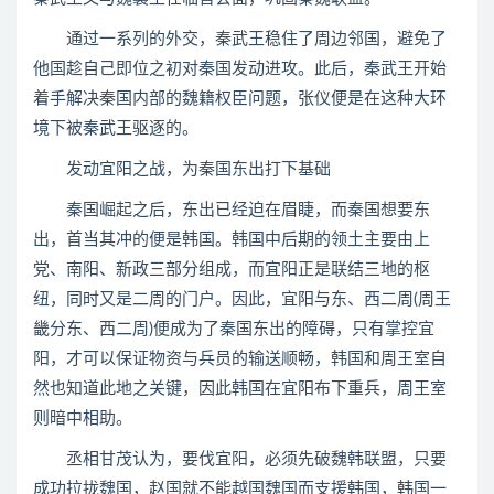
通过一系列的外交，秦武王稳住了周边邻国，避免了
他国趁自己即位之初对秦国发动进攻。此后，秦武王开始
着手解决秦国内部的魏籍权臣问题，张仪便是在这种大环
境下被秦武王驱逐的。
发动宜阳之战，为秦国东出打下基础
秦国崛起之后，东出已经迫在眉睫，而秦国想要东
出，首当其冲的便是韩国。韩国中后期的领土主要由上
党、南阳、新政三部分组成，而宜阳正是联结三地的枢
纽，同时又是二周的门户。因此，宜阳与东、西二周(周王
畿分东、西二周)便成为了秦国东出的障碍，只有掌控宜
阳，才可以保证物资与兵员的输送顺畅，韩国和周王室自
然也知道此地之关键，因此韩国在宜阳布下重兵，周王室
则暗中相助。
丞相甘茂认为，要伐宜阳，必须先破魏韩联盟，只要
成功拉拢魏国，赵国就不能越国魏国而支援韩国，韩国一