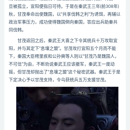
旦被孤立，宜阳便指日可待。于是在秦武王三年(前308年)
秋，甘茂奉命出使魏国，以“共享伐韩之利”为诱饵，再辅以
政治军事压力，成功使得魏国倒向秦国，答应出兵助秦共
同伐韩。
甘茂返回之后，秦武王大喜之下令其统兵十万攻取宜
阳，并与其定下“息壤之盟”。甘茂攻打宜阳五个月而不能
下，秦国大臣樗里疾和公孙奭等人则以“甘茂乃是魏国人，
不可信”为由，不断劝说秦武王应该撤军，秦武王一度动
摇，但甘茂却抛出了“息壤之盟”这个秘密武器。秦武王于是
下定决心予以甘茂支持，令乌获统兵五万支援甘茂。