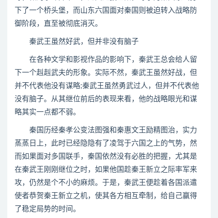
下了一个桥头堡，而山东六国面对秦国则被迫转入战略防
御阶段，直至被彻底消灭。
秦武王虽然好武，但并非没有脑子
在各种文学和影视作品的影响下，秦武王总会给人留
下一个赳赳武夫的形象。实际不然，秦武王虽然好战，但
并不代表他没有谋略;秦武王虽然勇武过人，但并不代表他
没有脑子。从其继位前后的表现来看，他的战略眼光和谋
略其实一点都不弱。
秦国历经秦孝公变法图强和秦惠文王励精图治，实力
蒸蒸日上，此时已经隐隐有了凌驾于六国之上的气势，然
而如果面对多国联手，秦国依然没有必胜的把握，尤其是
在秦武王刚刚继位之时，如果他国趁秦王新立之际率军来
攻，仍然是个不小的麻烦。于是，秦武王便趁着各国派遣
使者恭贺秦王新立之机，使其各方相互牵制，给自己赢得
了稳定局势的时间。