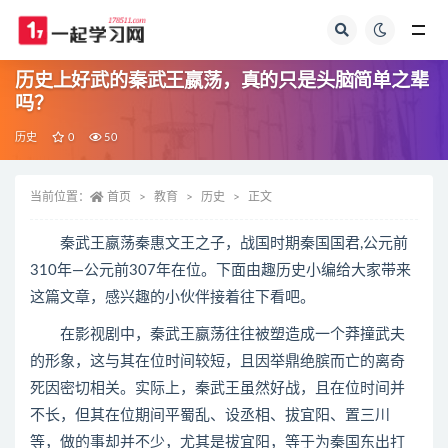
全部
历史上好武的秦武王嬴荡，真的只是头脑简单之辈
吗？
历史
0
50
当前位置：
首页
教育
历史
正文
秦武王嬴荡秦惠文王之子，战国时期秦国国君,公元前
310年—公元前307年在位。下面由趣历史小编给大家带来
这篇文章，感兴趣的小伙伴接着往下看吧。
在影视剧中，秦武王嬴荡往往被塑造成一个莽撞武夫
的形象，这与其在位时间较短，且因举鼎绝膑而亡的离奇
死因密切相关。实际上，秦武王虽然好战，且在位时间并
不长，但其在位期间平蜀乱、设丞相、拔宜阳、置三川
等，做的事却并不少，尤其是拔宜阳，等于为秦国东出打