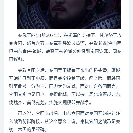
秦武王四年(前307年)，在援军的支持下，甘茂终于攻
克宜阳，斩首六万。秦军乘胜渡过黄河，夺取武遂(今山西
垣曲东南)并筑城，韩襄王被迫派公仲倗到秦国谢罪，同秦
国议和。
夺取宜阳之后，秦国等于拥有了东出的桥头堡，疆域
开始扩展到了中原，而且完全控制了崤、函之险。而韩国
则至此被一分为三，国力大为衰减，而对山东各国而言，
宜阳其实也是门户。秦得此城，可以挟二周北攻燕赵，东
伐魏齐，南伐宛楚，实施大规模兼并战争。
可以说，宜阳之战后，山东六国面对秦国开始被迫转
入战略防御阶段，从这个意义上说，秦拔宜阳之战乃是秦
统一六国的里程碑。