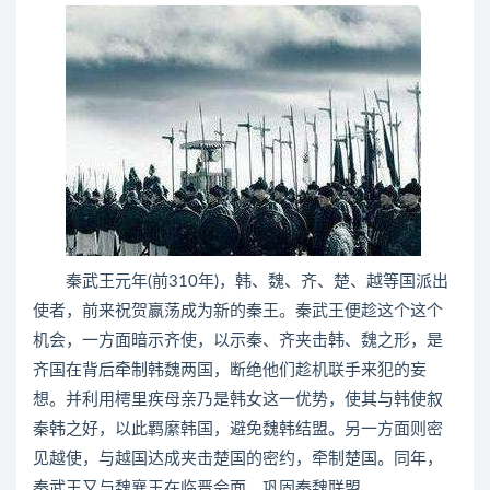
秦武王元年(前310年)，韩、魏、齐、楚、越等国派出
使者，前来祝贺嬴荡成为新的秦王。秦武王便趁这个这个
机会，一方面暗示齐使，以示秦、齐夹击韩、魏之形，是
齐国在背后牵制韩魏两国，断绝他们趁机联手来犯的妄
想。并利用樗里疾母亲乃是韩女这一优势，使其与韩使叙
秦韩之好，以此羁縻韩国，避免魏韩结盟。另一方面则密
见越使，与越国达成夹击楚国的密约，牵制楚国。同年，
秦武王又与魏襄王在临晋会面，巩固秦魏联盟。