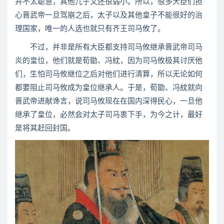
并不太聪慧，其他儿子又还很弱小。所以，很多大臣们担
心晋武帝一旦驾崩之后，太子以及其他皇子不能很好的治
理国家，唯一的人选也就只有齐王司马攸了。
不过，并非是所有大臣都支持司马攸继承晋武帝司马
炎的皇位，他们就是荀勖、冯紞，因为司马攸极其讨厌他
们，生怕司马攸继位之后对他们进行清算，所以无论如何
都要阻止司马攸成为皇位继承人。于是，荀勖、冯紞就向
晋武帝进献谗言，说司马攸现在在国内深得民心，一旦他
继承了皇位，必然会对太子司马衷下手，为今之计，最好
是将其赶回封国。