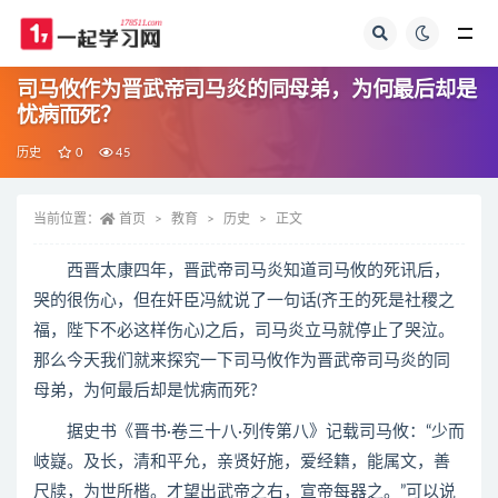
全部
司马攸作为晋武帝司马炎的同母弟，为何最后却是
忧病而死？
历史
0
45
当前位置：
首页
教育
历史
正文
西晋太康四年，晋武帝司马炎知道司马攸的死讯后，
哭的很伤心，但在奸臣冯紞说了一句话(齐王的死是社稷之
福，陛下不必这样伤心)之后，司马炎立马就停止了哭泣。
那么今天我们就来探究一下司马攸作为晋武帝司马炎的同
母弟，为何最后却是忧病而死?
据史书《晋书·卷三十八·列传第八》记载司马攸：“少而
岐嶷。及长，清和平允，亲贤好施，爱经籍，能属文，善
尺牍，为世所楷。才望出武帝之右，宣帝每器之。”可以说