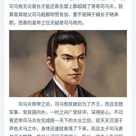
司马攸无论是在才能还是名望上都超越了哥哥司马炎，就
算是其祖父司马懿都称赞有加，要不是碍于嫡长子继承
制，西晋的皇帝之位无疑是司马攸的。
司马炎称帝之后，司马攸就被封为了齐王，而且总统
军事、安抚国内外，一时之间广受好评，深得民心。不过
晋武帝司马炎在完成统一天下的大业之后，就天天沉溺于
声色犬马之中，身体迅速就衰落了下来，而且太子司马衷