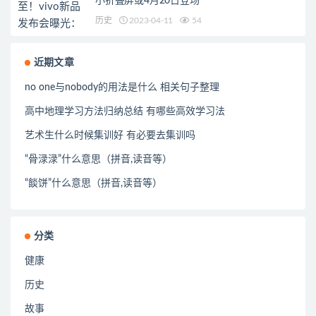
小折叠屏或4月20日登场
历史
2023-04-11
54
近期文章
no one与nobody的用法是什么 相关句子整理
高中地理学习方法归纳总结 有哪些高效学习法
艺术生什么时候集训好 有必要去集训吗
“骨渌渌”什么意思（拼音,读音等）
“餤饼”什么意思（拼音,读音等）
分类
健康
历史
故事