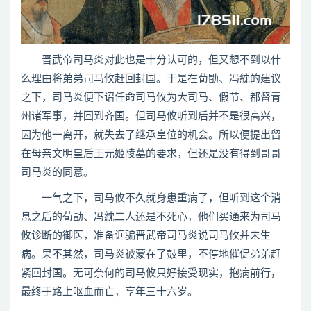
晋武帝司马炎对此也是十分认可的，但又想不到以什
么理由将弟弟司马攸赶回封国。于是在荀勖、冯紞的建议
之下，司马炎便下诏任命司马攸为大司马、假节、都督青
州诸军事，并回到齐国。但司马攸听到后并不是很高兴，
因为他一离开，就失去了继承皇位的机会。所以便提出留
在母亲文明皇后王元姬陵墓的要求，但还是没有得到哥哥
司马炎的同意。
一气之下，司马攸不久就身患重病了，但听到这个消
息之后的荀勖、冯紞二人还是不死心，他们买通来为司马
攸诊断的御医，准备诓骗晋武帝司马炎说司马攸并未生
病。果不其然，司马炎被蒙在了鼓里，不停地催促弟弟赶
紧回封国。无可奈何的司马攸只好接受现实，抱病前行，
最终于路上呕血而亡，享年三十六岁。