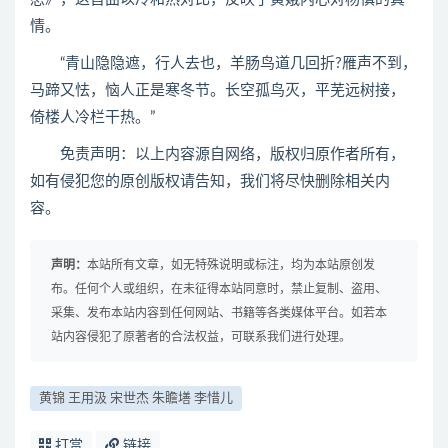
情。
“青山隐隐遮，行人去也，羊肠鸟道几回折?雁声不到，
马蹄又怯，恼人正是寒冬节。长空孤鸟灭，平芜远树接，
倚楼人冷栏干热。”
免责声明：以上内容源自网络，版权归原作者所有，
如有侵犯您的原创版权请告知，我们将尽快删除相关内
容。
声明：
本站所有文章，如无特殊说明或标注，均为本站原创发
布。任何个人或组织，在未征得本站同意时，禁止复制、盗用、
采集、发布本站内容到任何网站、书籍等各类媒体平台。如若本
站内容侵犯了原著者的合法权益，可联系我们进行处理。
黄锦 王用汲 宋世杰 朱瞻墡 李惜儿
打赏
链接