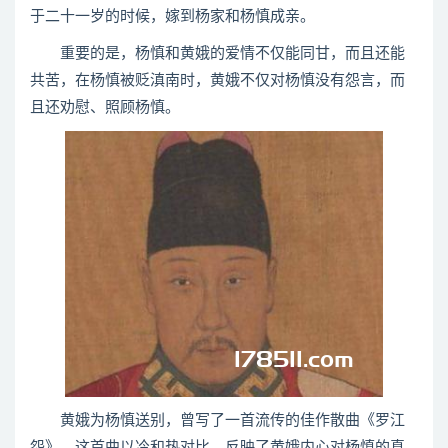
于二十一岁的时候，嫁到杨家和杨慎成亲。
重要的是，杨慎和黄娥的爱情不仅能同甘，而且还能
共苦，在杨慎被贬滇南时，黄娥不仅对杨慎没有怨言，而
且还劝慰、照顾杨慎。
黄娥为杨慎送别，曾写了一首流传的佳作散曲《罗江
怨》，这首曲以冷和热对比，反映了黄娥内心对杨慎的真