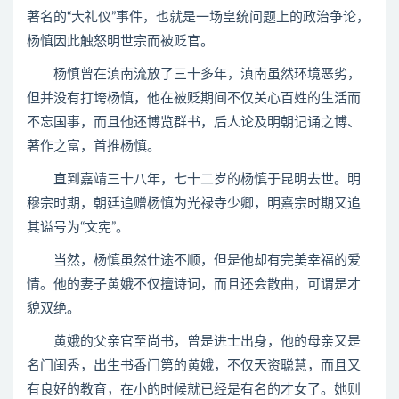
著名的“大礼仪”事件，也就是一场皇统问题上的政治争论，
杨慎因此触怒明世宗而被贬官。
杨慎曾在滇南流放了三十多年，滇南虽然环境恶劣，
但并没有打垮杨慎，他在被贬期间不仅关心百姓的生活而
不忘国事，而且他还博览群书，后人论及明朝记诵之博、
著作之富，首推杨慎。
直到嘉靖三十八年，七十二岁的杨慎于昆明去世。明
穆宗时期，朝廷追赠杨慎为光禄寺少卿，明熹宗时期又追
其谥号为“文宪”。
当然，杨慎虽然仕途不顺，但是他却有完美幸福的爱
情。他的妻子黄娥不仅擅诗词，而且还会散曲，可谓是才
貌双绝。
黄娥的父亲官至尚书，曾是进士出身，他的母亲又是
名门闺秀，出生书香门第的黄娥，不仅天资聪慧，而且又
有良好的教育，在小的时候就已经是有名的才女了。她则