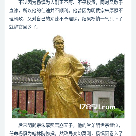
不过因为杨慎为人刚正不阿、不畏权贵，同时又敢于
直谏，所以他的仕途并不顺利。他曾因为明武宗朱厚照不
理朝政，又对自己的劝谏不予理睬，结果杨慎一气只下了
就辞官回乡了。
后来明武宗朱厚照驾崩无子，他的堂弟明世宗继位，
任命杨慎为翰林院修撰。然政局变幻莫测，杨慎因卷入了