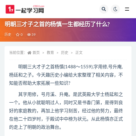
全部
明朝三才子之首的杨慎一生都经历了什么?
历史
0
39
当前位置：
首页
教育
历史
正文
明朝三大才子之首杨慎(1488～1559),字用修,号升庵,
杨廷和之子。今天趣历史小编给大家整理了相关内容，不
知能否帮助大家拓展一些知识?
其字用修，号月溪、升庵。是武英殿大学士杨延和之
一个。他从小就聪明过人，同时又是书香门第，是得到良
好的家庭教的，再加上他学习刻苦，经过他的努力，最终
在他二十四岁时，于殿试中中榜为状元。从此杨慎亦正式
的走上了明朝的政治舞台。