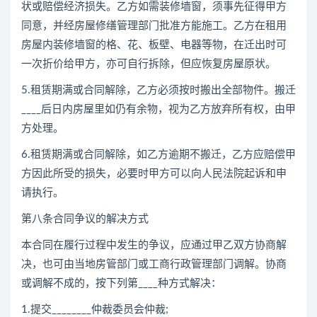
状或赔偿经济损失。乙方如需装修墙窗，须事先征得甲方
同意，并经房屋修缮管理部门批准方能施工。乙方在租用
房屋内装修墙窗的格、花、板壁、电器等物，在迁出时可
一次折价给甲方，亦可自行拆除，但应恢复房屋原状。
5.租赁期满或合同解除，乙方必须按时搬出全部物件。搬迁
____后日内房屋里如仍有余物，视为乙方放弃所有权，由甲
方处理。
6.租赁期满或合同解除，如乙方逾期不搬迁，乙方应赔偿甲
方因此所受的损失，必要时甲方可以向人民法院起诉和申
请执行。
第八条合同争议的解决方式
本合同在履行过程中发生的争议，应通过甲乙双方协商解
决，也可由当地房管部门或工商行政管理部门调解。协商
或调解不成的，按下列第____种方式解决：
1.提交________仲裁委员会仲裁;