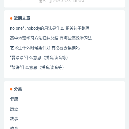
范本
2021-10-16
204
近期文章
no one与nobody的用法是什么 相关句子整理
高中地理学习方法归纳总结 有哪些高效学习法
艺术生什么时候集训好 有必要去集训吗
“骨渌渌”什么意思（拼音,读音等）
“餤饼”什么意思（拼音,读音等）
分类
健康
历史
故事
教育