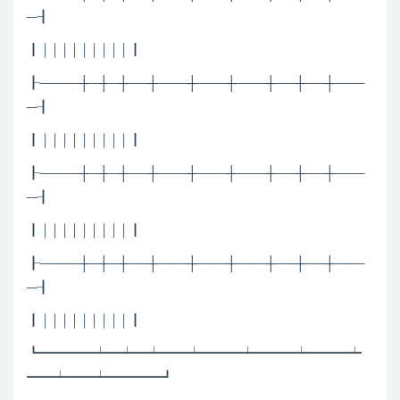
─┨
┃│││││││││┃
┠────┼─┼─┼──┼───┼───┼───┼──┼──┼───
─┨
┃│││││││││┃
┠────┼─┼─┼──┼───┼───┼───┼──┼──┼───
─┨
┃│││││││││┃
┠────┼─┼─┼──┼───┼───┼───┼──┼──┼───
─┨
┃│││││││││┃
┗━━━━┷━┷━┷━━┷━━━┷━━━┷━━━┷
━━┷━━┷━━━━┛