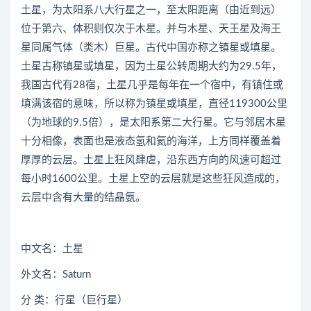
土星，为太阳系八大行星之一，至太阳距离（由近到远）
位于第六、体积则仅次于木星。并与木星、天王星及海王
星同属气体（类木）巨星。古代中国亦称之镇星或填星。
土星古称镇星或填星，因为土星公转周期大约为29.5年，
我国古代有28宿，土星几乎是每年在一个宿中，有镇住或
填满该宿的意味，所以称为镇星或填星，直径119300公里
（为地球的9.5倍），是太阳系第二大行星。它与邻居木星
十分相像，表面也是液态氢和氦的海洋，上方同样覆盖着
厚厚的云层。土星上狂风肆虐，沿东西方向的风速可超过
每小时1600公里。土星上空的云层就是这些狂风造成的，
云层中含有大量的结晶氨。
中文名：土星
外文名：Saturn
分 类：行星（巨行星）