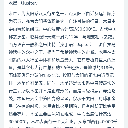
木星 （Jupiter）
木星，为太阳系八大行星之一，距太阳（由近及远）顺序
为第五，亦为太阳系体积最大、自转最快的行星。木星主
要由氢和氦组成，中心温度估计高达30,500℃。古代中国
称之岁星，取其绕行天球一周为12年，与地支相同之故。
西方语言一般称之朱比特（拉丁语：Jupiter），源自罗马
神话中的众神之王、相当于希腊神话中的宙斯。木星在太
阳系的八大行星中体积和质量最大，它有着极其巨大的质
量，是其它七大行星总和的2.5倍还多，是地球的318倍，
而体积则是地球的1,321倍。按照与太阳的距离由近到远
排，木星位列第五。同时，木星还是太阳系中自转最快的
行星，所以木星并不是正球形的，而是两极稍扁，赤道略
鼓。木星是天空中第四亮的星星，仅次于太阳、月球和金
星（在有的时候，木星会比火星稍暗，但有时却要比金星
还要亮）。木星主要由氢和氦组成，中心温度估计高达
30,500℃。木星表面有一个大红斑，从东到西有40,000千