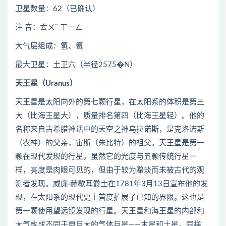
卫星数量：62（已确认）
注 音：ㄊㄨˇ ㄒㄧㄥ
大气层组成：氢、氦
最大卫星：土卫六（半径2575�N）
天王星（Uranus）
天王星是太阳向外的第七颗行星，在太阳系的体积是第三
大（比海王星大），质量排名第四（比海王星轻）。他的
名称来自古希腊神话中的天空之神乌拉诺斯，是克洛诺斯
（农神）的父亲，宙斯（朱比特）的祖父。天王星是第一
颗在现代发现的行星，虽然它的光度与五颗传统行星一
样，亮度是肉眼可见的，但由于较为黯淡而未被古代的观
测者发现。威廉·赫歇耳爵士在1781年3月13日宣布他的发
现，在太阳系的现代史上首度扩展了已知的界限。这也是
第一颗使用望远镜发现的行星。天王星和海王星的内部和
大气构成不同于更巨大的气体巨星——木星和土星。同样