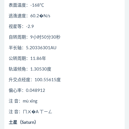
表面温度：-168℃
逃逸速度：60.2�N/s
视星等：-2.9
自转周期：9小时50分30秒
半长轴：5.20336301AU
公转周期：11.86年
轨道倾角：1.30530度
升交点经度：100.55615度
偏心率：0.048912
注 音：mù xīng
注 音：ㄇㄨ�A ㄒㄧㄥ
土星（Saturn）