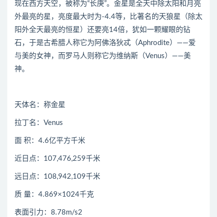
现在西方天空，被称为“长庚”。金星是全天中除太阳和月亮
外最亮的星，亮度最大时为-4.4等，比著名的天狼星（除太
阳外全天最亮的恒星）还要亮14倍，犹如一颗耀眼的钻
石，于是古希腊人称它为阿佛洛狄忒（Aphrodite）——爱
与美的女神，而罗马人则称它为维纳斯（Venus）——美
神。
天体名：称金星
拉丁名：Venus
面 积：4.6亿平方千米
近日点：107,476,259千米
远日点：108,942,109千米
质 量：4.869×1024千克
表面引力：8.78m/s2