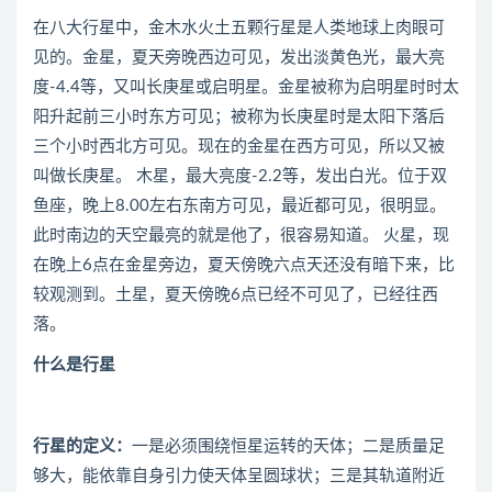
在八大行星中，金木水火土五颗行星是人类地球上肉眼可
见的。金星，夏天旁晚西边可见，发出淡黄色光，最大亮
度-4.4等，又叫长庚星或启明星。金星被称为启明星时时太
阳升起前三小时东方可见；被称为长庚星时是太阳下落后
三个小时西北方可见。现在的金星在西方可见，所以又被
叫做长庚星。 木星，最大亮度-2.2等，发出白光。位于双
鱼座，晚上8.00左右东南方可见，最近都可见，很明显。
此时南边的天空最亮的就是他了，很容易知道。 火星，现
在晚上6点在金星旁边，夏天傍晚六点天还没有暗下来，比
较观测到。土星，夏天傍晚6点已经不可见了，已经往西
落。
什么是行星
行星的定义：
一是必须围绕恒星运转的天体；二是质量足
够大，能依靠自身引力使天体呈圆球状；三是其轨道附近