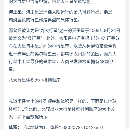
的大气层中含有甲烷，因此天王星呈蓝绿色。
海王星：
海王星是环绕太阳运行的第八可颗行星，他是一
颗淡蓝色的行星他是典型的气体行星。
而曾经被认为是“九大行星”之一的冥王星于2006年8月24日
被定义为“矮行星”。此外，太阳系中还有很多较小的行星分
布在火星与木星之间的小行星带，以及从柯伊伯带延伸将
近一光年远的奥尔特星云，都属于太阳系的范围，而八大
行星中卫星最多的是木星，人类已发现木星拥有68颗卫
星。
八大行星体积大小排列顺序
赤道半径大小的排列顺序和体积是一样的，下面是以地球
体积为1作比例，比较出八大行星体积排列顺序的大小关
系，如下面数据所示：
体积：
（以地球为1，体积1.0832073×1012km?）