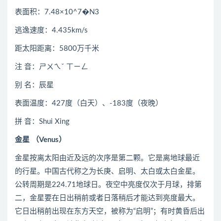
表面积：7.48×10^7�N3
逃逸速度：4.435km/s
距太阳距离：5800万千米
注 音：ㄕㄨㄟˇ ㄒㄧㄥ
别 名：辰星
表面温度：427度（白天）、-183度（夜晚）
拼 音：Shui Xing
金星 （Venus）
金星按离太阳由近及远的次序是第二颗。它是离地球最近
的行星。中国古代称之为长庚、启明、太白或太白金星。
公转周期是224.71地球日。夜空中亮度仅次于月球，排第
二，金星要在日出稍前或者日落稍后才能达到亮度最大。
它日出稍前出现在东方天空，被称为“启明”；有时黄昏后出