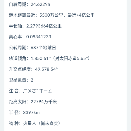
自转周期：24.6229h
距地距离最近：5500万公里，最远>4亿公里
半长轴：2.2793664亿公里
离心率：0.09341233
公转周期：687个地球日
轨道倾角：1.850 61°（对太阳赤道5.65°）
升交点经度：49.578 54°
卫星数量：2
注 音：ㄏㄨㄛˇ ㄒㄧㄥ
距离太阳：22794万千米
半 径：3397km
物 种：火星人（尚未查实）