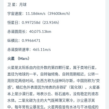
卫 星：月球
宇宙速度：11.186km/s（39600km/h）
恒星日：0.997258d（23.934h）
赤道圆周长：40,075.13km
纵横比：0.9966471
赤道旋转速率：465.11m/s
火星 （Mars）
火星是太阳系由内往外数的第四颗行星，属于类地行星，
直径为地球的一半，自转轴倾角、自转周期相近，公转一
周则花两倍时间。在西方称为战神玛尔斯，中国则称为“荧
惑”。橘红色外表是因为地表的赤铁矿（氧化铁）。火星基
本上是沙漠行星，地表沙丘、砾石遍布，没有稳定的液态
水体。二氧化碳为主的大气既稀薄又寒冷，沙尘悬浮其
中，每年常有尘暴发生。火星两极皆有水冰与干冰组成的