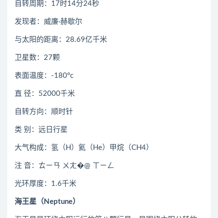
自转周期：17时14分24秒
发现者：威廉·赫歇尔
与太阳的距离：28.69亿千米
卫星数：27颗
表面温度：-180°c
直 径：52000千米
自转方向：顺时针
类 别：远日行星
大气构成：氢（H）氦（He）甲烷（CH4）
注 音：ㄊㄧㄢ ㄨㄤ�@ ㄒㄧㄥ
光环厚度：1.6千米
海王星（Neptune）