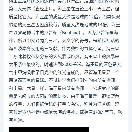
海王星是环绕太阳运行的第八颗行星，是围绕太阳公转的
第四大天体（直径上）。海王星在直径上小于天王星，但
质量比它大。海王星的质量大约是地球的17倍，而类似双
胞胎的天王星因密度较低，质量大约是地球的14倍。海王
星以罗马神话中的尼普顿（Neptune），因为尼普顿是海
神，所以中文译为海王星。天文学的符号，是希腊神话的
海神波塞冬使用的三叉戟。作为典型的气体行星，海王星
上呼啸着按带状分布的大风暴或旋风，海王星上的风暴是
太阳系中最快的，时速达到2000千米。海王星的蓝色是大
气中甲烷吸收了日光中的红光造成的。尽管海王星是一个
寒冷而荒凉的星球。不过科学家们推测它的内部有热源。
和土星、木星一样，海王星内部有热源－－它辐射出的能
量是它吸收的太阳能的两倍多。由于海王星是一颗淡蓝色
的行星，人们根据传统的行星命名法，称其为涅普顿。涅
普顿是罗马神话中统治大海的海神，掌握着1/3的宇宙，颇
有神通。