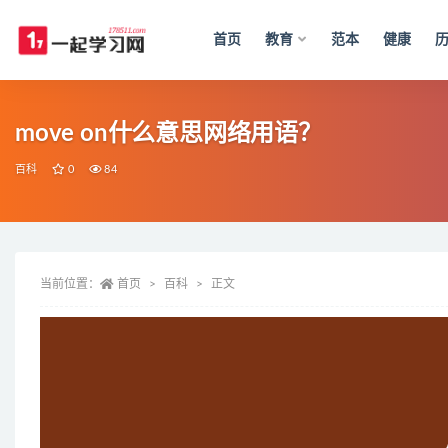
首页
教育
范本
健康
全部
move on什么意思网络用语？
百科
0
84
当前位置：
首页
百科
正文