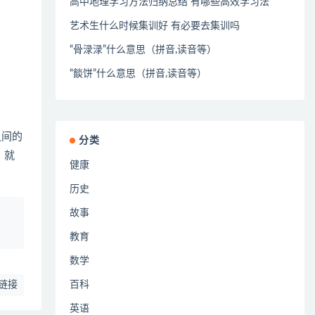
高中地理学习方法归纳总结 有哪些高效学习法
艺术生什么时候集训好 有必要去集训吗
“骨渌渌”什么意思（拼音,读音等）
“餤饼”什么意思（拼音,读音等）
之间的
分类
，就
健康
历史
故事
、
教育
数学
链接
百科
英语