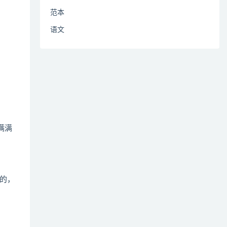
范本
语文
满满
的，