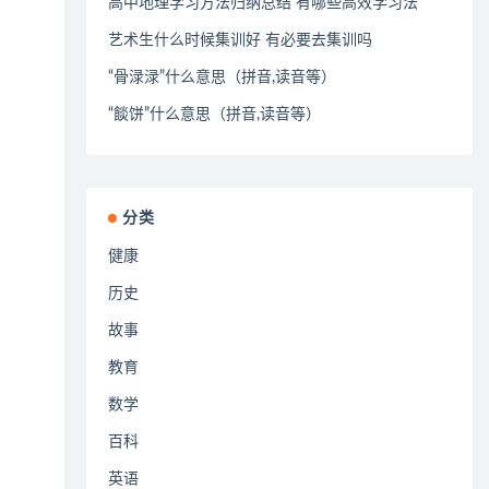
高中地理学习方法归纳总结 有哪些高效学习法
艺术生什么时候集训好 有必要去集训吗
“骨渌渌”什么意思（拼音,读音等）
“餤饼”什么意思（拼音,读音等）
分类
健康
历史
故事
教育
数学
百科
英语