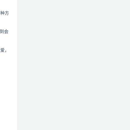
这种方
到会
恩爱，