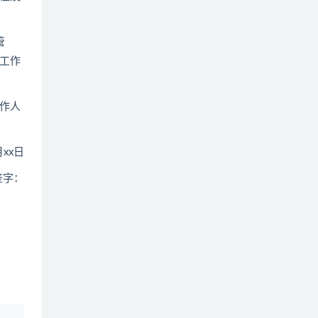
管
工作
作人
xx日
字：