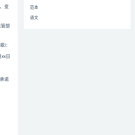
、变
范本
语文
监管部
章)：
xx日
承诺
。