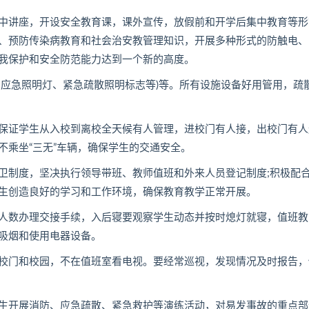
讲座，开设安全教育课，课外宣传，放假前和开学后集中教育等形
、预防传染病教育和社会治安教管理知识，开展多种形式的防触电、
我保护和安全防范能力达到一个新的高度。
应急照明灯、紧急疏散照明标志等)等。所有设施设备好用管用，疏
证学生从入校到离校全天候有人管理，进校门有人接，出校门有人
不乘坐“三无”车辆，确保学生的交通安全。
制度，坚决执行领导带班、教师值班和外来人员登记制度;积极配
生创造良好的学习和工作环境，确保教育教学正常开展。
数办理交接手续，入后寝要观察学生动态并按时熄灯就寝，值班教
吸烟和使用电器设备。
门和校园，不在值班室看电视。要经常巡视，发现情况及时报告，
开展消防、应急疏散、紧急救护等演练活动，对易发事故的重点部