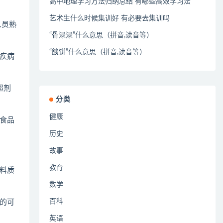
高中地理学习方法归纳总结 有哪些高效学习法
艺术生什么时候集训好 有必要去集训吗
人员熟
“骨渌渌”什么意思（拼音,读音等）
“餤饼”什么意思（拼音,读音等）
疾病
超剂
分类
健康
食品
历史
故事
教育
料质
数学
百科
的可
英语