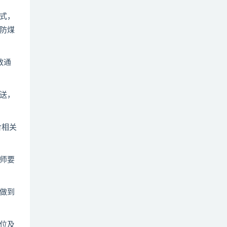
式，
防煤
散通
送，
合相关
师要
做到
位及