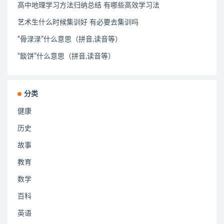
高中地理学习方法归纳总结 有哪些高效学习法
艺术生什么时候集训好 有必要去集训吗
“骨渌渌”什么意思（拼音,读音等）
“餤饼”什么意思（拼音,读音等）
分类
健康
历史
故事
教育
数学
百科
英语