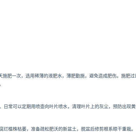
0天施肥一次，选用稀薄的液肥水，薄肥勤施，避免造成肥伤。施肥过
。
。日常可以定期用喷壶向叶片喷水，清理叶片上的灰尘，预防出现黄
腐烂植株枯萎，准备疏松肥沃的新盆土，脱盆后修剪根系晾干重栽。