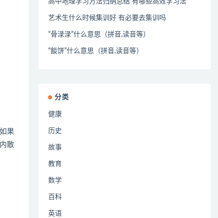
高中地理学习方法归纳总结 有哪些高效学习法
艺术生什么时候集训好 有必要去集训吗
“骨渌渌”什么意思（拼音,读音等）
“餤饼”什么意思（拼音,读音等）
分类
健康
历史
如果
内散
故事
教育
数学
百科
英语