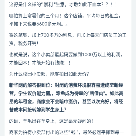
这得是什么样的“ 暴利 ”生意，才敢如此下血本？？！！
哪怕算上寒暑假的三个月！这个店铺，平均每日的租金，
平摊下来也要6600多元啊。。
将这笔钱，加上700多万的利息，再加上每天门店员工的工
资，税务开销！
也就是说，这个小卖部最起码要做到1000万以上的利润，
才能回本！才能开始有钱赚！！
为什么校园小卖部，能够拍出如此天价？
新华网的解答很到位：
封闭的消费环境很容易造成垄断经
营，学生议价能力弱,，难免成为待宰的“唐僧肉”。
如此高
昂的年租金，商家会不会暗中涨价，甚至以次充好，将经
营成本间接转嫁到学生身上？
的确，羊毛出在羊身上，这是毫无疑问的！
商家为拍得小卖部付出的这些“ 钱 ”，最终必然平摊到每一