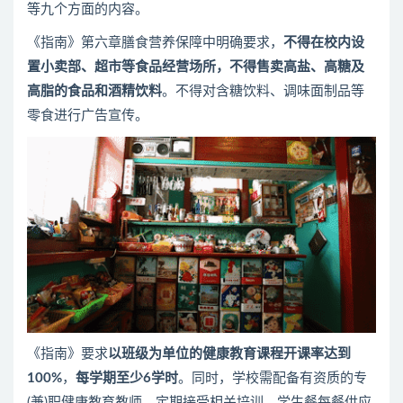
等九个方面的内容。
《指南》第六章膳食营养保障中明确要求，
不得在校内设
置小卖部、超市等食品经营场
所，不得售卖高盐、高糖及
高脂的食品和酒精饮料
。不得对含糖饮料、调味面制品等
零食进行广告宣传。
《指南》要求
以班级为单位的健康教育课程开课率达到
100%
，
每学期至少6学时
。同时，学校需配备有资质的专
(兼)职健康教育教师，定期接受相关培训。学生餐每餐供应