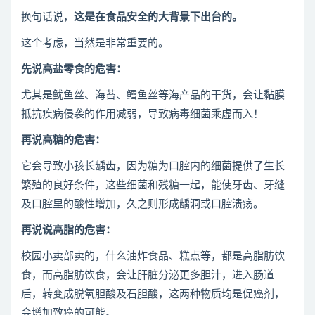
换句话说，
这是在食品安全的大背景下出台的。
这个考虑，当然是非常重要的。
先说高盐零食的危害：
尤其是鱿鱼丝、海苔、鳕鱼丝等海产品的干货，会让黏膜
抵抗疾病侵袭的作用减弱，导致病毒细菌乘虚而入！
再说高糖的危害：
它会导致小孩长龋齿，因为糖为口腔内的细菌提供了生长
繁殖的良好条件，这些细菌和残糖一起，能使牙齿、牙缝
及口腔里的酸性增加，久之则形成龋洞或口腔溃疡。
再说说高脂的危害：
校园小卖部卖的，什么油炸食品、糕点等，都是高脂肪饮
食，而高脂肪饮食，会让肝脏分泌更多胆汁，进入肠道
后，转变成脱氧胆酸及石胆酸，这两种物质均是促癌剂，
会增加致癌的可能。