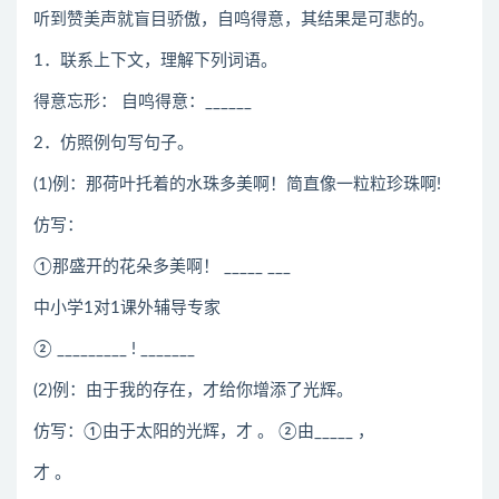
听到赞美声就盲目骄傲，自鸣得意，其结果是可悲的。
1．联系上下文，理解下列词语。
得意忘形： 自鸣得意：______
2．仿照例句写句子。
(1)例：那荷叶托着的水珠多美啊！简直像一粒粒珍珠啊!
仿写：
①那盛开的花朵多美啊！ _____ ___
中小学1对1课外辅导专家
② _________ ! _______
(2)例：由于我的存在，才给你增添了光辉。
仿写：①由于太阳的光辉，才 。 ②由_____ ，
才 。