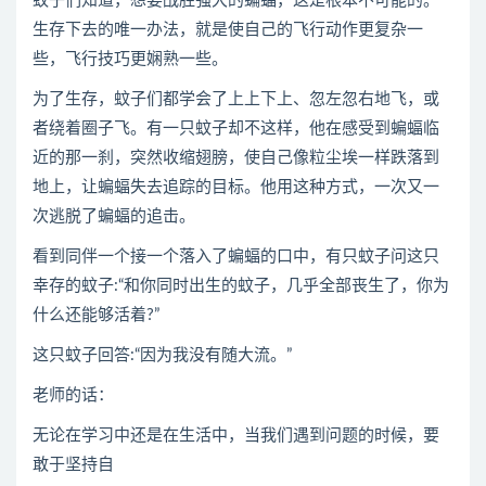
蚊子们知道，想要战胜强大的蝙蝠，这是根本不可能的。
生存下去的唯一办法，就是使自己的飞行动作更复杂一
些，飞行技巧更娴熟一些。
为了生存，蚊子们都学会了上上下上、忽左忽右地飞，或
者绕着圈子飞。有一只蚊子却不这样，他在感受到蝙蝠临
近的那一刹，突然收缩翅膀，使自己像粒尘埃一样跌落到
地上，让蝙蝠失去追踪的目标。他用这种方式，一次又一
次逃脱了蝙蝠的追击。
看到同伴一个接一个落入了蝙蝠的口中，有只蚊子问这只
幸存的蚊子:“和你同时出生的蚊子，几乎全部丧生了，你为
什么还能够活着?”
这只蚊子回答:“因为我没有随大流。”
老师的话：
无论在学习中还是在生活中，当我们遇到问题的时候，要
敢于坚持自