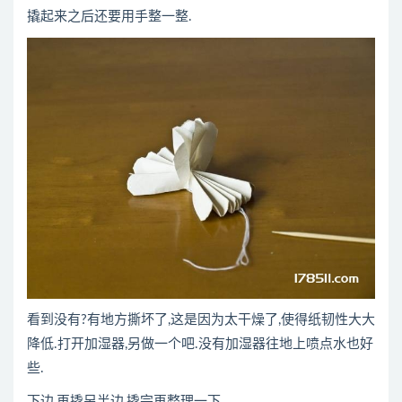
撬起来之后还要用手整一整.
看到没有?有地方撕坏了,这是因为太干燥了,使得纸韧性大大
降低.打开加湿器,另做一个吧.没有加湿器往地上喷点水也好
些.
下边,再撬另半边,撬完再整理一下.