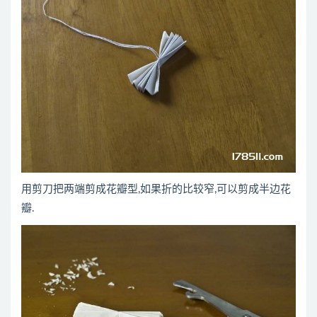
用剪刀把两端剪成花瓣型,如果折的比较窄,可以剪成半边花
瓣.