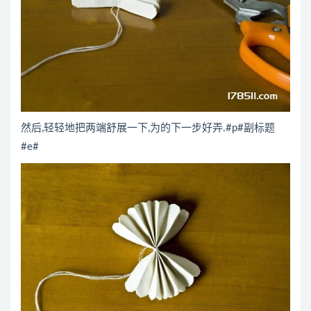
然后,轻轻地把两端舒展一下,为的下一步好弄.#p#副标题
#e#