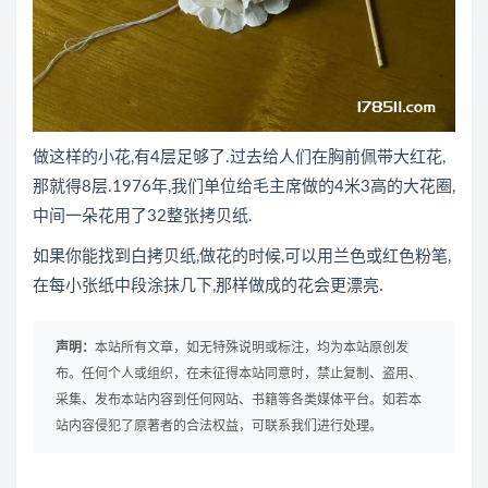
做这样的小花,有4层足够了.过去给人们在胸前佩带大红花,
那就得8层.1976年,我们单位给毛主席做的4米3高的大花圈,
中间一朵花用了32整张拷贝纸.
如果你能找到白拷贝纸,做花的时候,可以用兰色或红色粉笔,
在每小张纸中段涂抹几下,那样做成的花会更漂亮.
声明：
本站所有文章，如无特殊说明或标注，均为本站原创发
布。任何个人或组织，在未征得本站同意时，禁止复制、盗用、
采集、发布本站内容到任何网站、书籍等各类媒体平台。如若本
站内容侵犯了原著者的合法权益，可联系我们进行处理。