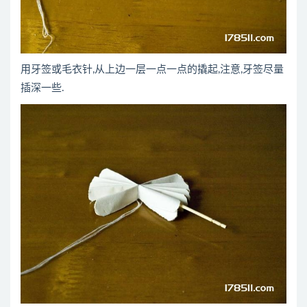
用牙签或毛衣针,从上边一层一点一点的撬起,注意,牙签尽量
插深一些.