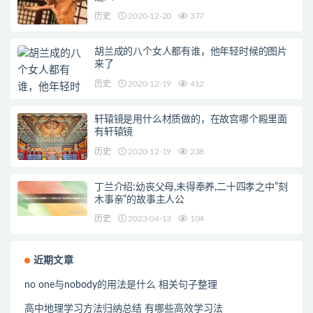
历史
2020-12-20
377
胡兰成的八个女人都有谁，他年轻时候的图片
来了
历史
2020-12-19
412
轩辕镜是用什么材质做的，在故宫哪个殿里面
有轩辕镜
历史
2020-12-19
238
丁兰介绍:幼丧父母,未得奉养,二十四孝之中”刻
木事亲”的故事主人公
历史
2023-04-13
104
近期文章
no one与nobody的用法是什么 相关句子整理
高中地理学习方法归纳总结 有哪些高效学习法