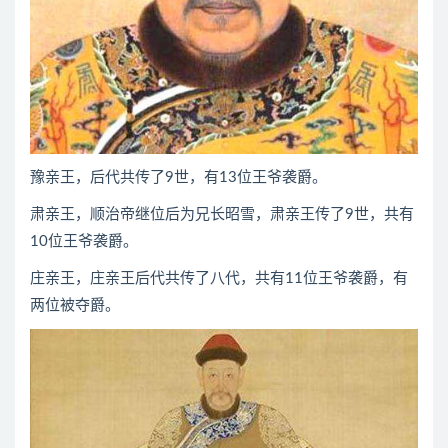
豫亲王，后代共传了9世，有13位王爷袭爵。
肃亲王，顺治帝继位后为兄长昭雪，肃亲王传了9世，共有
10位王爷袭爵。
庄亲王，庄亲王后代共传了八代，共有11位王爷袭爵，有
两位被夺爵。