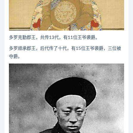
多罗克勤郡王，共传13代，有11位王爷袭爵。
多罗顺承郡王，后代传了十代，有15位王爷袭爵，三位被
夺爵。