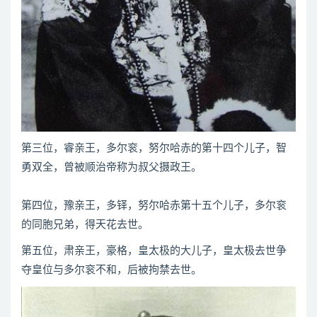
第三位，睿亲王，多尔衮，努尔哈赤的第十四个儿子，智
勇双全，曾被顺治帝称为叔父摄政王。
第四位，豫亲王，多铎，努尔哈赤第十五个儿子，多尔衮
的同胞兄弟，得天花去世。
第五位，肃亲王，豪格，皇太极的大儿子，皇太极去世争
夺皇位与多尔衮不和，后被拘禁去世。