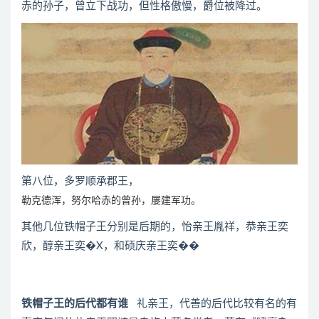
赤的孙子，曾立下战功，但性格傲慢，爵位被降过。
第八位，多罗顺承郡王，
勒克德浑，努尔哈赤的曾孙，屡建军功。
其他几位铁帽子王分别是后期的，怡亲王胤祥，恭亲王奕
欣，醇亲王奕�X，和硕庆亲王奕��
铁帽子王的后代都有谁
礼亲王，代善的后代比较有名的有