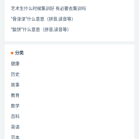
艺术生什么时候集训好 有必要去集训吗
“骨渌渌”什么意思（拼音,读音等）
“餤饼”什么意思（拼音,读音等）
分类
健康
历史
故事
教育
数学
百科
英语
范本