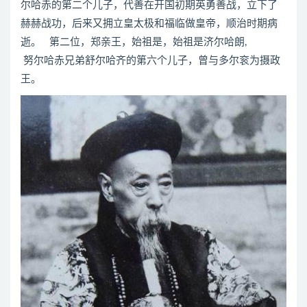
尔哈赤的第二个儿子，代善在开国初期英勇善战，立下了
赫赫战功，后来又拥立皇太极和福临做皇帝，顺治时期病
逝。 第二位，郑亲王，始祖是，始祖是济尔哈朗,
努尔哈赤兄弟舒尔哈齐的第六个儿子，曾与多尔衮为摄政
王。