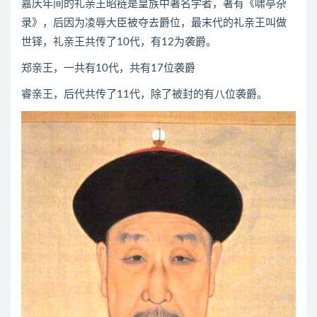
嘉庆年间的礼亲王昭裢是皇族中著名学者，著有《啸亭杂
录》，后因为凌辱大臣被夺去爵位，最末代的礼亲王叫做
世铎，礼亲王共传了10代，有12为袭爵。
郑亲王，一共有10代，共有17位袭爵
睿亲王，后代共传了11代，除了被封的有八位袭爵。