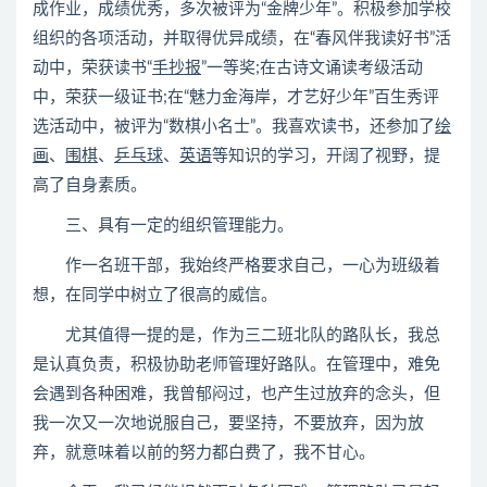
成作业，成绩优秀，多次被评为“金牌少年”。积极参加学校
组织的各项活动，并取得优异成绩，在“春风伴我读好书”活
动中，荣获读书“
手抄报
”一等奖;在古诗文诵读考级活动
中，荣获一级证书;在“魅力金海岸，才艺好少年”百生秀评
选活动中，被评为“数棋小名士”。我喜欢读书，还参加了
绘
画
、
围棋
、
乒乓球
、
英语
等知识的学习，开阔了视野，提
高了自身素质。
三、具有一定的组织管理能力。
作一名班干部，我始终严格要求自己，一心为班级着
想，在同学中树立了很高的威信。
尤其值得一提的是，作为三二班北队的路队长，我总
是认真负责，积极协助老师管理好路队。在管理中，难免
会遇到各种困难，我曾郁闷过，也产生过放弃的念头，但
我一次又一次地说服自己，要坚持，不要放弃，因为放
弃，就意味着以前的努力都白费了，我不甘心。