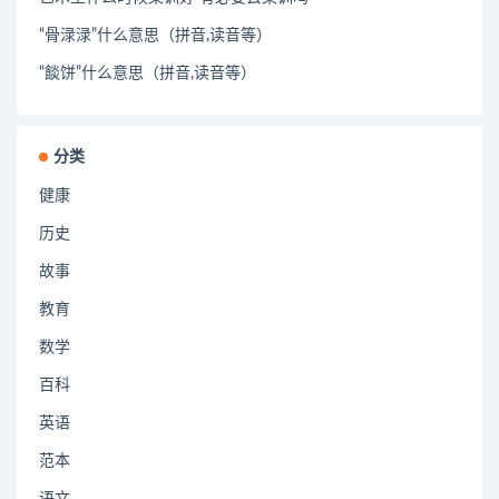
“骨渌渌”什么意思（拼音,读音等）
“餤饼”什么意思（拼音,读音等）
分类
健康
历史
故事
教育
数学
百科
英语
范本
语文