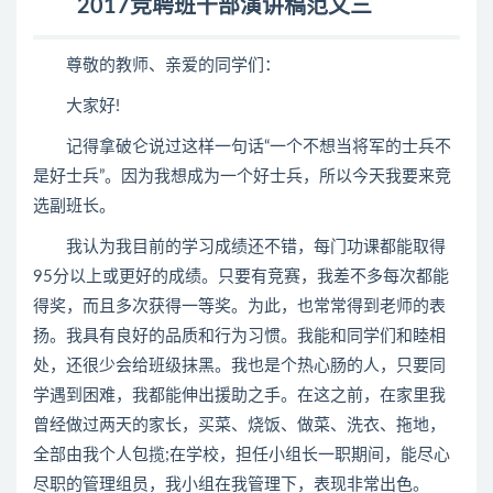
2017竞聘班干部演讲稿范文三
尊敬的教师、亲爱的同学们：
大家好!
记得拿破仑说过这样一句话“一个不想当将军的士兵不
是好士兵”。因为我想成为一个好士兵，所以今天我要来竞
选副班长。
我认为我目前的学习成绩还不错，每门功课都能取得
95分以上或更好的成绩。只要有竞赛，我差不多每次都能
得奖，而且多次获得一等奖。为此，也常常得到老师的表
扬。我具有良好的品质和行为习惯。我能和同学们和睦相
处，还很少会给班级抹黑。我也是个热心肠的人，只要同
学遇到困难，我都能伸出援助之手。在这之前，在家里我
曾经做过两天的家长，买菜、烧饭、做菜、洗衣、拖地，
全部由我个人包揽;在学校，担任小组长一职期间，能尽心
尽职的管理组员，我小组在我管理下，表现非常出色。