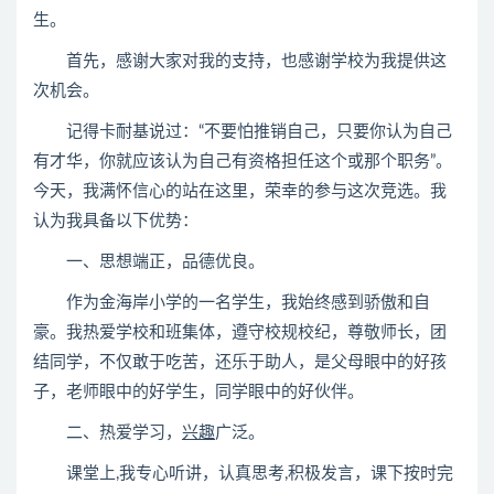
生。
首先，感谢大家对我的支持，也感谢学校为我提供这
次机会。
记得卡耐基说过：“不要怕推销自己，只要你认为自己
有才华，你就应该认为自己有资格担任这个或那个职务”。
今天，我满怀信心的站在这里，荣幸的参与这次竞选。我
认为我具备以下优势：
一、思想端正，品德优良。
作为金海岸小学的一名学生，我始终感到骄傲和自
豪。我热爱学校和班集体，遵守校规校纪，尊敬师长，团
结同学，不仅敢于吃苦，还乐于助人，是父母眼中的好孩
子，老师眼中的好学生，同学眼中的好伙伴。
二、热爱学习，
兴趣
广泛。
课堂上,我专心听讲，认真思考,积极发言，课下按时完