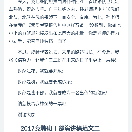
今天，我已经能坦然面对各种困难，管理路队已是轻
车熟路，得心应手。自三年级以来，孙老师很少去送我们
北队，北队在我的带领下一直安全、有序。为此，孙老师
在给我的《素质考察
报告
》中这样写道：“没想到，你如此
小小的身躯却能爆发出如此巨大的能量，你是老师的得力
小助手，能替老师独挡一面了!
不过，成绩代表过去，未来的路还很长，在今后，我
将加倍努力，让我们三二班在未来的日子里更上一层楼!
既然是花，我就要开放;
既然是树，我就要长成栋梁;
既然是班干部，我就要成为一名出色的领航员!
请您投给我神圣的一票吧!
谢谢大家!
2017竞聘班干部
演讲稿范文
二