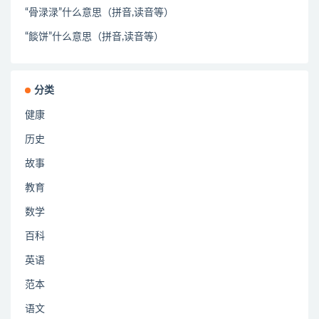
“骨渌渌”什么意思（拼音,读音等）
“餤饼”什么意思（拼音,读音等）
分类
健康
历史
故事
教育
数学
百科
英语
范本
语文