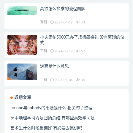
高铁怎么换乘的流程图解
百科
2024-04-19
43
小夫妻花5000元办了场极简婚礼 没有繁琐的仪
式
百科
2024-03-17
59
逆商是什么意思
百科
2024-03-04
34
近期文章
no one与nobody的用法是什么 相关句子整理
高中地理学习方法归纳总结 有哪些高效学习法
艺术生什么时候集训好 有必要去集训吗