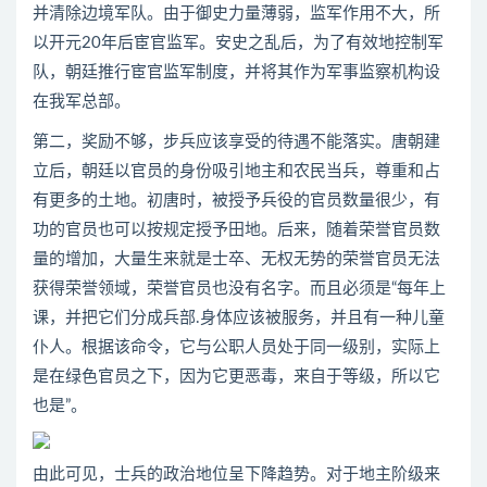
并清除边境军队。由于御史力量薄弱，监军作用不大，所
以开元20年后宦官监军。安史之乱后，为了有效地控制军
队，朝廷推行宦官监军制度，并将其作为军事监察机构设
在我军总部。
第二，奖励不够，步兵应该享受的待遇不能落实。唐朝建
立后，朝廷以官员的身份吸引地主和农民当兵，尊重和占
有更多的土地。初唐时，被授予兵役的官员数量很少，有
功的官员也可以按规定授予田地。后来，随着荣誉官员数
量的增加，大量生来就是士卒、无权无势的荣誉官员无法
获得荣誉领域，荣誉官员也没有名字。而且必须是“每年上
课，并把它们分成兵部.身体应该被服务，并且有一种儿童
仆人。根据该命令，它与公职人员处于同一级别，实际上
是在绿色官员之下，因为它更恶毒，来自于等级，所以它
也是”。
由此可见，士兵的政治地位呈下降趋势。对于地主阶级来