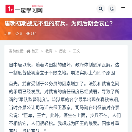
全部
唐朝初期战无不胜的府兵，为何后期会衰亡？
历史
0
184
当前位置：
首页
教育
历史
正文
自中唐以来，随着均田制的破坏，政府体制逐渐瓦解。这
一制度曾使初唐立于不败之地。崩溃实际上有四个原因：
首先，武官受制于公务员的因素增加了。法院和武官之间
的矛盾已经发展，对武官的信任程度已经减弱，导致了所
谓的“军队监督制度”。监狱军的名字最早出现在春秋末期，
当时齐景公让司马迁去保卫燕京。司马懿在出征前对齐景
公说：“臣卑，王亡。此外，医生在上面，步兵不在。人们
不相信它，人们很轻松。我想成为国王的最爱。国家尊重
军队，反抗军队。”