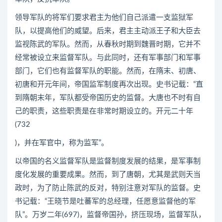
领导军队的将军们要求君主为他们自己派遣一支监狱军
队，以提高他们的威望。后来，君主主动派王子和大臣去
监视陈武的军队。然而，从春秋时期到魏晋时期，它并不
经常被设立来监督军队。与此同时，还有军事部门和军事
部门，它们也有监督军队的职能。然而，在隋末、初唐、
初唐和开元年间，帝国监军制度再次出现。史书记载：“直
到隋朝末年，军队都受帝国历史的监督。大唐也不时有自
己的职责，这些职责是在非常时期设立的。开元二十年
(732
)，并在军官中，称为监军”。
以帝国的名义监督军队是监督制度发展的结果，是军事制
度化发展的重要成果。然而，到了唐朝，尤其是武则天当
政时，为了防止陈武的反对，特别注意对军队的监督。史
书记载：“王晓节是吐蕃军的总经理，任愿意监督他的军
队”。万岁二年(697)，监督帝国孙，挤压现场，监督军队，