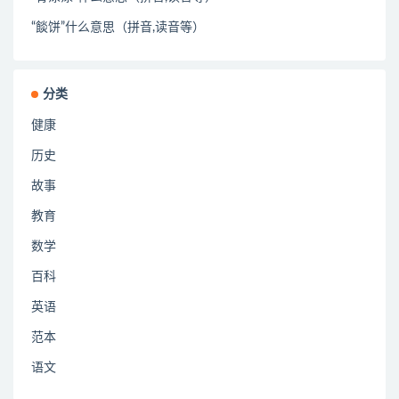
“餤饼”什么意思（拼音,读音等）
分类
健康
历史
故事
教育
数学
百科
英语
范本
语文