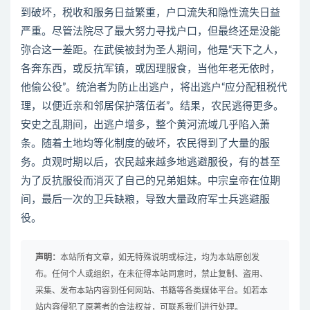
到破坏，税收和服务日益繁重，户口流失和隐性流失日益
严重。尽管法院尽了最大努力寻找户口，但最终还是没能
弥合这一差距。在武侯被封为圣人期间，他是“天下之人，
各奔东西，或反抗军镇，或因理服食，当他年老无依时，
他偷公役”。统治者为防止出逃户，将出逃户“应分配租税代
理，以便近亲和邻居保护落伍者”。结果，农民逃得更多。
安史之乱期间，出逃户增多，整个黄河流域几乎陷入萧
条。随着土地均等化制度的破坏，农民得到了大量的服
务。贞观时期以后，农民越来越多地逃避服役，有的甚至
为了反抗服役而消灭了自己的兄弟姐妹。中宗皇帝在位期
间，最后一次的卫兵缺粮，导致大量政府军士兵逃避服
役。
声明：
本站所有文章，如无特殊说明或标注，均为本站原创发
布。任何个人或组织，在未征得本站同意时，禁止复制、盗用、
采集、发布本站内容到任何网站、书籍等各类媒体平台。如若本
站内容侵犯了原著者的合法权益，可联系我们进行处理。