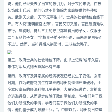
说，他们已经失去了当官的吸引力。对于农民来说，在被
装饰成士兵后，他们仍然不能免除为家庭提供的各种服
务。武则天之后，天下“无事生非”，士兵的社会地位直线下
降。有人说“唐朝废官太薄”，官民又穷又差，官民制度难以
推行。唐初时，符兵三卫的守卫都是官员的子女，仅限于
二至五品的子女。“非权贵子弟不得不退，而朱则是白头而
不进”。然而，当符兵后来崩溃时，三味被忽略了。
第三，政府士兵的社会地位下降。史书上记载“成平久居，
朱伟将军从武则天算起已有三年
第四，政府军及其家属的经济状况已经发生了变化。玄宗
时期，作为政府制度生存基础的均田制遭到严重破坏。士
卒本应享有的经济利益几乎丧失，大量农民逃亡，富裕家
庭逃避兵役，从而逐步废除了政府军制度。“学者们羞于做
他们力所能及的事情，学者们羞于做他们力所能及的事
情，他们羞于成为政府士兵。”。中唐以后，均田制日益遭