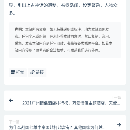
界，引出上古神话的遗秘，卷帙浩阔，设定繁杂，人物众
多。
声明：
本站所有文章，如无特殊说明或标注，均为本站原创发
布。任何个人或组织，在未征得本站同意时，禁止复制、盗用、
采集、发布本站内容到任何网站、书籍等各类媒体平台。如若本
站内容侵犯了原著者的合法权益，可联系我们进行处理。
打赏
链接
上一篇
2021广州情侣酒店排行榜，万爱情侣主题酒店、天使恋
人主题酒店很浪漫
下一篇
为什么战国七雄中秦国越打越富有？其他国家为何越打