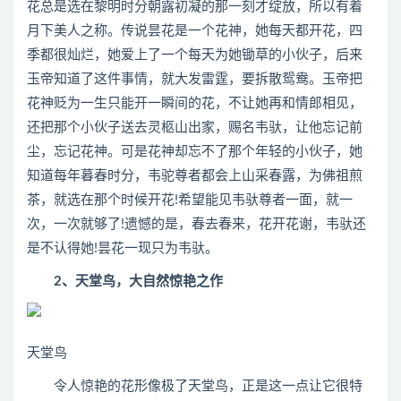
花总是选在黎明时分朝露初凝的那一刻才绽放，所以有着
月下美人之称。传说昙花是一个花神，她每天都开花，四
季都很灿烂，她爱上了一个每天为她锄草的小伙子，后来
玉帝知道了这件事情，就大发雷霆，要拆散鸳鸯。玉帝把
花神贬为一生只能开一瞬间的花，不让她再和情郎相见，
还把那个小伙子送去灵柩山出家，赐名韦驮，让他忘记前
尘，忘记花神。可是花神却忘不了那个年轻的小伙子，她
知道每年暮春时分，韦驼尊者都会上山采春露，为佛祖煎
茶，就选在那个时候开花!希望能见韦驮尊者一面，就一
次，一次就够了!遗憾的是，春去春来，花开花谢，韦驮还
是不认得她!昙花一现只为韦驮。
2、天堂鸟，大自然惊艳之作
天堂鸟
令人惊艳的花形像极了天堂鸟，正是这一点让它很特