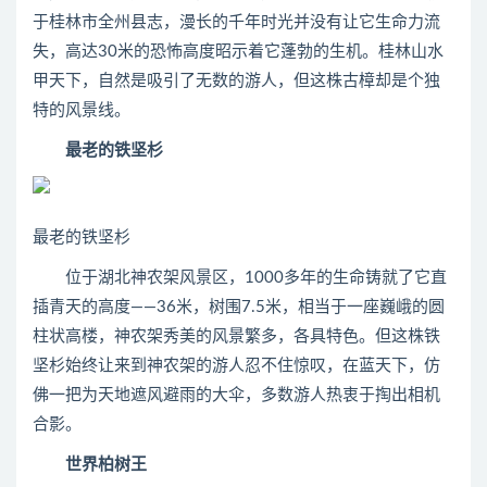
于桂林市全州县志，漫长的千年时光并没有让它生命力流
失，高达30米的恐怖高度昭示着它蓬勃的生机。桂林山水
甲天下，自然是吸引了无数的游人，但这株古樟却是个独
特的风景线。
最老的铁坚杉
最老的铁坚杉
位于湖北神农架风景区，1000多年的生命铸就了它直
插青天的高度――36米，树围7.5米，相当于一座巍峨的圆
柱状高楼，神农架秀美的风景繁多，各具特色。但这株铁
坚杉始终让来到神农架的游人忍不住惊叹，在蓝天下，仿
佛一把为天地遮风避雨的大伞，多数游人热衷于掏出相机
合影。
世界柏树王