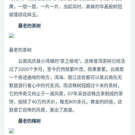
黄，一层一层，一片一片，当起风时，高耸的华盖般树冠
顿落琼花碎玉。
最老的茶树
最老的茶树
云南凤庆县小湾镇的“茶之祖母”，这株普洱茶树已经活
过了3200个岁月，至今仍然枝繁叶茂，硕果累累。云南是
一个奇迹遍地的地方，洱海、丽江这些都可以是云南在无
数旅游行者心中的代名词。而这株树冠超过十米的茶树，
它的传奇又何止于一道风景，07年采自这株古茶制成的茶
饼，拍除了40万的天价，每克800多元，黄金的四倍，这
就是它自带的风景，美出了高度。
最老的梅树