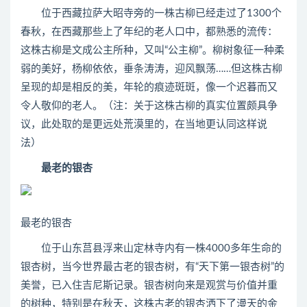
位于西藏拉萨大昭寺旁的一株古柳已经走过了1300个
春秋，在西藏那些上了年纪的老人口中，都熟悉的流传：
这株古柳是文成公主所种，又叫“公主柳”。柳树象征一种柔
弱的美好，杨柳依依，垂条涛涛，迎风飘荡……但这株古柳
呈现的却是相反的美，年轮的痕迹斑斑，像一个迟暮而又
令人敬仰的老人。（注：关于这株古柳的真实位置颇具争
议，此处取的是更远处荒漠里的，在当地更认同这样说
法）
最老的银杏
最老的银杏
位于山东莒县浮来山定林寺内有一株4000多年生命的
银杏树，当今世界最古老的银杏树，有“天下第一银杏树”的
美誉，已入住吉尼斯记录。银杏树向来是观赏与价值并重
的树种，特别是在秋天，这株古老的银杏洒下了漫天的金