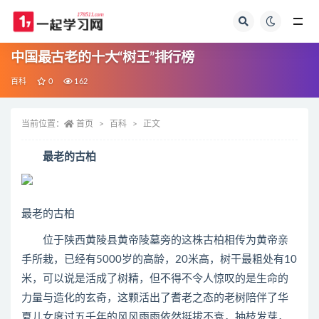
全部
中国最古老的十大“树王”排行榜
百科
0
162
当前位置：
首页
百科
正文
最老的古柏
最老的古柏
位于陕西黄陵县黄帝陵墓旁的这株古柏相传为黄帝亲
手所栽，已经有5000岁的高龄，20米高，树干最粗处有10
米，可以说是活成了树精，但不得不令人惊叹的是生命的
力量与造化的玄奇，这颗活出了耆老之态的老树陪伴了华
夏儿女度过五千年的风风雨雨依然挺拔不衰，抽枝发芽，