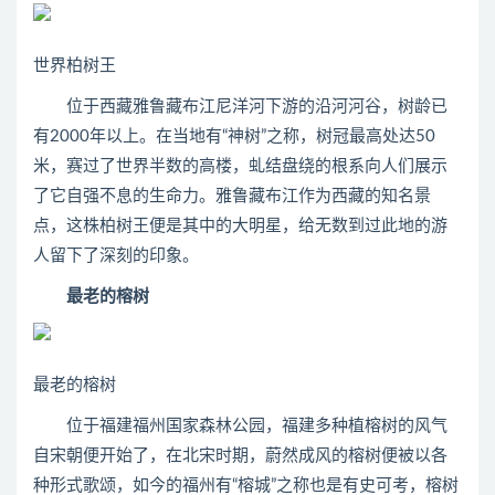
世界柏树王
位于西藏雅鲁藏布江尼洋河下游的沿河河谷，树龄已
有2000年以上。在当地有“神树”之称，树冠最高处达50
米，赛过了世界半数的高楼，虬结盘绕的根系向人们展示
了它自强不息的生命力。雅鲁藏布江作为西藏的知名景
点，这株柏树王便是其中的大明星，给无数到过此地的游
人留下了深刻的印象。
最老的榕树
最老的榕树
位于福建福州国家森林公园，福建多种植榕树的风气
自宋朝便开始了，在北宋时期，蔚然成风的榕树便被以各
种形式歌颂，如今的福州有“榕城”之称也是有史可考，榕树