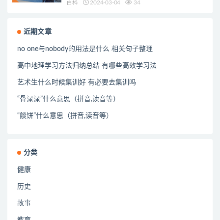
百科
2024-03-04
34
近期文章
no one与nobody的用法是什么 相关句子整理
高中地理学习方法归纳总结 有哪些高效学习法
艺术生什么时候集训好 有必要去集训吗
“骨渌渌”什么意思（拼音,读音等）
“餤饼”什么意思（拼音,读音等）
分类
健康
历史
故事
教育