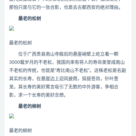
那怕只是与它的一张合影，也是去古都西安的绝对理由。
最老的松树
最老的松树
位于广西贵县南山寺殿后的悬崖峭壁上屹立着一颗
3000载岁月的不老松，我国向来有将人的寿命美誉成南山
不老松的传统，也就是“寿比南山不老松”。这株老松是名副
其实的长寿，在悬崖边上迎风披雨，挺拔苍劲，针叶葱
茏，其长寿的美好寓言吸引了无数的中外游客，争相合
影，求一个长寿的美好念想。
最老的柳树
最老的柳树