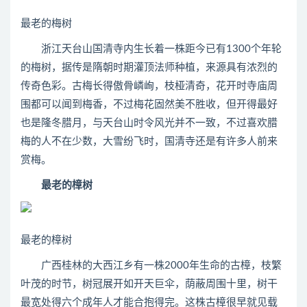
最老的梅树
浙江天台山国清寺内生长着一株距今已有1300个年轮
的梅树，据传是隋朝时期灌顶法师种植，来源具有浓烈的
传奇色彩。古梅长得傲骨嶙峋，枝桠清奇，花开时寺庙周
围都可以闻到梅香，不过梅花固然美不胜收，但开得最好
也是隆冬腊月，与天台山时令风光并不一致，不过喜欢腊
梅的人不在少数，大雪纷飞时，国清寺还是有许多人前来
赏梅。
最老的樟树
最老的樟树
广西桂林的大西江乡有一株2000年生命的古樟，枝繁
叶茂的时节，树冠展开如开天巨伞，荫蔽周围十里，树干
最宽处得六个成年人才能合抱得完。这株古樟很早就见载