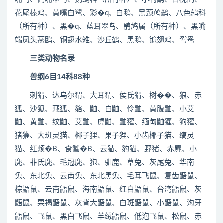
花尾榛鸡、黄嘴白鹭、彩�q、白鹇、黑颈鸬鹚、八色鸫科
（所有种）、黑�q、蓝耳翠鸟、鹃鸠属（所有种）、黑嘴
端凤头燕鸥、铜翅水雉、沙丘鹤、黑鹇、镰翅鸡、鸳鸯
三
类
动物名录
兽纲6目14科88种
刺猬、达乌尔猬、大耳猬、侯氏猬、树��、狼、赤
狐、沙狐、藏狐、貉、鼬、白鼬、伶鼬、黄腹鼬、小艾
鼬、黄鼬、纹鼬、艾鼬、虎鼬、鼬獾、缅甸鼬獾、狗獾、
猪獾、大斑灵猫、椰子狸、果子狸、小齿椰子猫、缟灵
猫、红颊�B、食蟹�B、云猫、豹猫、野猪、赤麂、小
麂、菲氏麂、毛冠麂、狍、驯鹿、草兔、灰尾兔、华南
兔、东北兔、云南兔、东北黑兔、毛耳飞鼠、复齿鼯鼠、
棕鼯鼠、云南鼯鼠、海南鼯鼠、红白鼯鼠、台湾鼯鼠、灰
鼯鼠、栗褐鼯鼠、灰背大鼯鼠、白斑鼯鼠、小鼯鼠、沟牙
鼯鼠、飞鼠、黑白飞鼠、羊绒鼯鼠、低泡飞鼠、松鼠、赤