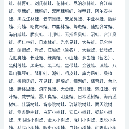
蛙、棘臂蛙、刘氏棘蛙、花棘蛙、尼泊尔棘蛙、合江棘
蛙、侧棘蛙、棘胸蛙、双团棘胸蛙、弹琴蛙、阿尔泰林
蛙、黑龙江林蛙、云南臭蛙、安龙臭蛙、中亚林蛙、版纳
蛙、海蛙、昭觉林蛙、中国林蛙、峰斑蛙、仙姑弹琴蛙、
海扇威蛙、脆皮蛙、叶邦蛙、无指盘臭蛙、沼蛙、合江臭
蛙、桓仁林蛙、日本林蛙、光务臭蛙、大头蛙、昆仑林
蛙、阔褶蛙、泽蛙、江城蛙（暂名）、大绿蛙、长肢蛙、
龙胜臭蛙、长趾蛙、绿臭蛙、小山蛙、多齿蛙（暂名）、
黑斜线蛙、黑斑蛙、黑耳蛙、黑带蛙、金钱蛙、滇蛙、八
重山弹琴蛙、隆肛蛙、湖蛙、粗皮蛙、库力昂蛙、桑植
蛙、梭德氏蛙、花臭蛙、胫腺蛙、细刺蛙、棕背蛙、台北
蛙、滕格里蛙、滇南臭蛙、天台蛙、凹耳蛙、棘肛蛙、竹
叶蛙、威宁蛙、雾川臭蛙、明全蛙、日本溪树蛙、海南溪
树蛙、壮溪树蛙、背条跳树蛙、琉球跳树蛙、面天跳树
蛙、侧条跳树蛙、白斑小树蛙、安氏小树蛙、锯腿小树
蛙、黑眼睑小树蛙、金秀小树蛙、陇川小树蛙、墨脱小树
蛙、勐腊小树蛙、眼斑小树蛙、白颊小树蛙、红吸盘小树