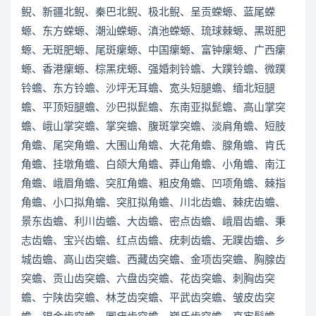
鲵、新疆北鲵、秦巴北鲵、极北鲵、呈贡蝾螈、蓝尾蝾
螈、东方蝾螈、潮汕蝾螈、滇池蝾螈、琉球棘螈、黑斑肥
螈、无斑肥螈、尾斑瘰螈、中国瘰螈、富钟瘰螈、广西瘰
螈、香港瘰螈、棕黑疣螈、强婚刺铃蟾、大蹼铃蟾、微蹼
铃蟾、东方铃蟾、沙坪无耳蟾、宽头短腿蟾、缅北短腿
蟾、平顶短腿蟾、沙巴拟髭蟾、东南亚拟髭蟾、高山掌突
蟾、峨山掌突蟾、掌突蟾、腹斑掌突蟾、淡肩角蟾、短肢
角蟾、尾突角蟾、大围山角蟾、大花角蟾、腺角蟾、肯氏
角蟾、挂墩角蟾、白颌大角蟾、莽山角蟾、小角蟾、南江
角蟾、峨眉角蟾、突肛角蟾、粗皮角蟾、凹项角蟾、棘指
角蟾、小口拟角蟾、突肛拟角蟾、川北齿蟾、棘疣齿蟾、
景东齿蟾、利川齿蟾、大齿蟾、密点齿蟾、峨眉齿蟾、秉
志齿蟾、宝兴齿蟾、红点齿蟾、疣刺齿蟾、无蹼齿蟾、乡
城齿蟾、高山齿突蟾、西藏齿突蟾、金项齿突蟾、胸腺齿
突蟾、贡山齿突蟾、六盘齿突蟾、花齿突蟾、刺胸齿突
蟾、宁陕齿突蟾、林芝齿突蟾、平武齿突蟾、皱皮齿突