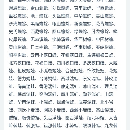
蟾、锡金齿突蟾、圆疣齿突蟾、巍氏齿突蟾、哀牢髭蟾、
峨眉髭蟾、雷山髭蟾、刘氏髭蟾、哀牢蟾蜍、华西蟾蜍、
盘谷蟾蜍、隐耳蟾蜍、头盔蟾蜍、中华蟾蜍、喜山蟾蜍、
沙湾蟾蜍、黑眶蟾蜍、岷山蟾蜍、新疆蟾蜍、花背蟾蜍、
史氏蟾蜍、西藏蟾蜍、圆疣蟾蜍、绿蟾蜍、卧龙蟾蜍、鳞
皮厚蹼蟾、无棘溪蟾、疣棘溪蟾、华西树蟾、中国树蟾、
贡山树蟾、日本树蟾、三港树蟾、华南树蟾、秦岭树蟾、
昭平树蟾、云南小狭口蛙、花细狭口蛙、孟连细狭口蛙、
北方狭口蛙、花狭口蛙、四川狭口蛙、多疣狭口蛙、大姬
娃、粗皮姬娃、小弧斑姬娃、合征姬娃、饰纹姬娃、花姬
娃、德力娟蛙、台湾娟蛙、西域湍蛙、崇安湍蛙、棘皮湍
蛙、海南湍蛙、香港湍蛙、康定湍蛙、凉山湍蛙、理县湍
蛙、棕点湍蛙、突吻湍蛙、四川湍蛙、勐养湍蛙、山湍
蛙、华南湍蛙、小湍蛙、绿点湍蛙、武夷湍蛙、北小岩
蛙、刘氏小岩蛙、网纹小岩蛙、西藏小岩蛙、高山倭蛙、
倭蛙、腹斑倭蛙、尖舌浮蛙、圆舌浮蛙、缅北棘蛙、大吉
岭棘蛙、棘腹蛙、错那棘蛙、小棘蛙、眼斑棘蛙、九龙棘