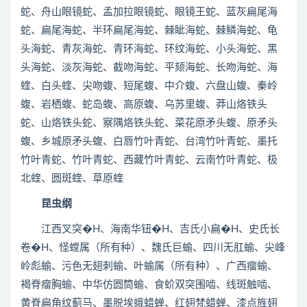
蛇、舟山眼镜蛇、孟加拉眼镜蛇、眼镜王蛇、蓝灰扁尾海
蛇、扁尾海蛇、半环扁尾海蛇、棘眦海蛇、棘鳞海蛇、龟
头海蛇、青灰海蛇、青环海蛇、环纹海蛇、小头海蛇、黑
头海蛇、淡灰海蛇、截吻海蛇、平颏海蛇、长吻海蛇、海
蝰、白头蝰、尖吻蝮、短尾蝮、中介蝮、六盘山蝮、秦岭
蝮、岩栖蝮、蛇岛蝮、高原蝮、乌苏里蝮、莽山烙铁头
蛇、山烙铁头蛇、察隅烙铁头蛇、菜花原矛头蝮、原矛头
蝮、乡城原矛头蝮、白唇竹叶青蛇、台湾竹叶青蛇、墨托
竹叶青蛇、竹叶青蛇、西藏竹叶青蛇、云南竹叶青蛇、极
北蝰、圆斑蝰、草原蝰
昆虫纲
江西叉突�H、海南华钮�H、吉氏小扁�H、史氏长
卷�H、怪螳属（所有种）、魏氏巨蝓、四川无肛蝓、尖峰
岭彪蝓、污色无翅刺蝓、叶蝓属（所有种）、广西瘤蝓、
褐脊瘤胸蝓、中华仿圆筒蝓、食蚧双突围啮、线斑触啮、
黄脊扁角纹蓟马、墨脱埃蛾蜡蝉、红翅梵蜡蝉、漆点旌翅