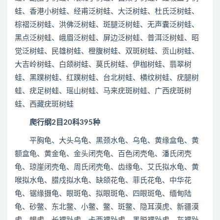
蛙、香港小树蛙、经甫泛树蛙、大泛树蛙、杜氏泛树蛙、
棕褶泛树蛙、洪佛泛树蛙、斑腿泛树蛙、无声囊泛树蛙、
黑点泛树蛙、峨眉泛树蛙、屏边泛树蛙、普洱泛树蛙、昭
觉泛树蛙、民雄树蛙、橙腹树蛙、双斑树蛙、贡山树蛙、
大吉岭树蛙、白颌树蛙、莫氏树蛙、伊枷树蛙、翡翠树
蛙、黑蹼树蛙、红蹼树蛙、台北树蛙、横纹树蛙、疣腿树
蛙、疣足树蛙、瑶山树蛙、马来疣斑树蛙、广西疣斑树
蛙、西藏疣斑树蛙
爬行纲2目20科395种
平胸龟、大头乌龟、黑颈水龟、乌龟、黄缘盒龟、黄
额盒龟、黄金龟、金头闭壳龟、百色闭壳龟、潘氏闭壳
龟、琼崖闭壳龟、周氏闭壳龟、齿缘龟、艾氏拟水龟、黄
喉拟水龟、腊戍拟水龟、缺颌花龟、菲氏花龟、中华花
龟、锯缘摄龟、眼斑龟、拟眼斑龟、四眼斑龟、缅甸陆
龟、砂鳖、东北鳖、小鳖、鳖、斑鳖、隐耳漠虎、新疆漠