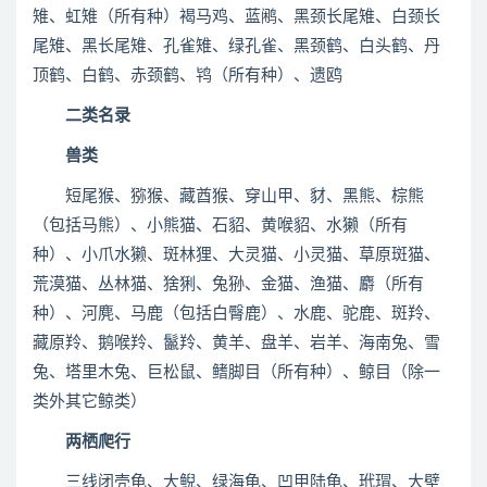
雉、虹雉（所有种）褐马鸡、蓝鹇、黑颈长尾雉、白颈长
尾雉、黑长尾雉、孔雀雉、绿孔雀、黑颈鹤、白头鹤、丹
顶鹤、白鹤、赤颈鹤、鸨（所有种）、遗鸥
二类名录
兽类
短尾猴、猕猴、藏酋猴、穿山甲、豺、黑熊、棕熊
（包括马熊）、小熊猫、石貂、黄喉貂、水獭（所有
种）、小爪水獭、斑林狸、大灵猫、小灵猫、草原斑猫、
荒漠猫、丛林猫、猞猁、兔狲、金猫、渔猫、麝（所有
种）、河麂、马鹿（包括白臀鹿）、水鹿、驼鹿、斑羚、
藏原羚、鹅喉羚、鬣羚、黄羊、盘羊、岩羊、海南兔、雪
兔、塔里木兔、巨松鼠、鳍脚目（所有种）、鲸目（除一
类外其它鲸类）
两栖爬行
三线闭壳龟、大鲵、绿海龟、凹甲陆龟、玳瑁、大壁