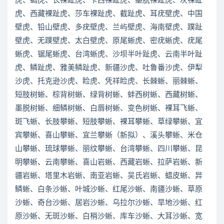
虎、蝎虎、长裸趾虎、卡西裸趾虎、墨脱裸趾虎、灰裸趾
虎、西藏裸趾虎、莎车裸趾虎、截趾虎、耳疣壁虎、中国
壁虎、铅山壁虎、多疣壁虎、兰屿壁虎、海南壁虎、蹼趾
壁虎、无蹼壁虎、太白壁虎、原尾蜥虎、密疣蜥虎、疣尾
蜥虎、锯尾蜥虎、台湾蜥虎、沙坝半叶趾虎、云南半叶趾
虎、鳞趾虎、雅美鳞趾虎、新疆沙虎、吐鲁番沙虎、伊犁
沙虎、托克逊沙虎、睑虎、凭祥睑虎、长棘蜥、丽棘蜥、
短肢树蜥、棕背树蜥、绿背树蜥、蚌西树蜥、西藏树蜥、
墨脱树蜥、细鳞树蜥、白唇树蜥、变色树蜥、裸耳飞蜥、
斑飞蜥、长肢攀蜥、短肢攀蜥、裸耳攀蜥、草绿攀蜥、宜
宾攀蜥、喜山攀蜥、宜兰攀蜥（新拟）、溪头攀蜥、米仓
山攀蜥、琉球攀蜥、丽纹攀蜥、台湾攀蜥、四川攀蜥、昆
明攀蜥、云南攀蜥、喜山岩蜥、西藏岩蜥、拉萨岩蜥、新
疆岩蜥、塔里木岩蜥、南亚岩蜥、吴氏岩蜥、蜡皮蜥、异
鳞蜥、白条沙蜥、叶城沙蜥、红尾沙蜥、南疆沙蜥、草原
沙蜥、奇台沙蜥、居岩沙蜥、乌拉尔沙蜥、旱地沙蜥、红
原沙蜥、无斑沙蜥、白梢沙蜥、库车沙蜥、大耳沙蜥、宽