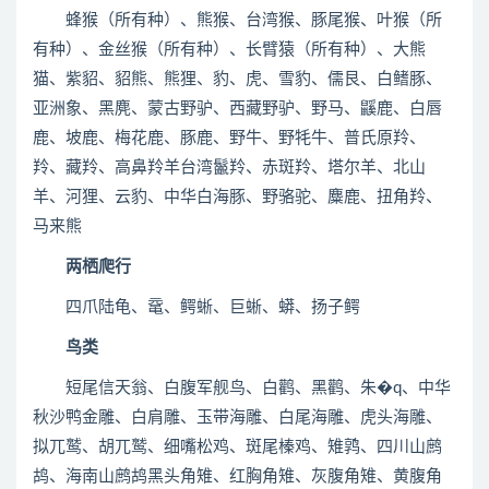
蜂猴（所有种）、熊猴、台湾猴、豚尾猴、叶猴（所
有种）、金丝猴（所有种）、长臂猿（所有种）、大熊
猫、紫貂、貂熊、熊狸、豹、虎、雪豹、儒艮、白鳍豚、
亚洲象、黑麂、蒙古野驴、西藏野驴、野马、鼷鹿、白唇
鹿、坡鹿、梅花鹿、豚鹿、野牛、野牦牛、普氏原羚、
羚、藏羚、高鼻羚羊台湾鬣羚、赤斑羚、塔尔羊、北山
羊、河狸、云豹、中华白海豚、野骆驼、麋鹿、扭角羚、
马来熊
两栖爬行
四爪陆龟、鼋、鳄蜥、巨蜥、蟒、扬子鳄
鸟类
短尾信天翁、白腹军舰鸟、白鹳、黑鹳、朱�q、中华
秋沙鸭金雕、白肩雕、玉带海雕、白尾海雕、虎头海雕、
拟兀鹫、胡兀鹫、细嘴松鸡、斑尾榛鸡、雉鹑、四川山鹧
鸪、海南山鹧鸪黑头角雉、红胸角雉、灰腹角雉、黄腹角