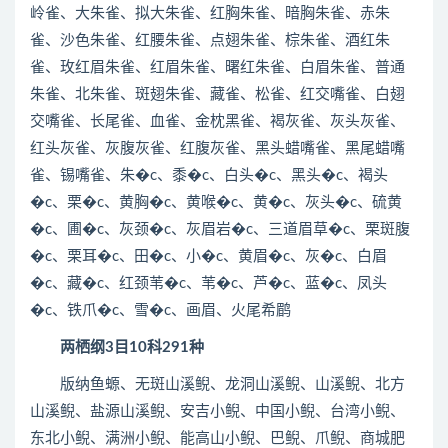
岭雀、大朱雀、拟大朱雀、红胸朱雀、暗胸朱雀、赤朱
雀、沙色朱雀、红腰朱雀、点翅朱雀、棕朱雀、酒红朱
雀、玫红眉朱雀、红眉朱雀、曙红朱雀、白眉朱雀、普通
朱雀、北朱雀、斑翅朱雀、藏雀、松雀、红交嘴雀、白翅
交嘴雀、长尾雀、血雀、金枕黑雀、褐灰雀、灰头灰雀、
红头灰雀、灰腹灰雀、红腹灰雀、黑头蜡嘴雀、黑尾蜡嘴
雀、锡嘴雀、朱�c、黍�c、白头�c、黑头�c、褐头
�c、栗�c、黄胸�c、黄喉�c、黄�c、灰头�c、硫黄
�c、圃�c、灰颈�c、灰眉岩�c、三道眉草�c、栗斑腹
�c、栗耳�c、田�c、小�c、黄眉�c、灰�c、白眉
�c、藏�c、红颈苇�c、苇�c、芦�c、蓝�c、凤头
�c、铁爪�c、雪�c、画眉、火尾希鹛
两栖纲3目10科291种
版纳鱼螈、无斑山溪鲵、龙洞山溪鲵、山溪鲵、北方
山溪鲵、盐源山溪鲵、安吉小鲵、中国小鲵、台湾小鲵、
东北小鲵、满洲小鲵、能高山小鲵、巴鲵、爪鲵、商城肥