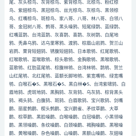
尾、灰头椋鸟、灰背椋鸟、紫背椋鸟、北椋鸟、粉红椋
鸟、紫翅椋鸟、黑冠椋鸟、丝光椋鸟、灰椋鸟、黑领椋
鸟、红嘴椋鸟、斑椋鸟、家八哥、八哥、林八哥、白领八
哥、金冠树八哥、鹩哥、黑头噪鸦、短尾绿鹊、蓝绿鹊、
红嘴蓝鹊、台湾蓝鹊、灰喜鹊、喜鹊、灰树鹊、白尾地
鸦、秃鼻乌鸦、达乌里寒鸦、渡鸦、棕眉山岩鹨、贺兰山
岩鹨、栗背短翅鸫、锈腹短翅鸫、日本歌鸲、红尾歌鸲、
红喉歌鸲、蓝喉歌鸲、棕头歌鸲、金胸歌鸲、黑喉歌鸲、
蓝歌鸲、红肋蓝尾鸲、棕腹林鸲、台湾林鸲、鹊鸲、贺兰
山红尾鸲、北红尾鸲、蓝额长脚地鸲、紫宽嘴鸲、绿宽嘴
鸲、白喉石�S、黑喉石�S、黑白林�S、台湾紫啸鸫、白
眉地鸫、虎斑地鸫、黑胸鸫、灰背鸫、乌灰鸫、棕背黑头
鸫、褐头鸫、白腹鸫、斑鸫、白眉歌鸫、宝兴歌鸫、剑嘴
鹛、丽星鹩鹛、楔头鹩鹛、宝兴鹛雀、矛纹草鹛、大草
鹛、棕草鹛、黑脸噪鹛、白喉噪鹛、白冠噪鹛、小黑领噪
鹛、黑领噪鹛、条纹噪鹛、白颈噪鹛、褐胸噪鹛、黑喉噪
鹛、黄喉噪鹛、杂色噪鹛、山噪鹛、黑额山噪鹛、灰翅噪