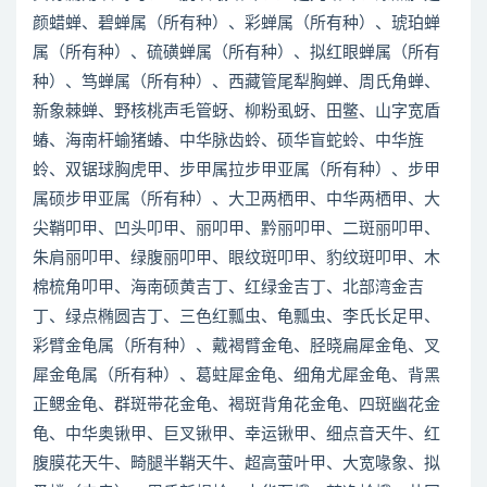
颜蜡蝉、碧蝉属（所有种）、彩蝉属（所有种）、琥珀蝉
属（所有种）、硫磺蝉属（所有种）、拟红眼蝉属（所有
种）、笃蝉属（所有种）、西藏管尾犁胸蝉、周氏角蝉、
新象棘蝉、野核桃声毛管蚜、柳粉虱蚜、田鳖、山字宽盾
蝽、海南杆蝓猪蝽、中华脉齿蛉、硕华盲蛇蛉、中华旌
蛉、双锯球胸虎甲、步甲属拉步甲亚属（所有种）、步甲
属硕步甲亚属（所有种）、大卫两栖甲、中华两栖甲、大
尖鞘叩甲、凹头叩甲、丽叩甲、黔丽叩甲、二斑丽叩甲、
朱肩丽叩甲、绿腹丽叩甲、眼纹斑叩甲、豹纹斑叩甲、木
棉梳角叩甲、海南硕黄吉丁、红绿金吉丁、北部湾金吉
丁、绿点椭圆吉丁、三色红瓢虫、龟瓢虫、李氏长足甲、
彩臂金龟属（所有种）、戴褐臂金龟、胫晓扁犀金龟、叉
犀金龟属（所有种）、葛蛀犀金龟、细角尤犀金龟、背黑
正鳃金龟、群斑带花金龟、褐斑背角花金龟、四斑幽花金
龟、中华奥锹甲、巨叉锹甲、幸运锹甲、细点音天牛、红
腹膜花天牛、畸腿半鞘天牛、超高萤叶甲、大宽喙象、拟