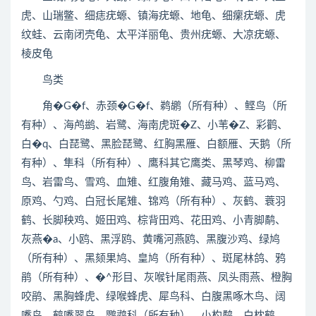
虎、山瑞鳖、细痣疣螈、镇海疣螈、地龟、细瘰疣螈、虎
纹蛙、云南闭壳龟、太平洋丽龟、贵州疣螈、大凉疣螈、
棱皮龟
鸟类
角�G�f、赤颈�G�f、鹈鹕（所有种）、鲣鸟（所
有种）、海鸬鹚、岩鹭、海南虎斑�Z、小苇�Z、彩鹳、
白�q、白琵鹭、黑脸琵鹭、红胸黑雁、白额雁、天鹅（所
有种）、隼科（所有种）、鹰科其它鹰类、黑琴鸡、柳雷
鸟、岩雷鸟、雪鸡、血雉、红腹角雉、藏马鸡、蓝马鸡、
原鸡、勺鸡、白冠长尾雉、锦鸡（所有种）、灰鹤、蓑羽
鹤、长脚秧鸡、姬田鸡、棕背田鸡、花田鸡、小青脚鹬、
灰燕�a、小鸥、黑浮鸥、黄嘴河燕鸥、黑腹沙鸡、绿鸠
（所有种）、黑颏果鸠、皇鸠（所有种）、斑尾林鸽、鸦
鹃（所有种）、�^形目、灰喉针尾雨燕、凤头雨燕、橙胸
咬鹃、黑胸蜂虎、绿喉蜂虎、犀鸟科、白腹黑啄木鸟、阔
嘴鸟、鹤嘴翠鸟、鹦鹉科（所有种）、小杓鹬、白枕鹤、