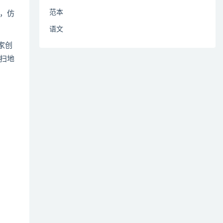
范本
，仿
语文
家创
扫地