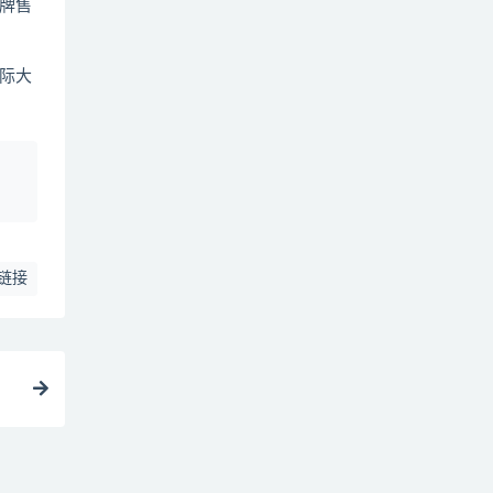
牌售
际大
、
链接