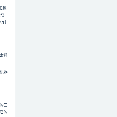
定位
断成
人们
会将
机器
的三
它的