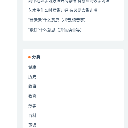
高中地理学习方法归纳总结 有哪些高效学习法
艺术生什么时候集训好 有必要去集训吗
“骨渌渌”什么意思（拼音,读音等）
“餤饼”什么意思（拼音,读音等）
分类
健康
历史
故事
教育
数学
百科
英语