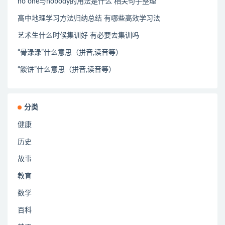
no one与nobody的用法是什么 相关句子整理
高中地理学习方法归纳总结 有哪些高效学习法
艺术生什么时候集训好 有必要去集训吗
“骨渌渌”什么意思（拼音,读音等）
“餤饼”什么意思（拼音,读音等）
分类
健康
历史
故事
教育
数学
百科