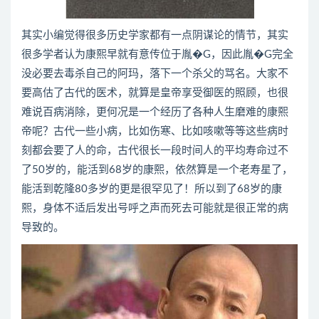
其实小编觉得很多历史学家都有一点阴谋论的情节，其实
很多学者认为康熙早就有意传位于胤�G，因此胤�G完全
没必要去毒杀自己的阿玛，落下一个杀父的骂名。大家不
要高估了古代的医术，就算是皇帝享受御医的照顾，也很
难说百病消除，更何况是一个经历了各种人生磨难的康熙
帝呢？古代一些小病，比如伤寒、比如咳嗽等等这些病时
刻都会要了人的命，古代很长一段时间人的平均寿命过不
了50岁的，能活到68岁的康熙，依然算是一个老寿星了，
能活到乾隆80多岁的更是很罕见了！所以到了68岁的康
熙，身体不适后发出号呼之声而死去可能就是很正常的病
导致的。