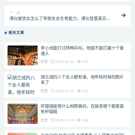
下一篇
溥仪被宫女怎么了导致失去生育能力，溥仪登基真实视
频来了！
相关文章
李小龙能打过特种兵吗，他能不能打赢十个普
通人
历史
2020-12-20
379
胡兰成的八个女人都有谁，他年轻时候的图片
来了
历史
2020-12-19
412
轩辕镜是用什么材质做的，在故宫哪个殿里面
有轩辕镜
历史
2020-12-19
238