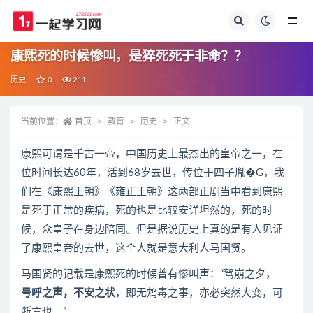
全部
康熙死的时候惨叫，是猝死死于非命？？
历史
0
211
当前位置：
首页
教育
历史
正文
康熙可谓是千古一帝，中国历史上最杰出的皇帝之一，在
位时间长达60年，活到68岁去世，传位于四子胤�G，我
们在《康熙王朝》《雍正王朝》这两部正剧当中看到康熙
是死于正常的疾病，死的也是比较安详坦然的，死的时
候，众皇子在身边陪同。但是据说历史上真的是有人见证
了康熙皇帝的去世，这个人就是意大利人马国贤。
马国贤的记载是康熙死的时候曾有惨叫声：“驾崩之夕，
号呼之声，不安之状
，即无鸩毒之事，亦必突然大变，可
断言也。”