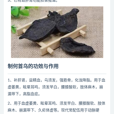
3、已有致肝肾功能损害报道。
制何首乌的功效与作用
1、补肝肾，益精血，乌须发，强筋骨，化浊降脂。用于血
虚萎黄，眩晕耳鸣，须发早白，腰膝酸软，肢体麻木，崩
漏带下，高脂血症。
2、用于血虚萎黄、眩晕耳鸣、须发早白、腰膝酸软、肢体
麻木、崩漏带下、久疟体虚等。现代常配伍用于动脉硬