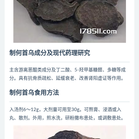
制何首乌成分及现代药理研究
主含游离蒽醌类成分及丁二酸、5-羟甲基糠醛、多糖等成
分。具有抗骨质疏松、延缓衰老、改善肾阳虚证等作用。
制何首乌食用方法
入汤剂6～12g，大剂量可用至30g。可熬膏、浸酒或入
丸、散剂。外用，煎水洗，研粉撒布患处，或调敷患处。